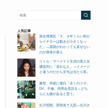
人気記事
落合博満氏「３、４年くらい前か
らイチローは動きが小さくなっ
た」→原因がわかっても直せない
のが身体の衰え
リトル・マーメイド主演の黒人女
優批判に「哀れな人」→イメージ
と違うのだから文句は当たり前。
麻世、本紙に激白「全くのうそ」
DV、不倫、同席会見語る→どち
らにも嘘があると思う。
出川哲朗、胆管炎で入院→出川さ