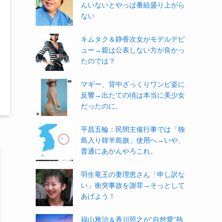
んいないとやっぱ番組盛り上がら
ない
キムタク＆静香次女がモデルデビ
ュー→親は公表しない方が良かっ
たのでは？
マギー、背中ざっくりワンピ姿に
反響→出たての頃は本当に美少女
だったのに。
平昌五輪：民間主催行事では「独
島入り韓半島旗」使用へ→いや、
普通にあかんやろこれ。
羽生竜王の妻理恵さん「申し訳な
い」衝突事故を謝罪→そっとして
あげよう！
福山雅治＆香川照之が“自然愛”熱