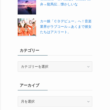
弁→龍馬伝…懐かしいな
カー娘「ＣＤデビュー」へ！音楽
業界がラブコール→あくまで彼女
たちはアスリート。
カテゴリー
カ
テ
ゴ
リ
アーカイブ
ー
ア
ー
カ