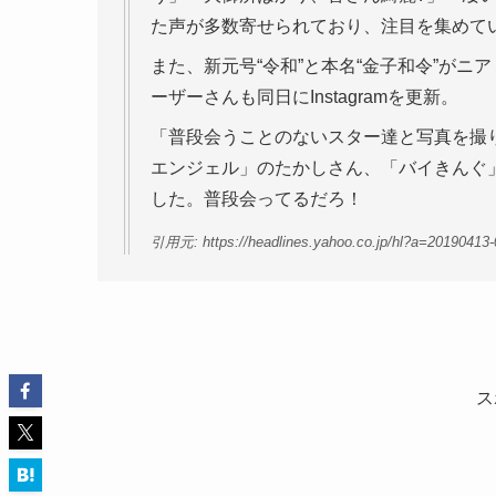
た声が多数寄せられており、注目を集めて
また、新元号“令和”と本名“金子和令”が
ーザーさんも同日にInstagramを更新。
「普段会うことのないスター達と写真を撮
エンジェル」のたかしさん、「バイきんぐ
した。普段会ってるだろ！
引用元: https://headlines.yahoo.co.jp/hl?a=20190413-0
ス