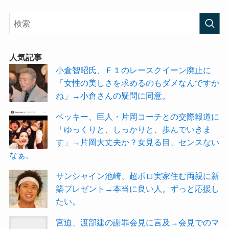
人気記事
小倉智昭氏、Ｆ１のレースクイーン廃止に
「女性の美しさを求めるのもダメなんですか
ね」→小倉さんの疑問に同意。
ベッキー、巨人・片岡コーチとの交際報道に
「ゆっくりと、しっかりと、歩んでいきま
す」→片岡大丈夫か？女見る目、センスない
なぁ。
サンシャイン池崎、超ボロ実家住む両親に新
築プレゼント→本当に良い人。ずっと応援し
たい。
宮迫、渡部建の謝罪会見に言及→会見でのマ