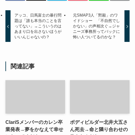
アッコ、日馬富士の暴行問
元SMAP3人「黙殺」のワ
題は「誰も本当のことを言
イドショー 「不自然でし
ってない」→こういうのは
かない」の声相次ぐ→ジャ
あまり口を出さないほうが
ニーズ事務所ってバックに
いいんじゃないの？
怖い人ついてるのかな？
関連記事
ClariSメンバーのカレン卒
ボディビルダー北井大五さ
業発表→夢をかなえて幸せ
ん死去→命と隣り合わせの