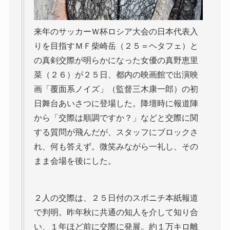
来年のサッカーＷ杯ロシア大会の日本代表入
りを目指すＭＦ柴崎岳（２５＝ヘタフェ）と
の真剣交際が明らかになった女優の真野恵里
菜（２６）が２５日、都内の映画館で出演映
画「覆面系ノイズ」（監督三木康一郎）の初
日舞台あいさつに登場した。降壇時に報道陣
から「交際は順調ですか？」などと交際に関
する質問が飛んだが、スタッフにブロックさ
れ、何も答えず。微笑みながら一礼し、その
まま会場を後にした。
２人の交際は、２５日付のスポニチ本紙報道
で判明。昨年秋に共通の知人を介して知り合
い、１年ほど前に交際に発展。約１万キロ離