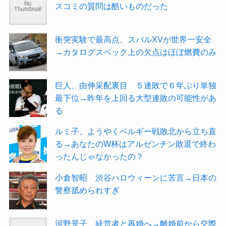
スコミの質問は酷いものだった
衝突実験で最高点、スバルXVが世界一安全
→カタログスペック上の欠点はほぼ燃費のみ
巨人、由伸采配裏目 ５連敗で６年ぶり単独
最下位→昨年を上回る大型連敗の可能性があ
る
ルミ子、ようやくベルギー戦敗北から立ち直
る→あなたのW杯はアルゼンチン敗退で終わ
ったんじゃなかったの？
小倉智昭 渋谷ハロウィーンに苦言→日本の
警察舐められすぎ
河野景子 経営者と再婚へ→離婚前から交際