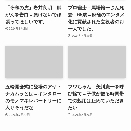
「令和の虎」岩井良明 肺
プロ雀士・馬場裕一さん死
がんを告白→負けないで頑
去 65歳→麻雀のエンタメ
張ってほしいです。
化に貢献された立役者のお
一人でした。
2024年8月2日
2024年7月30日
五輪開会式に登場のアヤ・
フワちゃん 美川憲一を呼
ナカムラとは→キンタロー
び捨て→子供が観る時間帯
のモノマネレパートリーに
での起用は止めていただき
入りそうだな
たい
2024年7月27日
2024年7月24日