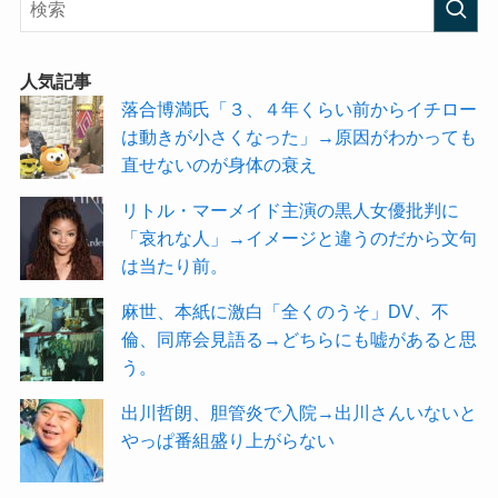
人気記事
落合博満氏「３、４年くらい前からイチロー
は動きが小さくなった」→原因がわかっても
直せないのが身体の衰え
リトル・マーメイド主演の黒人女優批判に
「哀れな人」→イメージと違うのだから文句
は当たり前。
麻世、本紙に激白「全くのうそ」DV、不
倫、同席会見語る→どちらにも嘘があると思
う。
出川哲朗、胆管炎で入院→出川さんいないと
やっぱ番組盛り上がらない