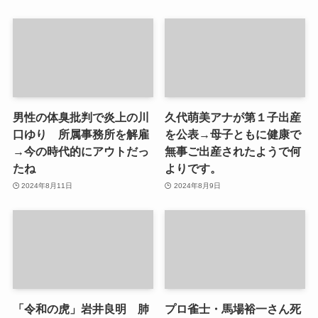
男性の体臭批判で炎上の川
久代萌美アナが第１子出産
口ゆり 所属事務所を解雇
を公表→母子ともに健康で
→今の時代的にアウトだっ
無事ご出産されたようで何
たね
よりです。
2024年8月11日
2024年8月9日
「令和の虎」岩井良明 肺
プロ雀士・馬場裕一さん死