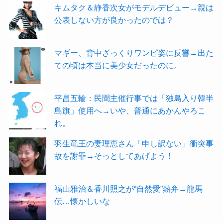
キムタク＆静香次女がモデルデビュー→親は
公表しない方が良かったのでは？
マギー、背中ざっくりワンピ姿に反響→出た
ての頃は本当に美少女だったのに。
平昌五輪：民間主催行事では「独島入り韓半
島旗」使用へ→いや、普通にあかんやろこ
れ。
羽生竜王の妻理恵さん「申し訳ない」衝突事
故を謝罪→そっとしてあげよう！
福山雅治＆香川照之が“自然愛”熱弁→龍馬
伝…懐かしいな