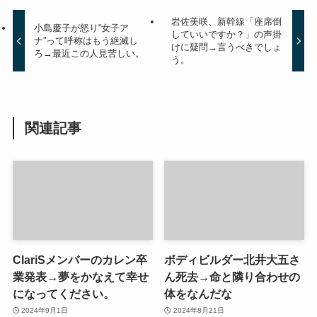
岩佐美咲、新幹線「座席倒
小島慶子が怒り“女子ア
していいですか？」の声掛
ナ”って呼称はもう絶滅し
けに疑問→言うべきでしょ
ろ→最近この人見苦しい。
う。
関連記事
ClariSメンバーのカレン卒
ボディビルダー北井大五さ
業発表→夢をかなえて幸せ
ん死去→命と隣り合わせの
になってください。
体をなんだな
2024年9月1日
2024年8月21日