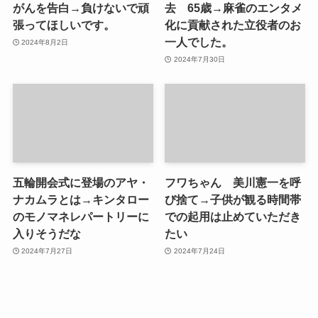
がんを告白→負けないで頑
去 65歳→麻雀のエンタメ
張ってほしいです。
化に貢献された立役者のお
一人でした。
2024年8月2日
2024年7月30日
五輪開会式に登場のアヤ・
フワちゃん 美川憲一を呼
ナカムラとは→キンタロー
び捨て→子供が観る時間帯
のモノマネレパートリーに
での起用は止めていただき
入りそうだな
たい
2024年7月27日
2024年7月24日