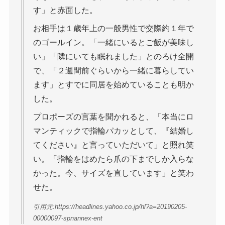
す」と赤面した。
お相手は１歳年上の一般男性で交際約１年で
のゴールイン。「一緒にいるとご飯が美味し
い」「隣にいても眠れました」とのろけ全開
で、「２週間前ぐらいから一緒に暮らしてい
ます」とすでに同居を始めていることも明か
した。
プロポーズの言葉を聞かれると、「本当にロ
マンティックで指輪パカッとして、『結婚し
てください』と言っていただいて」と照れ笑
い。「指輪をはめたら爪の下までしか入らな
かった。今、サイズを直しています」と笑わ
せた。
引用元:https://headlines.yahoo.co.jp/hl?a=20190205-
00000097-spnannex-ent