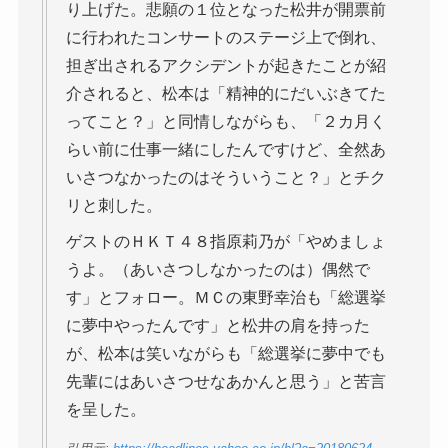
り上げた。悲願の１位となった松井が開票前
に行われたコンサートのステージ上で倒れ、
担ぎ出されるアクシデントが起きたことが紹
介されると、松本は「精神的にだいぶきてた
ってこと？」と同情しながらも、「２カ月く
らい前に仕事一緒にしたんですけど、全然あ
いさつなかったのはそういうこと？」とチク
リと刺した。
ゲストのＨＫＴ４８指原莉乃が「やめましょ
うよ。（あいさつしなかったのは）偶然で
す」とフォロー。ＭＣの東野幸治も「総選挙
に夢中やったんです」と松井の肩を持った
が、松本は笑いながらも「総選挙に夢中でも
先輩にはあいさつせなあかんと思う」と苦言
を呈した。