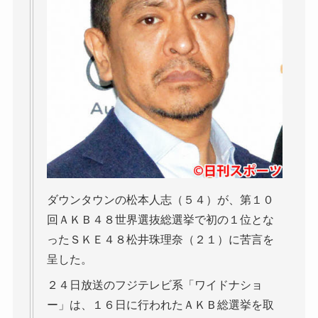
ダウンタウンの松本人志（５４）が、第１０
回ＡＫＢ４８世界選抜総選挙で初の１位とな
ったＳＫＥ４８松井珠理奈（２１）に苦言を
呈した。
２４日放送のフジテレビ系「ワイドナショ
ー」は、１６日に行われたＡＫＢ総選挙を取