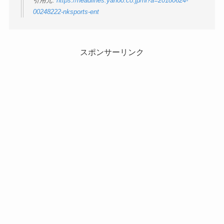
引用元:
https://headlines.yahoo.co.jp/hl?a=20180624-
00248222-nksports-ent
スポンサーリンク