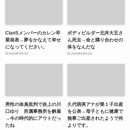
ClariSメンバーのカレン卒
ボディビルダー北井大五さ
業発表→夢をかなえて幸せ
ん死去→命と隣り合わせの
になってください。
体をなんだな
2024年9月1日
2024年8月21日
男性の体臭批判で炎上の川
久代萌美アナが第１子出産
口ゆり 所属事務所を解雇
を公表→母子ともに健康で
→今の時代的にアウトだっ
無事ご出産されたようで何
たね
よりです。