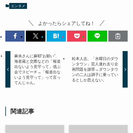
エンタメ
よかったらシェアしてね！
麻央さんに麻耶“お願い”、
松本人志、「水曜日のダウ
海老蔵と交際などの「報道
ンタウン」芸人連れ去り企
出ないよう見守って」偲ぶ
画問題を謝罪→ダウンタウ
会でスピーチ→「報道出な
ンの二人は調子に乗ってい
いよう見守って」って言っ
るとしか思えない。
てんじゃん。
関連記事