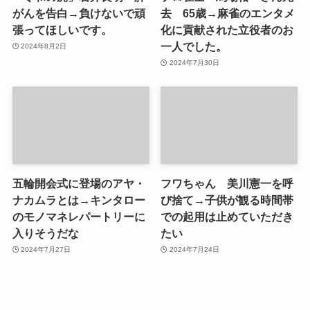
がんを告白→負けないで頑
去 65歳→麻雀のエンタメ
張ってほしいです。
化に貢献された立役者のお
一人でした。
2024年8月2日
2024年7月30日
五輪開会式に登場のアヤ・
フワちゃん 美川憲一を呼
ナカムラとは→キンタロー
び捨て→子供が観る時間帯
のモノマネレパートリーに
での起用は止めていただき
入りそうだな
たい
2024年7月27日
2024年7月24日