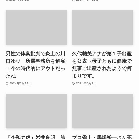
男性の体臭批判で炎上の川
久代萌美アナが第１子出産
口ゆり 所属事務所を解雇
を公表→母子ともに健康で
→今の時代的にアウトだっ
無事ご出産されたようで何
たね
よりです。
2024年8月11日
2024年8月9日
「令和の虎」岩井良明 肺
プロ雀士・馬場裕一さん死