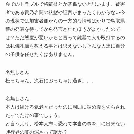
会でのトラブルで格闘技とか関係ないと思います。被害
者である貴乃岩関の状態や証言がまったくわからない今
の現状では加害者側からの一方的な情報ばかりで鳥取県
警の発表を待ってから発言されたほうがよかったので
は？ただ態度が悪いからと言って鈍器で人を殴打するの
は礼儀礼節を教える事とは思えないしそんな人達に自分
の子供を任せたくはありません。
名無しさん
松っちゃん、流石にぶっちゃけ過ぎ。。。
名無しさん
本人は続ける気満々だったのに周囲に詰め腹を切らされ
たってだけの事でしょう。
と言うより、松本人志も恐れて本当の事を口に出来ない
興行界の闇の深さって訳か？