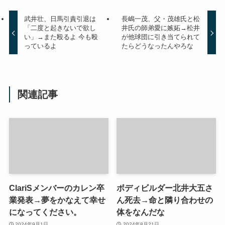
武井壮、日馬引責引退は
長嶋一茂、父・茂雄氏と松
「二度と起きないで欲し
井氏の師弟愛に嫉妬→松井
い」→また殴るよ 今も殴
が他球団に引き当てられて
っているよ
たらどうなったんやろな
関連記事
ClariSメンバーのカレン卒
ボディビルダー北井大五さ
業発表→夢をかなえて幸せ
ん死去→命と隣り合わせの
になってください。
体をなんだな
2024年9月1日
2024年8月21日