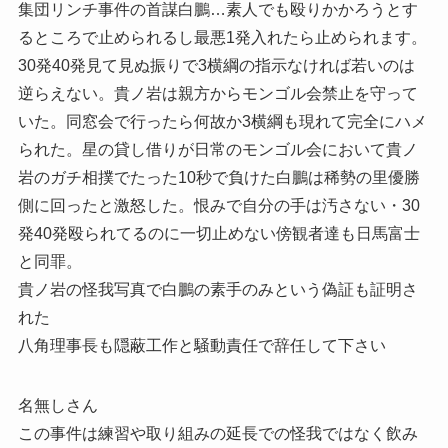
集団リンチ事件の首謀白鵬…素人でも殴りかかろうとす
るところで止められるし最悪1発入れたら止められます。
30発40発見て見ぬ振りで3横綱の指示なければ若いのは
逆らえない。貴ノ岩は親方からモンゴル会禁止を守って
いた。同窓会で行ったら何故か3横綱も現れて完全にハメ
られた。星の貸し借りが日常のモンゴル会において貴ノ
岩のガチ相撲でたった10秒で負けた白鵬は稀勢の里優勝
側に回ったと激怒した。恨みで自分の手は汚さない・30
発40発殴られてるのに一切止めない傍観者達も日馬富士
と同罪。
貴ノ岩の怪我写真で白鵬の素手のみという偽証も証明さ
れた
八角理事長も隠蔽工作と騒動責任で辞任して下さい
名無しさん
この事件は練習や取り組みの延長での怪我ではなく飲み