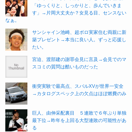
「ゆっくりと、しっかりと、歩んでいきま
す」→片岡大丈夫か？女見る目、センスない
なぁ。
サンシャイン池崎、超ボロ実家住む両親に新
築プレゼント→本当に良い人。ずっと応援し
たい。
宮迫、渡部建の謝罪会見に言及→会見でのマ
スコミの質問は酷いものだった
衝突実験で最高点、スバルXVが世界一安全
→カタログスペック上の欠点はほぼ燃費のみ
巨人、由伸采配裏目 ５連敗で６年ぶり単独
最下位→昨年を上回る大型連敗の可能性があ
る