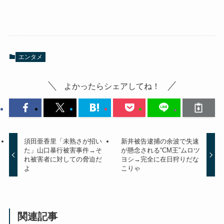
エンタメ
よかったらシェアしてね！
須田亜香里「未熟さが招い
新井被告逮捕の余波で失速
た」山口暴行被害事件→そ
が懸念される“CM王”ムロツ
れ被害者に対しての脅迫だ
ヨシ→完全に在日狩りだな
よ
こりゃ
関連記事