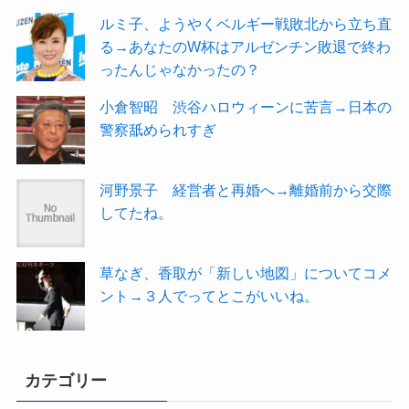
ルミ子、ようやくベルギー戦敗北から立ち直
る→あなたのW杯はアルゼンチン敗退で終わ
ったんじゃなかったの？
小倉智昭 渋谷ハロウィーンに苦言→日本の
警察舐められすぎ
河野景子 経営者と再婚へ→離婚前から交際
してたね。
草なぎ、香取が「新しい地図」についてコメ
ント→３人でってとこがいいね。
カテゴリー