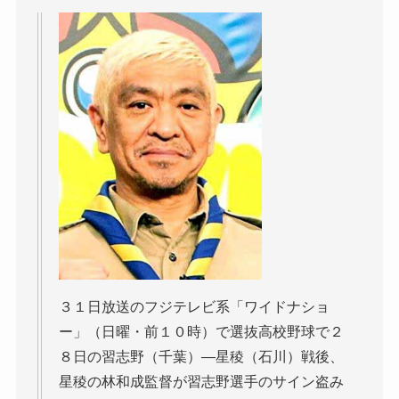
３１日放送のフジテレビ系「ワイドナショ
ー」（日曜・前１０時）で選抜高校野球で２
８日の習志野（千葉）―星稜（石川）戦後、
星稜の林和成監督が習志野選手のサイン盗み