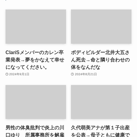
ClariSメンバーのカレン卒
ボディビルダー北井大五さ
業発表→夢をかなえて幸せ
ん死去→命と隣り合わせの
になってください。
体をなんだな
2024年9月1日
2024年8月21日
男性の体臭批判で炎上の川
久代萌美アナが第１子出産
口ゆり 所属事務所を解雇
を公表→母子ともに健康で