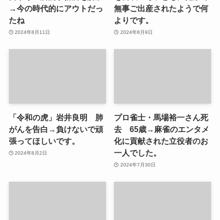
→今の時代的にアウトだっ
無事ご出産されたようで何
たね
よりです。
2024年8月11日
2024年8月9日
「令和の虎」岩井良明 肺
プロ雀士・馬場裕一さん死
がんを告白→負けないで頑
去 65歳→麻雀のエンタメ
張ってほしいです。
化に貢献された立役者のお
一人でした。
2024年8月2日
2024年7月30日