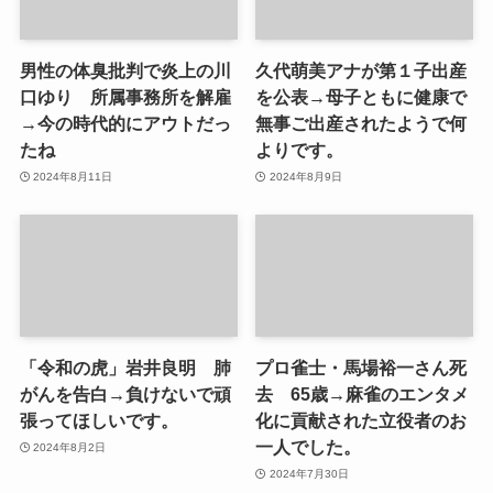
男性の体臭批判で炎上の川
久代萌美アナが第１子出産
口ゆり 所属事務所を解雇
を公表→母子ともに健康で
→今の時代的にアウトだっ
無事ご出産されたようで何
たね
よりです。
2024年8月11日
2024年8月9日
「令和の虎」岩井良明 肺
プロ雀士・馬場裕一さん死
がんを告白→負けないで頑
去 65歳→麻雀のエンタメ
張ってほしいです。
化に貢献された立役者のお
一人でした。
2024年8月2日
2024年7月30日