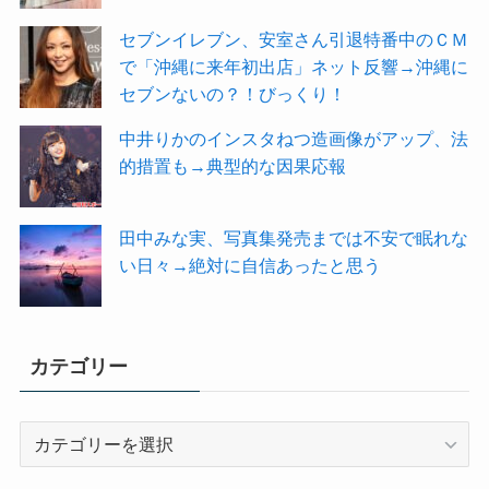
セブンイレブン、安室さん引退特番中のＣＭ
で「沖縄に来年初出店」ネット反響→沖縄に
セブンないの？！びっくり！
中井りかのインスタねつ造画像がアップ、法
的措置も→典型的な因果応報
田中みな実、写真集発売までは不安で眠れな
い日々→絶対に自信あったと思う
カテゴリー
カ
テ
ゴ