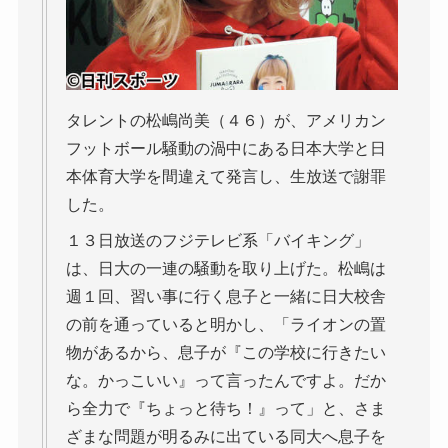
タレントの松嶋尚美（４６）が、アメリカン
フットボール騒動の渦中にある日本大学と日
本体育大学を間違えて発言し、生放送で謝罪
した。
１３日放送のフジテレビ系「バイキング」
は、日大の一連の騒動を取り上げた。松嶋は
週１回、習い事に行く息子と一緒に日大校舎
の前を通っていると明かし、「ライオンの置
物があるから、息子が『この学校に行きたい
な。かっこいい』って言ったんですよ。だか
ら全力で『ちょっと待ち！』って」と、さま
ざまな問題が明るみに出ている同大へ息子を