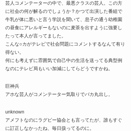
芸人コメンテーターの中で、最悪クラスの芸人。この方
に社会の何が解るのでしょうか？かつて出演した番組で
牛乳が体に悪いと言う学説を聞いて、息子の通う幼稚園
の昼食にアレルギーもないのに麦茶を出すように強要し
たって本人が言ってました。
こんな○カがテレビで社会問題にコメントするなんて有り
得ない。
何にも考えずに雰囲気で自己中の生活を送ってる典型例
なのにテレビ局もいい加減にしてらどうですかね。
巨神兵
アホな芸人がコメンテーター気取りでバカ丸出し。
unknown
アメフトなのにラグビー協会とも言ってたが、誰もすぐ
に訂正しなかったね、毎日扱ってるのに。