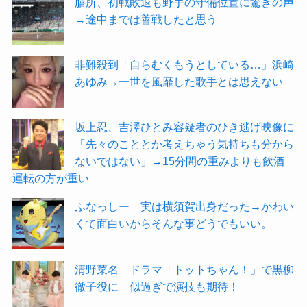
膳所、初戦敗退も野手の守備位置に驚きの声
→途中までは善戦したと思う
非難殺到「自らむくもうとしている…」浜崎
あゆみ→一世を風靡した歌手とは思えない
坂上忍、吉澤ひとみ容疑者のひき逃げ映像に
「先々のこととか考えちゃう気持ちも分から
ないではない」→15分間の重みよりも飲酒
運転の方が重い
ふなっしー 実は横須賀出身だった→かわい
くて面白いからそんな事どうでもいい。
清野菜名 ドラマ「トットちゃん！」で黒柳
徹子役に 似過ぎで演技も期待！