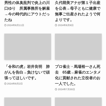
男性の体臭批判で炎上の川
久代萌美アナが第１子出産
口ゆり 所属事務所を解雇
を公表→母子ともに健康で
→今の時代的にアウトだっ
無事ご出産されたようで何
たね
よりです。
2024年8月11日
2024年8月9日
「令和の虎」岩井良明 肺
プロ雀士・馬場裕一さん死
がんを告白→負けないで頑
去 65歳→麻雀のエンタメ
張ってほしいです。
化に貢献された立役者のお
一人でした。
2024年8月2日
2024年7月30日