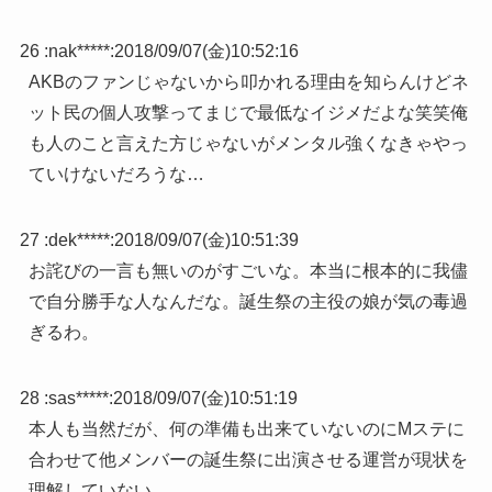
26 :
nak*****
:
2018/09/07(金)10:52:16
AKBのファンじゃないから叩かれる理由を知らんけどネ
ット民の個人攻撃ってまじで最低なイジメだよな笑笑俺
も人のこと言えた方じゃないがメンタル強くなきゃやっ
ていけないだろうな…
27 :
dek*****
:
2018/09/07(金)10:51:39
お詫びの一言も無いのがすごいな。本当に根本的に我儘
で自分勝手な人なんだな。誕生祭の主役の娘が気の毒過
ぎるわ。
28 :
sas*****
:
2018/09/07(金)10:51:19
本人も当然だが、何の準備も出来ていないのにMステに
合わせて他メンバーの誕生祭に出演させる運営が現状を
理解していない。