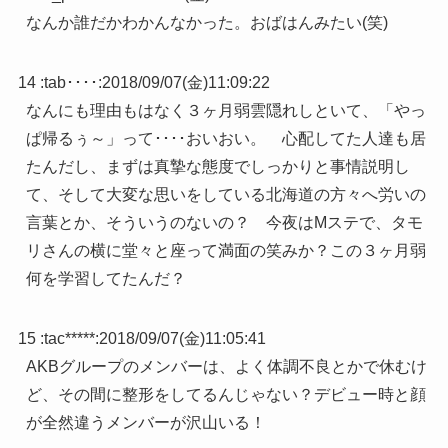
なんか誰だかわかんなかった。おばはんみたい(笑)
14 :
tab････
:
2018/09/07(金)11:09:22
なんにも理由もはなく３ヶ月弱雲隠れしといて、「やっ
ぱ帰るぅ～」って････おいおい。 心配してた人達も居
たんだし、まずは真摯な態度でしっかりと事情説明し
て、そして大変な思いをしている北海道の方々へ労いの
言葉とか、そういうのないの？ 今夜はMステで、タモ
リさんの横に堂々と座って満面の笑みか？この３ヶ月弱
何を学習してたんだ？
15 :
tac*****
:
2018/09/07(金)11:05:41
AKBグループのメンバーは、よく体調不良とかで休むけ
ど、その間に整形をしてるんじゃない？デビュー時と顔
が全然違うメンバーが沢山いる！