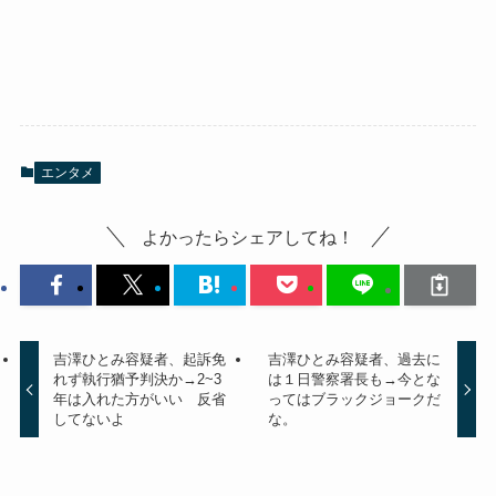
エンタメ
よかったらシェアしてね！
吉澤ひとみ容疑者、起訴免
吉澤ひとみ容疑者、過去に
れず執行猶予判決か→2~3
は１日警察署長も→今とな
年は入れた方がいい 反省
ってはブラックジョークだ
してないよ
な。