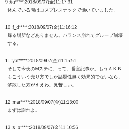
9 :
tjq*****
:
2018/09/07(金)11:17:31
休んでいる間はコスプレスナックで働いていました。
10 :
f_d*****
:
2018/09/07(金)11:16:12
帰る場所などありません。バランス崩れてグループ崩壊
する。
11 :
yat*****
:
2018/09/07(金)11:15:51
そして今夜のМステに、って。番宣記事か。もうＡＫＢ
もこういう売り方でしか話題性無く効果的でないなら、
解散した方がええわ。見苦しい。
12 :
mar*****
:
2018/09/07(金)11:13:00
まずは謝れよ。
13 :
s_p*****
:
2018/09/07(金)11:10:56