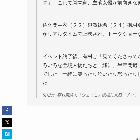
す」。これで脚本家、主演女優が前向きな
佐久間由衣（２２）泉澤祐希（２４）磯村
がリアルタイムで上映され、トークショー
イベント終了後、有村は「見てくださって
ろいろな登場人物たちと一緒に、半年間過
でした。一緒に笑ったり泣いたり怒ったり
た。
引用元: 有村架純も「ひよっこ」続編に意欲「チャ
ス