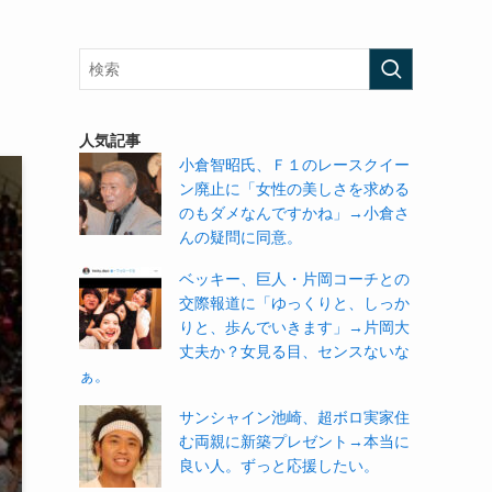
人気記事
小倉智昭氏、Ｆ１のレースクイー
ン廃止に「女性の美しさを求める
のもダメなんですかね」→小倉さ
んの疑問に同意。
ベッキー、巨人・片岡コーチとの
交際報道に「ゆっくりと、しっか
りと、歩んでいきます」→片岡大
丈夫か？女見る目、センスないな
ぁ。
サンシャイン池崎、超ボロ実家住
む両親に新築プレゼント→本当に
良い人。ずっと応援したい。