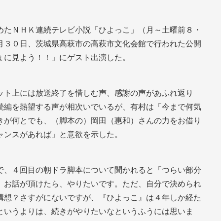
めたＮＨＫ連続テレビ小説「ひよっこ」（月～土曜前８・
月３０日、茨城県高萩市の高萩市文化会館で行われた公開
ょに見よう！！」にゲスト出演した。
ット上には放送終了を惜しむ声、感謝の声があふれ返り
続編を熱望する声が相次いでいるが、有村は「今まで何気
きが何とでも、（脚本の）岡田（惠和）さんの力をお借り
ャンスがあれば」と意欲を示した。
で、４回目の朝ドラ脚本について聞かれると「つらい部分
、お話が頂けたら、やりたいです。ただ、自分で決められ
構想？さすがにないですが、『ひよっこ』は４年しか経た
というよりは、続きがやりたいなというふうには思いま