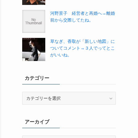
河野景子 経営者と再婚へ→離婚
前から交際してたね。
草なぎ、香取が「新しい地図」に
ついてコメント→３人でってとこ
がいいね。
カテゴリー
カ
テ
ゴ
リ
アーカイブ
ー