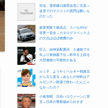
宮迫、渡部建の謝罪会見に言及→
会見でのマスコミの質問は酷いも
のだった
衝突実験で最高点、スバルXVが
世界一安全→カタログスペック上
の欠点はほぼ燃費のみ
巨人、由伸采配裏目 ５連敗で６
年ぶり単独最下位→昨年を上回る
大型連敗の可能性がある
ルミ子、ようやくベルギー戦敗北
から立ち直る→あなたのW杯はア
ルゼンチン敗退で終わったんじゃ
なかったの？
小倉智昭 渋谷ハロウィーンに苦
言→日本の警察舐められすぎ