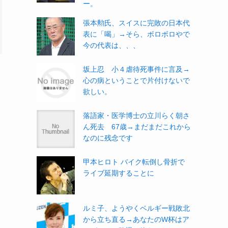
ー。
張本勲氏、スイスに完敗の日本代
表に「喝」→そら、ボロボロやで
今の代表は、、、
坂上忍 小４虐待死事件に言及→
心の病ということで片付けないで
欲しい。
落語家・医学博士の立川らく朝さ
ん死去 67歳→まだまだこれから
なのに残念です
甲本ヒロト バイク転倒し骨折で
ライブ延期することに
ルミ子、ようやくベルギー戦敗北
から立ち直る→あなたのW杯はア