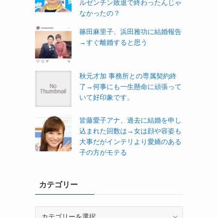
ルゼンチン敗退で終わったんじゃ
なかったの？
篠田麻里子、浜田雅功に結婚報告
→すぐ離婚すると思う
秋元才加 事務所との専属契約終
了→何事にも一生懸命に頑張って
いて好印象です。
皆藤愛子アナ、過去に結婚を申し
込まれた回数は→女は顔や容姿も
大事だがインテリより愛嬌のある
子の方がモテる
カテゴリー
カ