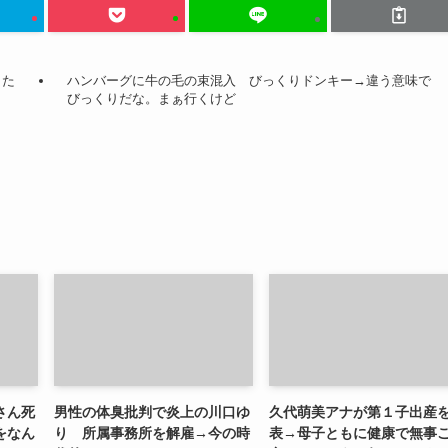
また
ハンバーグに牛の毛の束混入 びっくりドンキー→違う意味で
びっくりだな。まぁ行くけど
さん死
男性の体臭批判で炎上の川口ゆ
久代萌美アナが第１子出産
をなん
り 所属事務所を解雇→今の時
表→母子ともに健康で無事