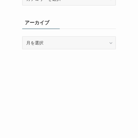
テ
ゴ
リ
アーカイブ
ー
ア
ー
カ
イ
ブ