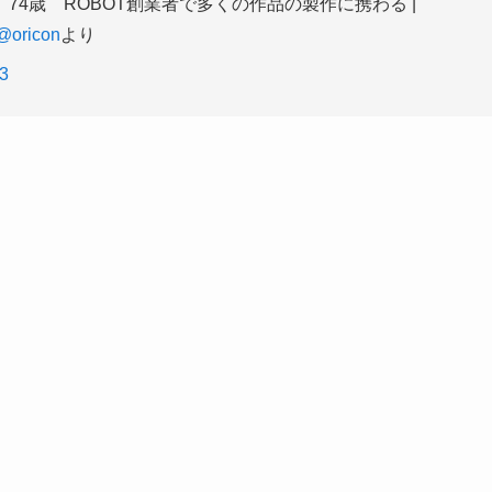
4歳 ROBOT創業者で多くの作品の製作に携わる |
@oricon
より
3