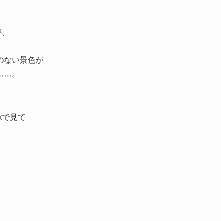
が、
のない景色が
……。
xで見て