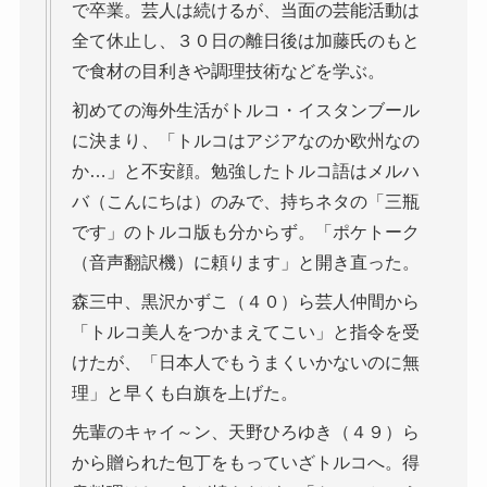
で卒業。芸人は続けるが、当面の芸能活動は
全て休止し、３０日の離日後は加藤氏のもと
で食材の目利きや調理技術などを学ぶ。
初めての海外生活がトルコ・イスタンブール
に決まり、「トルコはアジアなのか欧州なの
か…」と不安顔。勉強したトルコ語はメルハ
バ（こんにちは）のみで、持ちネタの「三瓶
です」のトルコ版も分からず。「ポケトーク
（音声翻訳機）に頼ります」と開き直った。
森三中、黒沢かずこ（４０）ら芸人仲間から
「トルコ美人をつかまえてこい」と指令を受
けたが、「日本人でもうまくいかないのに無
理」と早くも白旗を上げた。
先輩のキャイ～ン、天野ひろゆき（４９）ら
から贈られた包丁をもっていざトルコへ。得