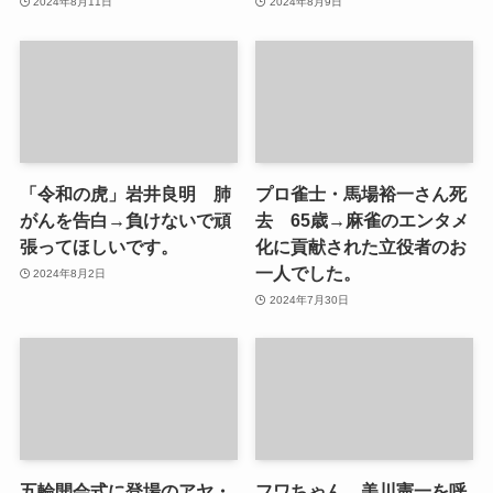
2024年8月11日
2024年8月9日
「令和の虎」岩井良明 肺
プロ雀士・馬場裕一さん死
がんを告白→負けないで頑
去 65歳→麻雀のエンタメ
張ってほしいです。
化に貢献された立役者のお
一人でした。
2024年8月2日
2024年7月30日
五輪開会式に登場のアヤ・
フワちゃん 美川憲一を呼