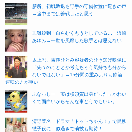
膳所、初戦敗退も野手の守備位置に驚きの声
→途中までは善戦したと思う
非難殺到「自らむくもうとしている…」浜崎
あゆみ→一世を風靡した歌手とは思えない
坂上忍、吉澤ひとみ容疑者のひき逃げ映像に
「先々のこととか考えちゃう気持ちも分から
ないではない」→15分間の重みよりも飲酒
運転の方が重い
ふなっしー 実は横須賀出身だった→かわい
くて面白いからそんな事どうでもいい。
清野菜名 ドラマ「トットちゃん！」で黒柳
徹子役に 似過ぎで演技も期待！