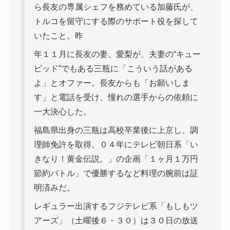
ら長友の専属シェフを務めている加藤氏が、
トルコを留守にする際のサポート役を探して
いたこと。昨
年１１月に長友の妻、愛梨が、夫妻の“キュー
ピッド”でもある三瓶に「こういう話がある
よ」とオファー。長友からも「お願いしま
す」と電話を受け、憧れの選手からの依頼に
一大決心した。
福島県出身の三瓶は高校卒業後に上京し、調
理師免許を取得。０４年にテレビ朝日系「い
きなり！黄金伝説。」の企画「１ヶ月１万円
節約バトル」で優勝するなど料理の腕前は証
明済みだ。
レギュラー出演するフジテレビ系「もしもツ
アーズ」（土曜後６・３０）は３０日の放送