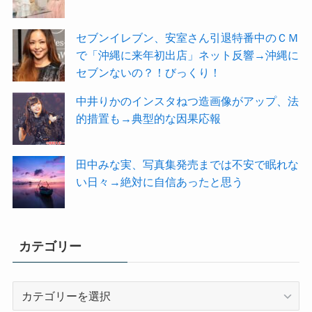
セブンイレブン、安室さん引退特番中のＣＭ
で「沖縄に来年初出店」ネット反響→沖縄に
セブンないの？！びっくり！
中井りかのインスタねつ造画像がアップ、法
的措置も→典型的な因果応報
田中みな実、写真集発売までは不安で眠れな
い日々→絶対に自信あったと思う
カテゴリー
カ
テ