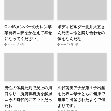
ClariSメンバーのカレン卒
ボディビルダー北井大五さ
業発表→夢をかなえて幸せ
ん死去→命と隣り合わせの
になってください。
体をなんだな
2024年9月1日
2024年8月21日
男性の体臭批判で炎上の川
久代萌美アナが第１子出産
口ゆり 所属事務所を解雇
を公表→母子ともに健康で
→今の時代的にアウトだっ
無事ご出産されたようで何
たね
よりです。