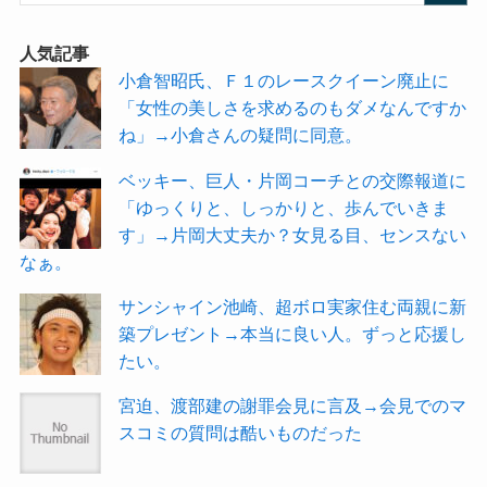
人気記事
小倉智昭氏、Ｆ１のレースクイーン廃止に
「女性の美しさを求めるのもダメなんですか
ね」→小倉さんの疑問に同意。
ベッキー、巨人・片岡コーチとの交際報道に
「ゆっくりと、しっかりと、歩んでいきま
す」→片岡大丈夫か？女見る目、センスない
なぁ。
サンシャイン池崎、超ボロ実家住む両親に新
築プレゼント→本当に良い人。ずっと応援し
たい。
宮迫、渡部建の謝罪会見に言及→会見でのマ
スコミの質問は酷いものだった