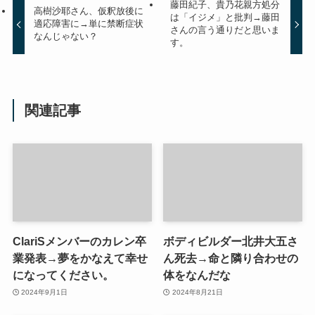
藤田紀子、貴乃花親方処分
高樹沙耶さん、仮釈放後に
は「イジメ」と批判→藤田
適応障害に→単に禁断症状
さんの言う通りだと思いま
なんじゃない？
す。
関連記事
ClariSメンバーのカレン卒
ボディビルダー北井大五さ
業発表→夢をかなえて幸せ
ん死去→命と隣り合わせの
になってください。
体をなんだな
2024年9月1日
2024年8月21日