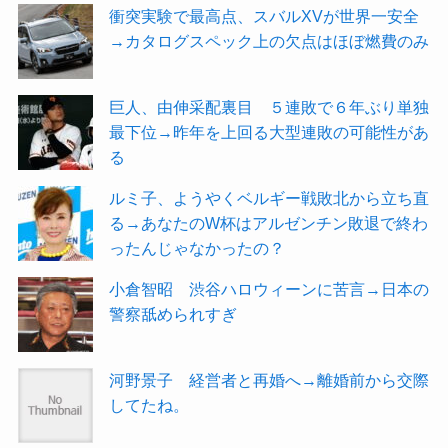
衝突実験で最高点、スバルXVが世界一安全
→カタログスペック上の欠点はほぼ燃費のみ
巨人、由伸采配裏目 ５連敗で６年ぶり単独
最下位→昨年を上回る大型連敗の可能性があ
る
ルミ子、ようやくベルギー戦敗北から立ち直
る→あなたのW杯はアルゼンチン敗退で終わ
ったんじゃなかったの？
小倉智昭 渋谷ハロウィーンに苦言→日本の
警察舐められすぎ
河野景子 経営者と再婚へ→離婚前から交際
してたね。