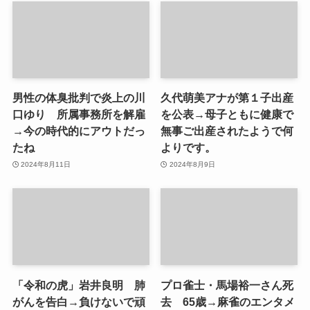
男性の体臭批判で炎上の川
久代萌美アナが第１子出産
口ゆり 所属事務所を解雇
を公表→母子ともに健康で
→今の時代的にアウトだっ
無事ご出産されたようで何
たね
よりです。
2024年8月11日
2024年8月9日
「令和の虎」岩井良明 肺
プロ雀士・馬場裕一さん死
がんを告白→負けないで頑
去 65歳→麻雀のエンタメ