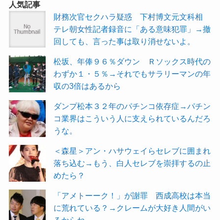
人気記事
財務次官セクハラ疑惑 下村博文元文科相
テレ朝女性記者録音に「ある意味犯罪」→撤
回しても、言った事は取り消せないよ。
松坂、年俸９６％ダウン Ｒソックス時代の
わずか１・５％→それでもサラリーマンの年
収の3倍はあるから
ダンプ松本３２年のパチンコ依存症→パチン
コ業界はこういう人に支えられているんだろ
うな。
＜森星＞アン・ハサウェイらセレブに囲まれ
落ち込む→もう、白人セレブを崇拝するの止
めたら？
「アメトーーク！」が謝罪 西成高校は本当
に荒れている？→クレームが大好き人間がい