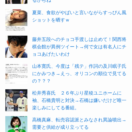
るからね
夏菜、食欲がやばいと言いながらすっぴん風
ショットを晒すｗ
藤井五段へのチョコ手渡しは止めて！関西将
棋会館が異例ツイート→何で女は有名人にチ
ョコあげたいわけ
山本寛氏、今度は「残テ」作詞の及川眠子氏
にかみつき→えっ、オリコンの順位で見てる
の？？？
松井秀喜氏 ２６年ぶり星稜ユニホームに
袖、石橋貴明と対決→石橋は嫌いだけど唯一
楽しみにしてる番組。
高橋真麻、転売容認派とみなされ異論噴出→
需要と供給が成り立ってる