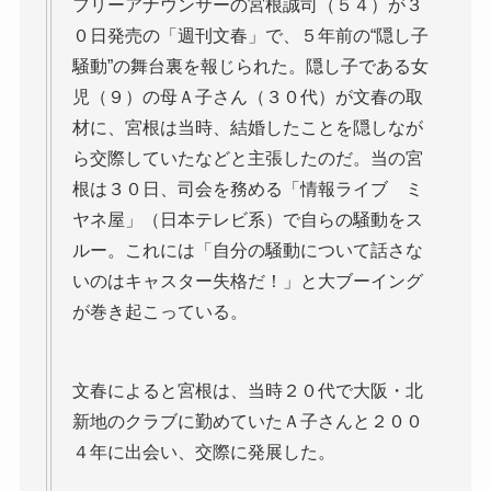
フリーアナウンサーの宮根誠司（５４）が３
０日発売の「週刊文春」で、５年前の“隠し子
騒動”の舞台裏を報じられた。隠し子である女
児（９）の母Ａ子さん（３０代）が文春の取
材に、宮根は当時、結婚したことを隠しなが
ら交際していたなどと主張したのだ。当の宮
根は３０日、司会を務める「情報ライブ ミ
ヤネ屋」（日本テレビ系）で自らの騒動をス
ルー。これには「自分の騒動について話さな
いのはキャスター失格だ！」と大ブーイング
が巻き起こっている。
文春によると宮根は、当時２０代で大阪・北
新地のクラブに勤めていたＡ子さんと２００
４年に出会い、交際に発展した。