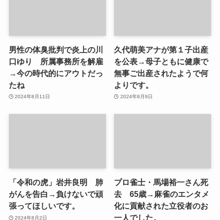
男性の体臭批判で炎上の川
久代萌美アナが第１子出産
口ゆり 所属事務所を解雇
を公表→母子ともに健康で
→今の時代的にアウトだっ
無事ご出産されたようで何
たね
よりです。
2024年8月11日
2024年8月9日
「令和の虎」岩井良明 肺
プロ雀士・馬場裕一さん死
がんを告白→負けないで頑
去 65歳→麻雀のエンタメ
張ってほしいです。
化に貢献された立役者のお
一人でした。
2024年8月2日