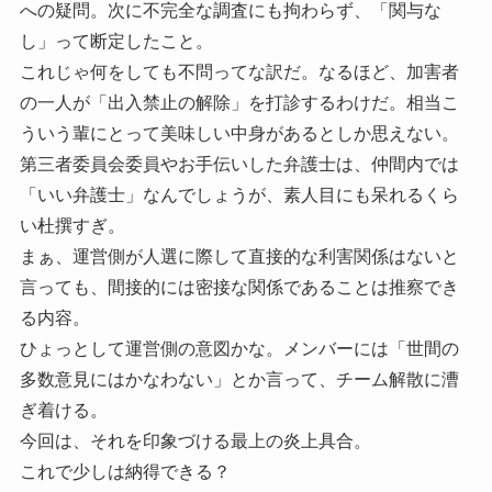
への疑問。次に不完全な調査にも拘わらず、「関与な
し」って断定したこと。
これじゃ何をしても不問ってな訳だ。なるほど、加害者
の一人が「出入禁止の解除」を打診するわけだ。相当こ
ういう輩にとって美味しい中身があるとしか思えない。
第三者委員会委員やお手伝いした弁護士は、仲間内では
「いい弁護士」なんでしょうが、素人目にも呆れるくら
い杜撰すぎ。
まぁ、運営側が人選に際して直接的な利害関係はないと
言っても、間接的には密接な関係であることは推察でき
る内容。
ひょっとして運営側の意図かな。メンバーには「世間の
多数意見にはかなわない」とか言って、チーム解散に漕
ぎ着ける。
今回は、それを印象づける最上の炎上具合。
これで少しは納得できる？