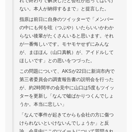
れで終わりで解決したと会社が思ってはいけ
ない。本人が納得するまで」と提言した。
指原は前日に自身のツイッターで「メンバー
の中にも何を呟（つぶや）いたらいいかわか
らない後輩がたくさんいると思います。それ
が一番悔しいです。モヤモヤせずにみんな
が、まほほん（山口真帆）が、アイドルして
ほしいです」との思いをつづった。
この問題について、AKSが22日に新潟市内で
第三者委員会の調査報告書の説明会を行った
が、約2時間半の会見中に山口は5度もツイッ
ターを更新し「なんで嘘ばかりつくんでしょ
うか。本当に悲しい」
「なんで事件が起きてからも会社の方に傷つ
けられないといけないんでしょうか」と反
論。会見中にこのツイートについて質問され