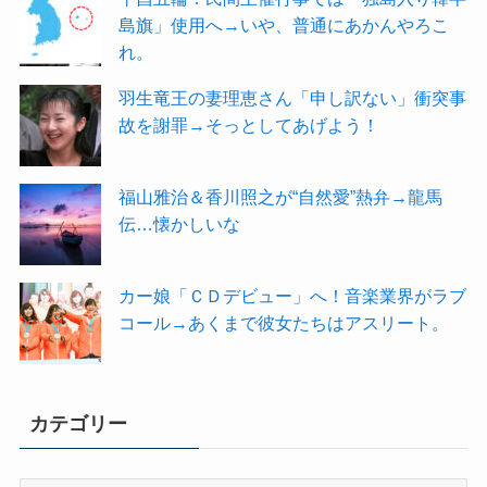
島旗」使用へ→いや、普通にあかんやろこ
れ。
羽生竜王の妻理恵さん「申し訳ない」衝突事
故を謝罪→そっとしてあげよう！
福山雅治＆香川照之が“自然愛”熱弁→龍馬
伝…懐かしいな
カー娘「ＣＤデビュー」へ！音楽業界がラブ
コール→あくまで彼女たちはアスリート。
カテゴリー