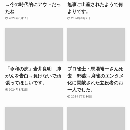
→今の時代的にアウトだっ
無事ご出産されたようで何
たね
よりです。
2024年8月11日
2024年8月9日
「令和の虎」岩井良明 肺
プロ雀士・馬場裕一さん死
がんを告白→負けないで頑
去 65歳→麻雀のエンタメ
張ってほしいです。
化に貢献された立役者のお
一人でした。
2024年8月2日
2024年7月30日