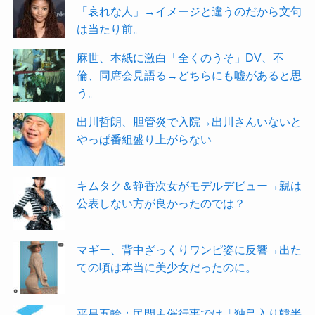
「哀れな人」→イメージと違うのだから文句
は当たり前。
麻世、本紙に激白「全くのうそ」DV、不
倫、同席会見語る→どちらにも嘘があると思
う。
出川哲朗、胆管炎で入院→出川さんいないと
やっぱ番組盛り上がらない
キムタク＆静香次女がモデルデビュー→親は
公表しない方が良かったのでは？
マギー、背中ざっくりワンピ姿に反響→出た
ての頃は本当に美少女だったのに。
平昌五輪：民間主催行事では「独島入り韓半