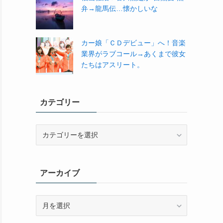
弁→龍馬伝…懐かしいな
カー娘「ＣＤデビュー」へ！音楽
業界がラブコール→あくまで彼女
たちはアスリート。
カテゴリー
カ
テ
ゴ
リ
アーカイブ
ー
ア
ー
カ