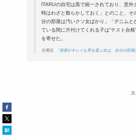
ITARUの自宅は黒で統一されており、意外
時はわざと散らかしておく」とのこと。そ
分の部屋は汚いクソ女ばかり」「デニムと
ている間に片付けてくれる子は“テスト合格
を寄せた。
引用元:
「部屋がキレイな男を選ぶ女は、自分の部屋
ス