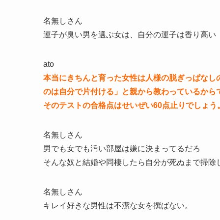
名無しさん
運子が臭い男を選ぶ女は、自分の運子は香り高い
ato
本当にきちんと育った女性は人様の脱ぎっぱなし
のは自分で片付ける」と親から教わっているから
そのテストの合格点はせいぜい60点止りでしょう
名無しさん
男でも女でも汚い部屋は嫌に決まってるだろ
そんな奴と結婚や同棲したら自分が死ぬまで掃除
名無しさん
キレイ好きな男性は不潔な女を撰ばない。