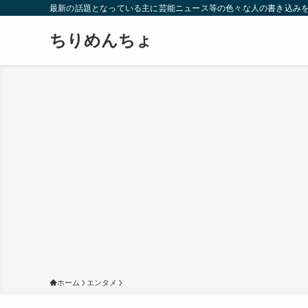
最新の話題となっている主に芸能ニュース等の色々な人の書き込み
ちりめんちょ
ホーム
エンタメ