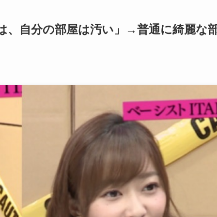
は、自分の部屋は汚い」→普通に綺麗な