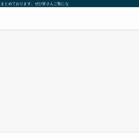
をまとめております。ぜひ皆さんご覧になっていってください。