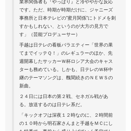
業界関係者も『やっぱり』と冷ややかな反応
です。ただ、時期が時期だけに、ジャニーズ
事務所と日本テレビの”蜜月関係”にトドメを刺
すかもしれない、というのが大方の見方で
す」（芸能プロデューサー）
手越は日テレの看板バラエティー「世界の果
てまでイッテＱ！」のレギュラーのほか、先
週開幕したサッカーＷ杯ロシア大会のキャス
ターも務めている。しかも、日テレのＷ杯中
継のテーマソングは、醜聞続きのＮＥＷＳの
新曲。
２４日には日本の第２戦、セネガル戦があ
る。放送するのは日テレ系だ。
「キックオフは深夜１２時なのに、２時間前
の１０時から明石家さんまと手越をＭＣにし