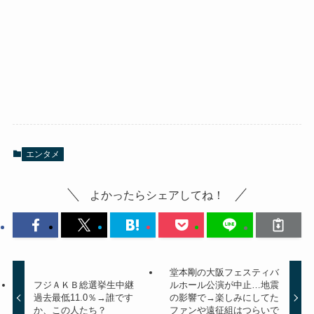
エンタメ
よかったらシェアしてね！
堂本剛の大阪フェスティバ
フジＡＫＢ総選挙生中継
ルホール公演が中止…地震
過去最低11.0％→誰です
の影響で→楽しみにしてた
か、この人たち？
ファンや遠征組はつらいで