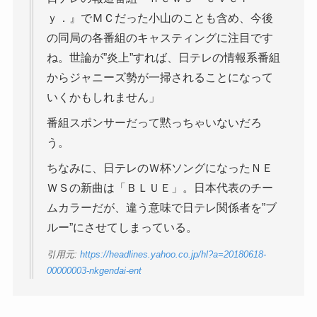
ｙ．』でＭＣだった小山のことも含め、今後
の同局の各番組のキャスティングに注目です
ね。世論が”炎上”すれば、日テレの情報系番組
からジャニーズ勢が一掃されることになって
いくかもしれません」
番組スポンサーだって黙っちゃいないだろ
う。
ちなみに、日テレのＷ杯ソングになったＮＥ
ＷＳの新曲は「ＢＬＵＥ」。日本代表のチー
ムカラーだが、違う意味で日テレ関係者を”ブ
ルー”にさせてしまっている。
引用元:
https://headlines.yahoo.co.jp/hl?a=20180618-
00000003-nkgendai-ent