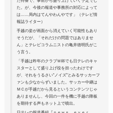
た特番で、事前から盛り上げていく予定でし
た。が、今後の報道や事務所の対応によって
は……局内はてんやわんやです」（テレビ情
報誌ライター）
手越の姿が画面から消えていく可能性もあり
そうだが、「それだけの問題ではありませ
ん」とテレビコラムニストの亀井徳明氏がこ
う言う。
「手越は昨年のクラブＷ杯でも日テレのキャ
スターとして盛り上げ役を担ったわけです
が、それをうるさい”ノイズ”とみるサッカーフ
ァンも少なからずいました。サッカー中継は
ＭＣが手越だから見るというコンテンツじゃ
ありませんし、今回の一件を機に手越の降板
を期待する声もネット上で噴出。
日テレの報道番組『ｎｅｗｓ ｅｖｅｒ