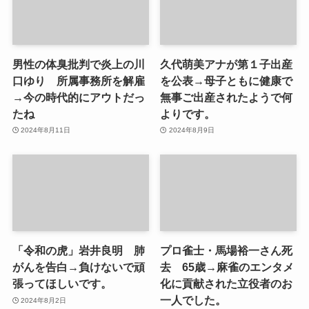
男性の体臭批判で炎上の川
久代萌美アナが第１子出産
口ゆり 所属事務所を解雇
を公表→母子ともに健康で
→今の時代的にアウトだっ
無事ご出産されたようで何
たね
よりです。
2024年8月11日
2024年8月9日
「令和の虎」岩井良明 肺
プロ雀士・馬場裕一さん死
がんを告白→負けないで頑
去 65歳→麻雀のエンタメ
張ってほしいです。
化に貢献された立役者のお
一人でした。
2024年8月2日