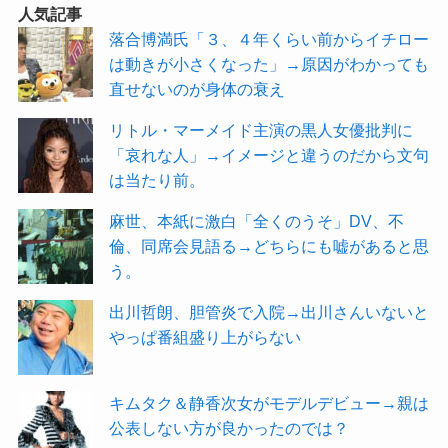
人気記事
落合博満氏「３、４年くらい前からイチロー
は動きが小さくなった」→原因がわかっても
直せないのが身体の衰え
リトル・マーメイド主演の黒人女優批判に
「哀れな人」→イメージと違うのだから文句
は当たり前。
麻世、本紙に激白「全くのうそ」DV、不
倫、同席会見語る→どちらにも嘘があると思
う。
出川哲朗、胆管炎で入院→出川さんいないと
やっぱ番組盛り上がらない
キムタク＆静香次女がモデルデビュー→親は
公表しない方が良かったのでは？