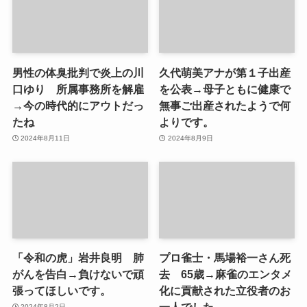
男性の体臭批判で炎上の川
久代萌美アナが第１子出産
口ゆり 所属事務所を解雇
を公表→母子ともに健康で
→今の時代的にアウトだっ
無事ご出産されたようで何
たね
よりです。
2024年8月11日
2024年8月9日
「令和の虎」岩井良明 肺
プロ雀士・馬場裕一さん死
がんを告白→負けないで頑
去 65歳→麻雀のエンタメ
張ってほしいです。
化に貢献された立役者のお
一人でした。
2024年8月2日