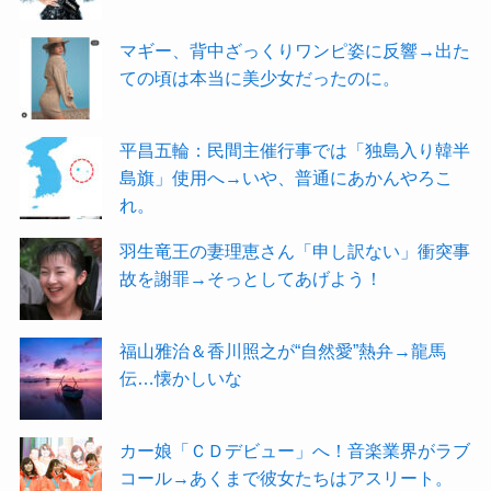
マギー、背中ざっくりワンピ姿に反響→出た
ての頃は本当に美少女だったのに。
平昌五輪：民間主催行事では「独島入り韓半
島旗」使用へ→いや、普通にあかんやろこ
れ。
羽生竜王の妻理恵さん「申し訳ない」衝突事
故を謝罪→そっとしてあげよう！
福山雅治＆香川照之が“自然愛”熱弁→龍馬
伝…懐かしいな
カー娘「ＣＤデビュー」へ！音楽業界がラブ
コール→あくまで彼女たちはアスリート。