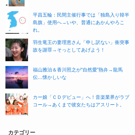
平昌五輪：民間主催行事では「独島入り韓半
島旗」使用へ→いや、普通にあかんやろこ
れ。
羽生竜王の妻理恵さん「申し訳ない」衝突事
故を謝罪→そっとしてあげよう！
福山雅治＆香川照之が“自然愛”熱弁→龍馬
伝…懐かしいな
カー娘「ＣＤデビュー」へ！音楽業界がラブ
コール→あくまで彼女たちはアスリート。
カテゴリー