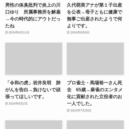
男性の体臭批判で炎上の川
久代萌美アナが第１子出産
口ゆり 所属事務所を解雇
を公表→母子ともに健康で
→今の時代的にアウトだっ
無事ご出産されたようで何
たね
よりです。
2024年8月11日
2024年8月9日
「令和の虎」岩井良明 肺
プロ雀士・馬場裕一さん死
がんを告白→負けないで頑
去 65歳→麻雀のエンタメ
張ってほしいです。
化に貢献された立役者のお
一人でした。
2024年8月2日
2024年7月30日