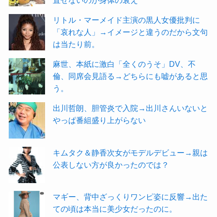
直せないのが身体の衰え
リトル・マーメイド主演の黒人女優批判に
「哀れな人」→イメージと違うのだから文句
は当たり前。
麻世、本紙に激白「全くのうそ」DV、不
倫、同席会見語る→どちらにも嘘があると思
う。
出川哲朗、胆管炎で入院→出川さんいないと
やっぱ番組盛り上がらない
キムタク＆静香次女がモデルデビュー→親は
公表しない方が良かったのでは？
マギー、背中ざっくりワンピ姿に反響→出た
ての頃は本当に美少女だったのに。