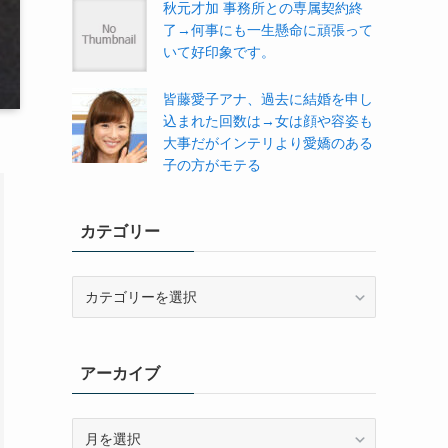
秋元才加 事務所との専属契約終
了→何事にも一生懸命に頑張って
いて好印象です。
皆藤愛子アナ、過去に結婚を申し
込まれた回数は→女は顔や容姿も
大事だがインテリより愛嬌のある
子の方がモテる
カテゴリー
カ
テ
ゴ
リ
アーカイブ
ー
ア