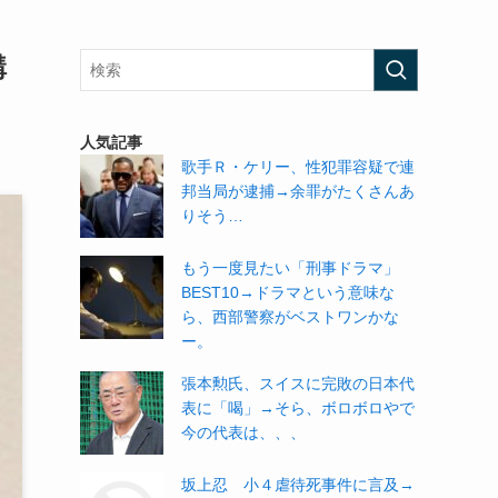
購
人気記事
歌手Ｒ・ケリー、性犯罪容疑で連
邦当局が逮捕→余罪がたくさんあ
りそう…
もう一度見たい「刑事ドラマ」
BEST10→ドラマという意味な
ら、西部警察がベストワンかな
ー。
張本勲氏、スイスに完敗の日本代
表に「喝」→そら、ボロボロやで
今の代表は、、、
坂上忍 小４虐待死事件に言及→