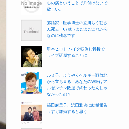
心の病ということで片付けないで
欲しい。
落語家・医学博士の立川らく朝さ
ん死去 67歳→まだまだこれから
なのに残念です
甲本ヒロト バイク転倒し骨折で
ライブ延期することに
ルミ子、ようやくベルギー戦敗北
から立ち直る→あなたのW杯はア
ルゼンチン敗退で終わったんじゃ
なかったの？
篠田麻里子、浜田雅功に結婚報告
→すぐ離婚すると思う