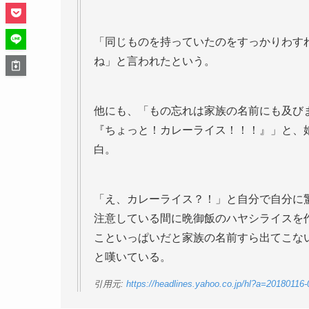
「同じものを持っていたのをすっかりわす
ね」と言われたという。
他にも、「もの忘れは家族の名前にも及び
『ちょっと！カレーライス！！！』」と、
白。
「え、カレーライス？！」と自分で自分に
注意している間に晩御飯のハヤシライスを
こといっぱいだと家族の名前すら出てこな
と嘆いている。
引用元:
https://headlines.yahoo.co.jp/hl?a=2018011