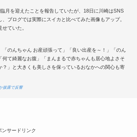
臨月を迎えたことを報告していたが、18日に川崎はSNS
し、ブログでは実際にスイカと比べてみた画像もアップ。
見せていた。
、「のんちゃん お産頑張って」「良い出産を～！」「のん
「何て綺麗なお腹」「まんまるで赤ちゃんも居心地よさそ
か？」と大きくも美しさを保っているおなかへの関心も寄
か披露で反響
ポンサードリンク