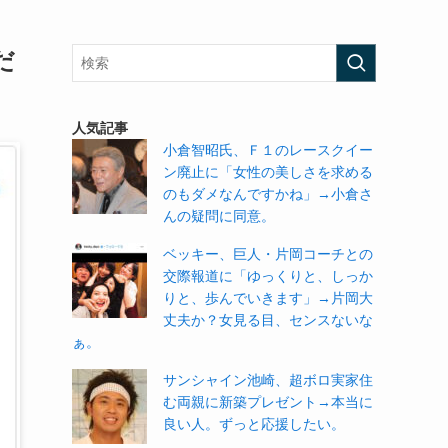
だ
人気記事
小倉智昭氏、Ｆ１のレースクイー
ン廃止に「女性の美しさを求める
のもダメなんですかね」→小倉さ
んの疑問に同意。
ベッキー、巨人・片岡コーチとの
交際報道に「ゆっくりと、しっか
りと、歩んでいきます」→片岡大
丈夫か？女見る目、センスないな
ぁ。
サンシャイン池崎、超ボロ実家住
む両親に新築プレゼント→本当に
良い人。ずっと応援したい。