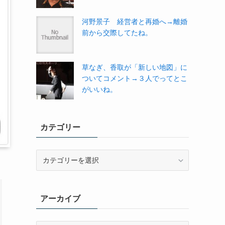
河野景子 経営者と再婚へ→離婚
前から交際してたね。
草なぎ、香取が「新しい地図」に
ついてコメント→３人でってとこ
がいいね。
カテゴリー
カ
テ
ゴ
リ
アーカイブ
ー