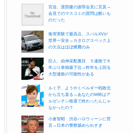
宮迫、渡部建の謝罪会見に言及→
会見でのマスコミの質問は酷いも
のだった
衝突実験で最高点、スバルXVが
世界一安全→カタログスペック上
の欠点はほぼ燃費のみ
巨人、由伸采配裏目 ５連敗で６
年ぶり単独最下位→昨年を上回る
大型連敗の可能性がある
ルミ子、ようやくベルギー戦敗北
から立ち直る→あなたのW杯はア
ルゼンチン敗退で終わったんじゃ
なかったの？
小倉智昭 渋谷ハロウィーンに苦
言→日本の警察舐められすぎ