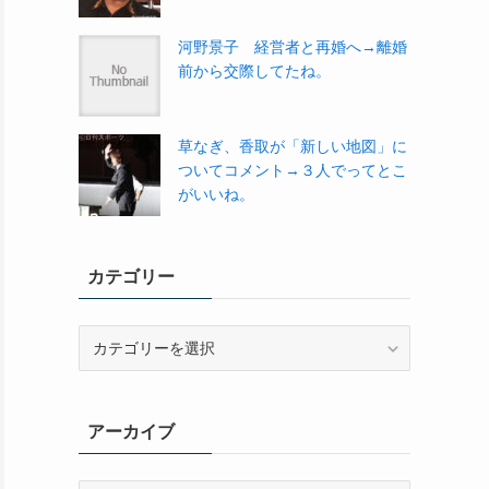
河野景子 経営者と再婚へ→離婚
前から交際してたね。
草なぎ、香取が「新しい地図」に
ついてコメント→３人でってとこ
がいいね。
カテゴリー
カ
テ
ゴ
リ
アーカイブ
ー