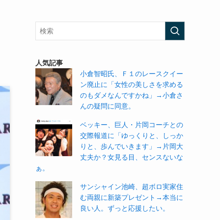
人気記事
小倉智昭氏、Ｆ１のレースクイー
ン廃止に「女性の美しさを求める
のもダメなんですかね」→小倉さ
んの疑問に同意。
ベッキー、巨人・片岡コーチとの
交際報道に「ゆっくりと、しっか
りと、歩んでいきます」→片岡大
丈夫か？女見る目、センスないな
ぁ。
サンシャイン池崎、超ボロ実家住
む両親に新築プレゼント→本当に
良い人。ずっと応援したい。