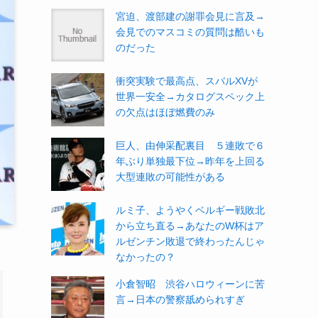
宮迫、渡部建の謝罪会見に言及→
会見でのマスコミの質問は酷いも
のだった
衝突実験で最高点、スバルXVが
世界一安全→カタログスペック上
の欠点はほぼ燃費のみ
巨人、由伸采配裏目 ５連敗で６
年ぶり単独最下位→昨年を上回る
大型連敗の可能性がある
ルミ子、ようやくベルギー戦敗北
から立ち直る→あなたのW杯はア
ルゼンチン敗退で終わったんじゃ
なかったの？
小倉智昭 渋谷ハロウィーンに苦
言→日本の警察舐められすぎ