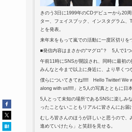
きのう3日に1999年のCDデビューから2
ター、フェイスブック、インスタグラム、Ti
とを発表。
来年末をもって嵐での活動に一度区切りをつ
■発信内容はまさかの“マグロ”？ 5人で1
午前11時にSNSが開設され、同時に最初の投
みんなと今まで以上に身近に、より早くつ
僕らについてきてね!!!!! Hello Twitter! We wanted
along with us!!!!!」と5人の写真
5人とって未知の場所であるSNSに楽しみ
ったことないこともリアルに皆さんにお届
むしろ皆さんのほうが詳しいと思うので、
進めていけたら」と笑顔を見せる。