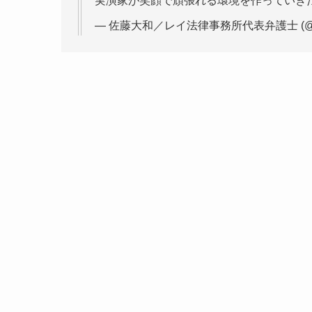
実演家が笑顔で頑張れる環境を作っていき
— 佐藤大和／レイ法律事務所代表弁護士 (@yam