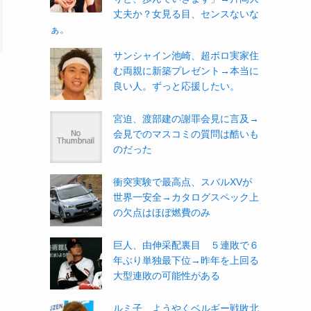
丈夫か？女見る目、センスないな
ぁ。
サンシャイン池崎、超ボロ実家住
む両親に新築プレゼント→本当に
良い人。ずっと応援したい。
宮迫、渡部建の謝罪会見に言及→
会見でのマスコミの質問は酷いも
のだった
衝突実験で最高点、スバルXVが
世界一安全→カタログスペック上
の欠点はほぼ燃費のみ
巨人、由伸采配裏目 ５連敗で６
年ぶり単独最下位→昨年を上回る
大型連敗の可能性がある
ルミ子、ようやくベルギー戦敗北