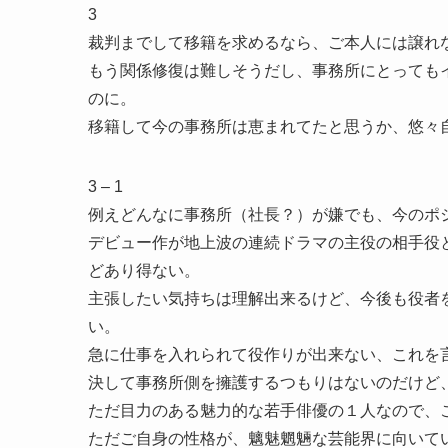
3
裁判までして移籍を求めるなら、ご本人には譲れ
もう関係修復は難しそうだし、事務所にとっても
のに。
移籍して今の事務所は恵まれてたと思うか、悠々
3 – 1
例えどんなに事務所（社長？）が嫌でも、今のポ
デビュー作が地上波の連続ドラマの主役の相手役
どあり得ない。
主張したい気持ちは理解出来るけど、今後も役者
い。
急に仕事を入れられて役作りが出来ない、これを
決して事務所側を擁護するつもりはないのだけど
ただ目力のある魅力的な若手俳優の１人なので、
ただご自身の性格が、魑魅魍魎な芸能界に向いて