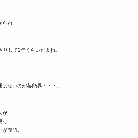
からね。
入りして2年くらいだよね。
運ばないのが芸能界・・・。
人が
思う。
れが問題｡