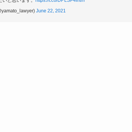
たいと思います。
https://t.co/DPLSF4Ihtm
ato_lawyer)
June 22, 2021