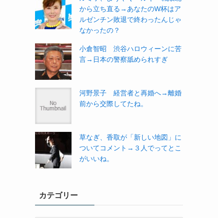
から立ち直る→あなたのW杯はア
ルゼンチン敗退で終わったんじゃ
なかったの？
小倉智昭 渋谷ハロウィーンに苦
言→日本の警察舐められすぎ
河野景子 経営者と再婚へ→離婚
前から交際してたね。
草なぎ、香取が「新しい地図」に
ついてコメント→３人でってとこ
がいいね。
カテゴリー