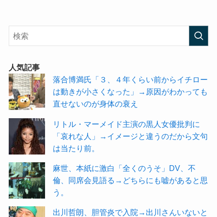
人気記事
落合博満氏「３、４年くらい前からイチロー
は動きが小さくなった」→原因がわかっても
直せないのが身体の衰え
リトル・マーメイド主演の黒人女優批判に
「哀れな人」→イメージと違うのだから文句
は当たり前。
麻世、本紙に激白「全くのうそ」DV、不
倫、同席会見語る→どちらにも嘘があると思
う。
出川哲朗、胆管炎で入院→出川さんいないと