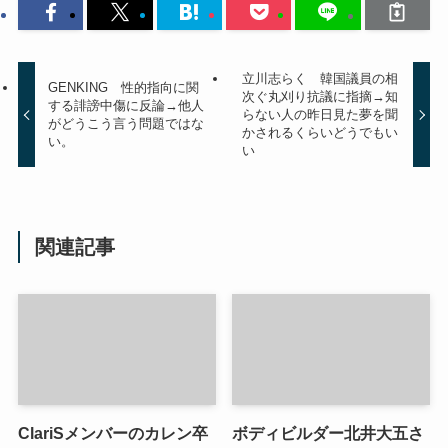
立川志らく 韓国議員の相
GENKING 性的指向に関
次ぐ丸刈り抗議に指摘→知
する誹謗中傷に反論→他人
らない人の昨日見た夢を聞
がどうこう言う問題ではな
かされるくらいどうでもい
い。
い
関連記事
ClariSメンバーのカレン卒
ボディビルダー北井大五さ