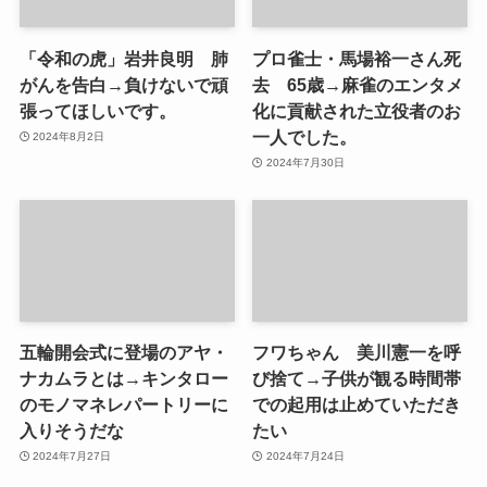
「令和の虎」岩井良明 肺
プロ雀士・馬場裕一さん死
がんを告白→負けないで頑
去 65歳→麻雀のエンタメ
張ってほしいです。
化に貢献された立役者のお
一人でした。
2024年8月2日
2024年7月30日
五輪開会式に登場のアヤ・
フワちゃん 美川憲一を呼
ナカムラとは→キンタロー
び捨て→子供が観る時間帯
のモノマネレパートリーに
での起用は止めていただき
入りそうだな
たい
2024年7月27日
2024年7月24日