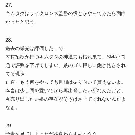
27.
キムタクはサイクロンズ監督の役とかやってみたら面白
かったと思う。
28.
過去の栄光は評価した上で
木村拓哉が持つキムタクの神通力も枯れ果て、SMAP問
題で評判を下げてしまい、娘のゴリ押しに飽き飽きされ
てる現状
正直、もう何をやっても世間は振り向いて貰えないよ。
本当は少し間を置いてから再出発したい所なんだけど、
今売り出したい娘の存在がそうはさせてくれないんだよ
なぁ。
29.
予告を見てしまったが相変わらずキムタク…