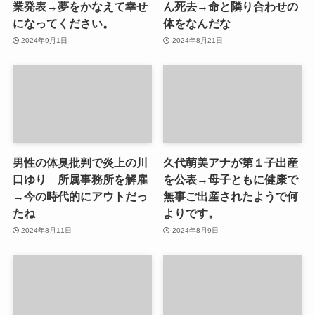
業発表→夢をかなえて幸せ
ん死去→命と隣り合わせの
になってください。
体をなんだな
2024年9月1日
2024年8月21日
男性の体臭批判で炎上の川
久代萌美アナが第１子出産
口ゆり 所属事務所を解雇
を公表→母子ともに健康で
→今の時代的にアウトだっ
無事ご出産されたようで何
たね
よりです。
2024年8月11日
2024年8月9日