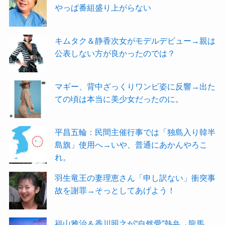
やっぱ番組盛り上がらない
キムタク＆静香次女がモデルデビュー→親は
公表しない方が良かったのでは？
マギー、背中ざっくりワンピ姿に反響→出た
ての頃は本当に美少女だったのに。
平昌五輪：民間主催行事では「独島入り韓半
島旗」使用へ→いや、普通にあかんやろこ
れ。
羽生竜王の妻理恵さん「申し訳ない」衝突事
故を謝罪→そっとしてあげよう！
福山雅治＆香川照之が“自然愛”熱弁→龍馬