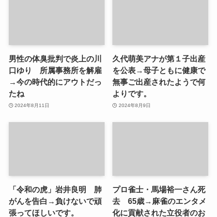
男性の体臭批判で炎上の川
久代萌美アナが第１子出産
口ゆり 所属事務所を解雇
を公表→母子ともに健康で
→今の時代的にアウトだっ
無事ご出産されたようで何
たね
よりです。
2024年8月11日
2024年8月9日
「令和の虎」岩井良明 肺
プロ雀士・馬場裕一さん死
がんを告白→負けないで頑
去 65歳→麻雀のエンタメ
張ってほしいです。
化に貢献された立役者のお