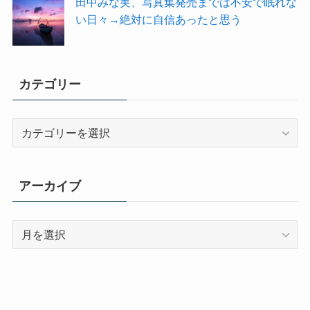
田中みな実、写真集発売までは不安で眠れな
い日々→絶対に自信あったと思う
カテゴリー
カ
テ
ゴ
リ
アーカイブ
ー
ア
ー
カ
イ
ブ