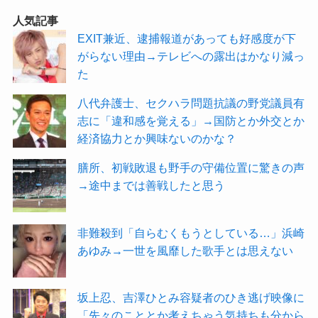
人気記事
EXIT兼近、逮捕報道があっても好感度が下
がらない理由→テレビへの露出はかなり減っ
た
八代弁護士、セクハラ問題抗議の野党議員有
志に「違和感を覚える」→国防とか外交とか
経済協力とか興味ないのかな？
膳所、初戦敗退も野手の守備位置に驚きの声
→途中までは善戦したと思う
非難殺到「自らむくもうとしている…」浜崎
あゆみ→一世を風靡した歌手とは思えない
坂上忍、吉澤ひとみ容疑者のひき逃げ映像に
「先々のこととか考えちゃう気持ちも分から