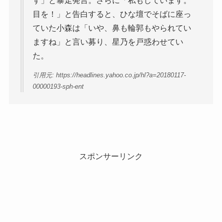
す」と暴走発言。さらに「私もしています。
目を！」と告白すると、ひな壇でそばに座っ
ていた小森は「いや、鼻も輪郭もやられてい
ますね」と言い募り、星乃を戸惑わせてい
た。
引用元: https://headlines.yahoo.co.jp/hl?a=20180117-
00000193-sph-ent
スポンサーリンク