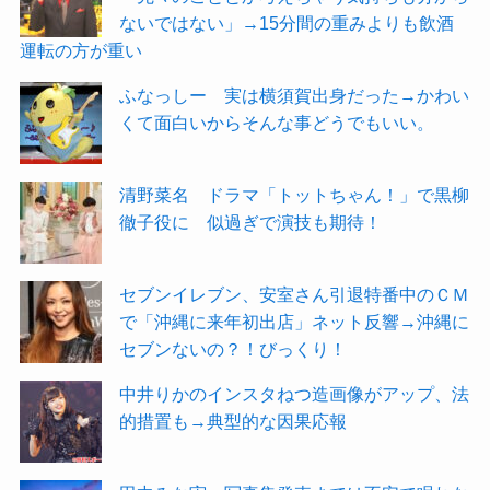
ないではない」→15分間の重みよりも飲酒
運転の方が重い
ふなっしー 実は横須賀出身だった→かわい
くて面白いからそんな事どうでもいい。
清野菜名 ドラマ「トットちゃん！」で黒柳
徹子役に 似過ぎで演技も期待！
セブンイレブン、安室さん引退特番中のＣＭ
で「沖縄に来年初出店」ネット反響→沖縄に
セブンないの？！びっくり！
中井りかのインスタねつ造画像がアップ、法
的措置も→典型的な因果応報