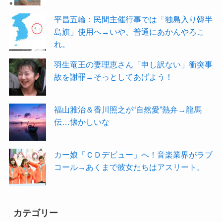
平昌五輪：民間主催行事では「独島入り韓半
島旗」使用へ→いや、普通にあかんやろこ
れ。
羽生竜王の妻理恵さん「申し訳ない」衝突事
故を謝罪→そっとしてあげよう！
福山雅治＆香川照之が“自然愛”熱弁→龍馬
伝…懐かしいな
カー娘「ＣＤデビュー」へ！音楽業界がラブ
コール→あくまで彼女たちはアスリート。
カテゴリー