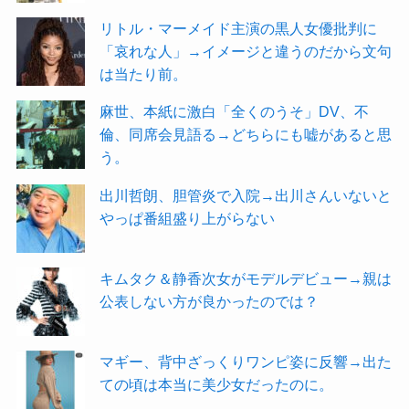
リトル・マーメイド主演の黒人女優批判に
「哀れな人」→イメージと違うのだから文句
は当たり前。
麻世、本紙に激白「全くのうそ」DV、不
倫、同席会見語る→どちらにも嘘があると思
う。
出川哲朗、胆管炎で入院→出川さんいないと
やっぱ番組盛り上がらない
キムタク＆静香次女がモデルデビュー→親は
公表しない方が良かったのでは？
マギー、背中ざっくりワンピ姿に反響→出た
ての頃は本当に美少女だったのに。