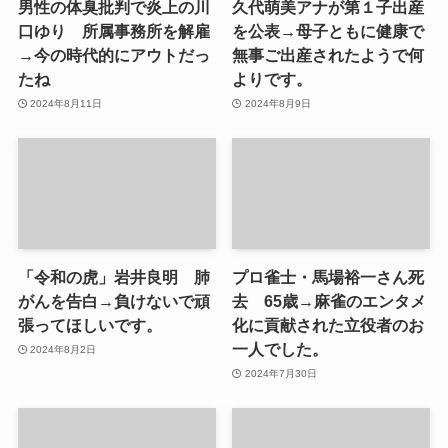
男性の体臭批判で炎上の川
久代萌美アナが第１子出産
口ゆり 所属事務所を解雇
を公表→母子ともに健康で
→今の時代的にアウトだっ
無事ご出産されたようで何
たね
よりです。
2024年8月11日
2024年8月9日
「令和の虎」岩井良明 肺
プロ雀士・馬場裕一さん死
がんを告白→負けないで頑
去 65歳→麻雀のエンタメ
張ってほしいです。
化に貢献された立役者のお
一人でした。
2024年8月2日
2024年7月30日