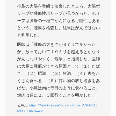
小島の大腸を番組で検査したところ、大腸ポ
リープや腫瘍性ポリープが見つかった。ポリ
ープは腫瘍の一種でがんになる可能性もある
という。腫瘍を検査し、結果はがんではない
と判明した。
医師は「腫瘍の大きさが３ミリで良かった
が、放っておいて１０ミリを超えるとかなり
がんになりやすく、危険」と指摘した。医師
は大腸に腫瘍ができる原因として（１）たば
こ、（２）肥満、（３）飲酒、（４）肉をた
くさん食べる、（５）甘い物の取り過ぎをあ
げた。小島は肉は毎日のように食べること、
焼肉は週に２、３回行くことを明かした。
引用元:
https://headlines.yahoo.co.jp/hl?a=20180405-
00000139-dal-ent