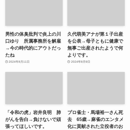
男性の体臭批判で炎上の川
久代萌美アナが第１子出産
口ゆり 所属事務所を解雇
を公表→母子ともに健康で
→今の時代的にアウトだっ
無事ご出産されたようで何
たね
よりです。
2024年8月11日
2024年8月9日
「令和の虎」岩井良明 肺
プロ雀士・馬場裕一さん死
がんを告白→負けないで頑
去 65歳→麻雀のエンタメ
張ってほしいです。
化に貢献された立役者のお