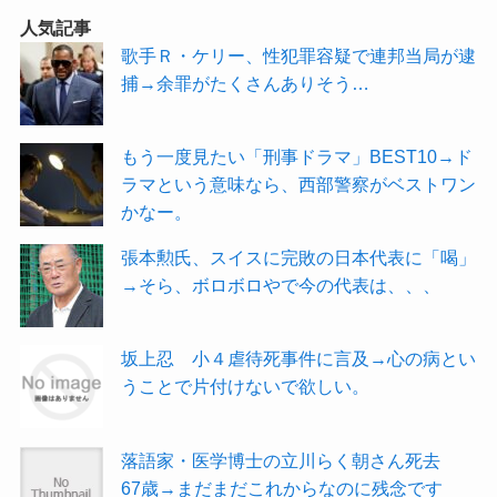
人気記事
歌手Ｒ・ケリー、性犯罪容疑で連邦当局が逮
捕→余罪がたくさんありそう…
もう一度見たい「刑事ドラマ」BEST10→ド
ラマという意味なら、西部警察がベストワン
かなー。
張本勲氏、スイスに完敗の日本代表に「喝」
→そら、ボロボロやで今の代表は、、、
坂上忍 小４虐待死事件に言及→心の病とい
うことで片付けないで欲しい。
落語家・医学博士の立川らく朝さん死去
67歳→まだまだこれからなのに残念です