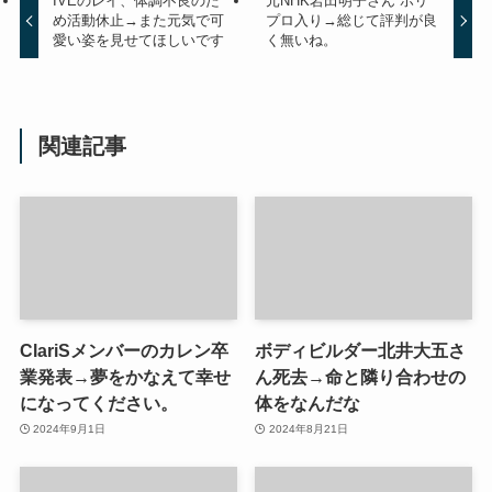
IVEのレイ、体調不良のた
元NHK岩田明子さん ホリ
め活動休止→また元気で可
プロ入り→総じて評判が良
愛い姿を見せてほしいです
く無いね。
関連記事
ClariSメンバーのカレン卒
ボディビルダー北井大五さ
業発表→夢をかなえて幸せ
ん死去→命と隣り合わせの
になってください。
体をなんだな
2024年9月1日
2024年8月21日