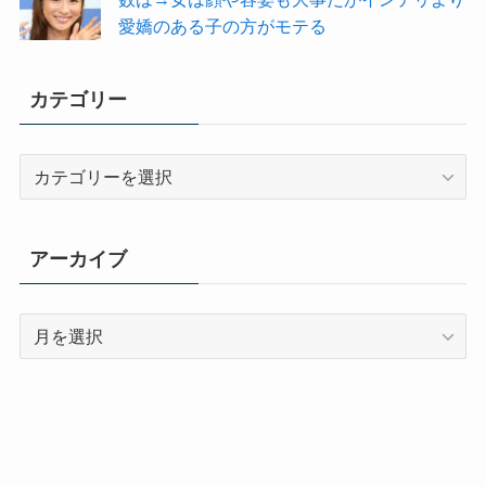
愛嬌のある子の方がモテる
カテゴリー
カ
テ
ゴ
リ
アーカイブ
ー
ア
ー
カ
イ
ブ