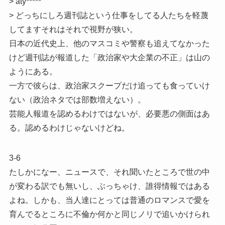
> aty*****
> どっちにしろ週刊誌という仕事をしてる人たちを軽蔑
してますそれはそれで視野が狭い。
日本の近代史上、他のマスコミや警察も追えてなかった
けど週刊誌が報道した「政治家や大企業の不正」は山の
ようにある。
一方で彼らは、政治家スクープだけ追っても食っていけ
ない（政治ネタでは部数増えない）。
芸能人報道を認めるわけではないが、必要悪の側面はあ
る。認めるわけじゃないけどね。
3-6
たしかになー、ニュースで、それ聞いたところで世の中
が変わる訳でも無いし、ぶっちゃけ、誰得情報ではある
よね。しかも、当人達にとっては普通のロマンスで愛を
育んでるところに不倫か何かと同じノリで追いかけられ