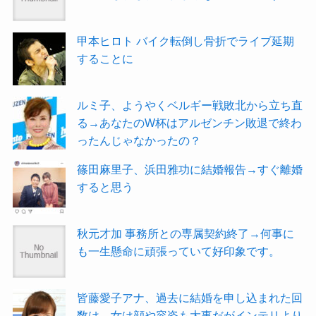
甲本ヒロト バイク転倒し骨折でライブ延期
することに
ルミ子、ようやくベルギー戦敗北から立ち直
る→あなたのW杯はアルゼンチン敗退で終わ
ったんじゃなかったの？
篠田麻里子、浜田雅功に結婚報告→すぐ離婚
すると思う
秋元才加 事務所との専属契約終了→何事に
も一生懸命に頑張っていて好印象です。
皆藤愛子アナ、過去に結婚を申し込まれた回
数は→女は顔や容姿も大事だがインテリより