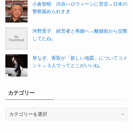
小倉智昭 渋谷ハロウィーンに苦言→日本の
警察舐められすぎ
河野景子 経営者と再婚へ→離婚前から交際
してたね。
草なぎ、香取が「新しい地図」についてコメ
ント→３人でってとこがいいね。
カテゴリー
カ
テ
ゴ