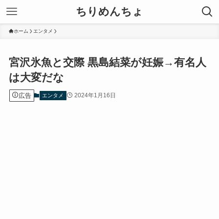
ちりめんちょ
ホーム
エンタメ
宮沢氷魚と交際 黒島結菜が妊娠→有名人
は大変だな
広告
2024年1月16日
エンタメ