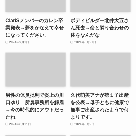
ClariSメンバーのカレン卒
ボディビルダー北井大五さ
業発表→夢をかなえて幸せ
ん死去→命と隣り合わせの
になってください。
体をなんだな
2024年9月1日
2024年8月21日
男性の体臭批判で炎上の川
久代萌美アナが第１子出産
口ゆり 所属事務所を解雇
を公表→母子ともに健康で
→今の時代的にアウトだっ
無事ご出産されたようで何
たね
よりです。
2024年8月11日
2024年8月9日