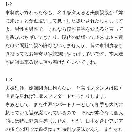
1-2
家制度が終わった今も、名字を変えると夫側親族が「嫁
に来た」とか勘違いして見下した扱いされたりもします
よ。男性も男性で、それなら僕が名字を変えると言って
も親がぶちギレてきたり。現代の結婚って本来は本人達
だけの問題で親の許可もいりませんが、昔の家制度を引
き摺ってるお年寄りや親族はやっぱり多いです。本人達
が納得出来る形に落ち着けたらいいですね。
1-3
夫婦別姓、婚姻関係に拘らない、と言うスタンスは広く
世界を見れば結構スタンダードだったりします。
家族として、また生涯のパートナーとして相手を大切に
想っている旨が綴られているので、それが本心なら個人
的には特に問題を感じません。ただ、日本を含むアジア
の多くの国では婚姻はまだ特別な意味があり、またそれ