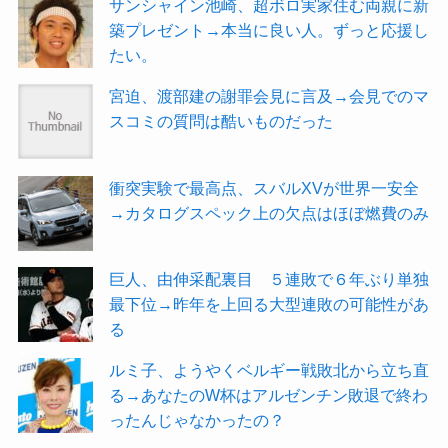
サンシャイン池崎、超ボロ実家住む両親に新
築プレゼント→本当に良い人。ずっと応援し
たい。
宮迫、渡部建の謝罪会見に言及→会見でのマ
スコミの質問は酷いものだった
衝突実験で最高点、スバルXVが世界一安全
→カタログスペック上の欠点はほぼ燃費のみ
巨人、由伸采配裏目 ５連敗で６年ぶり単独
最下位→昨年を上回る大型連敗の可能性があ
る
ルミ子、ようやくベルギー戦敗北から立ち直
る→あなたのW杯はアルゼンチン敗退で終わ
ったんじゃなかったの？