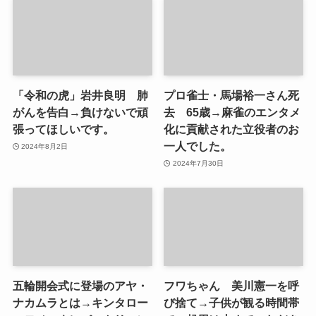
「令和の虎」岩井良明 肺
プロ雀士・馬場裕一さん死
がんを告白→負けないで頑
去 65歳→麻雀のエンタメ
張ってほしいです。
化に貢献された立役者のお
一人でした。
2024年8月2日
2024年7月30日
五輪開会式に登場のアヤ・
フワちゃん 美川憲一を呼
ナカムラとは→キンタロー
び捨て→子供が観る時間帯