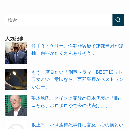
人気記事
歌手Ｒ・ケリー、性犯罪容疑で連邦当局が逮
捕→余罪がたくさんありそう…
もう一度見たい「刑事ドラマ」BEST10→ド
ラマという意味なら、西部警察がベストワン
かなー。
張本勲氏、スイスに完敗の日本代表に「喝」
→そら、ボロボロやで今の代表は、、、
坂上忍 小４虐待死事件に言及→心の病とい