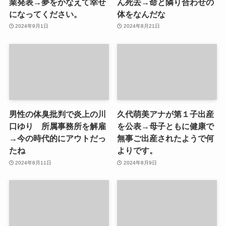
業発表→夢をかなえて幸せ
ん死去→命と隣り合わせの
になってください。
体をなんだな
2024年9月1日
2024年8月21日
男性の体臭批判で炎上の川
久代萌美アナが第１子出産
口ゆり 所属事務所を解雇
を公表→母子ともに健康で
→今の時代的にアウトだっ
無事ご出産されたようで何
たね
よりです。
2024年8月11日
2024年8月9日