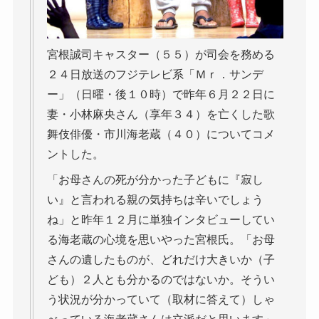
宮根誠司キャスター（５５）が司会を務める
２４日放送のフジテレビ系「Ｍｒ．サンデ
ー」（日曜・後１０時）で昨年６月２２日に
妻・小林麻央さん（享年３４）を亡くした歌
舞伎俳優・市川海老蔵（４０）についてコメ
ントした。
「お母さんの死が分かった子どもに『寂し
い』と言われる親の気持ちは辛いでしょう
ね」と昨年１２月に単独インタビューしてい
る海老蔵の心境を思いやった宮根氏。「お母
さんの遺したものが、どれだけ大きいか（子
ども）２人とも分かるのではないか。そうい
う状況が分かっていて（取材に答えて）しゃ