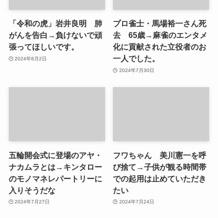
「令和の虎」岩井良明 肺
プロ雀士・馬場裕一さん死
がんを告白→負けないで頑
去 65歳→麻雀のエンタメ
張ってほしいです。
化に貢献された立役者のお
一人でした。
2024年8月2日
2024年7月30日
五輪開会式に登場のアヤ・
フワちゃん 美川憲一を呼
ナカムラとは→キンタロー
び捨て→子供が観る時間帯
のモノマネレパートリーに
での起用は止めていただき
入りそうだな
たい
2024年7月27日
2024年7月24日