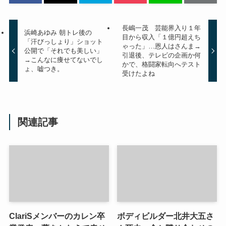
長嶋一茂 芸能界入り１年
浜崎あゆみ 朝トレ後の
目から収入「１億円超えち
「汗びっしょり」ショット
ゃった」…恩人はさんま→
公開で「それでも美しい」
引退後、テレビの企画か何
→こんなに痩せてないでし
かで、格闘家転向へテスト
ょ、嘘つき。
受けたよね
関連記事
ClariSメンバーのカレン卒
ボディビルダー北井大五さ