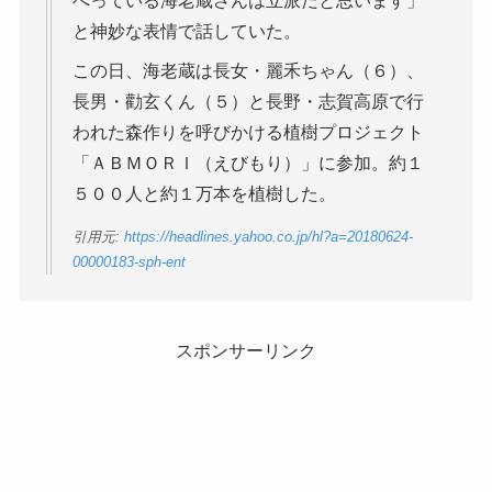
べっている海老蔵さんは立派だと思います」
と神妙な表情で話していた。
この日、海老蔵は長女・麗禾ちゃん（６）、
長男・勸玄くん（５）と長野・志賀高原で行
われた森作りを呼びかける植樹プロジェクト
「ＡＢＭＯＲＩ（えびもり）」に参加。約１
５００人と約１万本を植樹した。
引用元:
https://headlines.yahoo.co.jp/hl?a=20180624-
00000183-sph-ent
スポンサーリンク