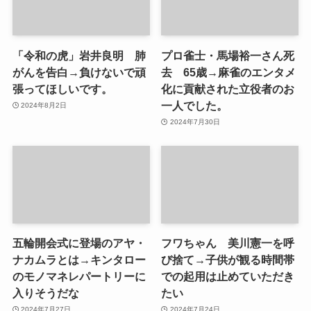
「令和の虎」岩井良明 肺
プロ雀士・馬場裕一さん死
がんを告白→負けないで頑
去 65歳→麻雀のエンタメ
張ってほしいです。
化に貢献された立役者のお
一人でした。
2024年8月2日
2024年7月30日
五輪開会式に登場のアヤ・
フワちゃん 美川憲一を呼
ナカムラとは→キンタロー
び捨て→子供が観る時間帯
のモノマネレパートリーに
での起用は止めていただき
入りそうだな
たい
2024年7月27日
2024年7月24日