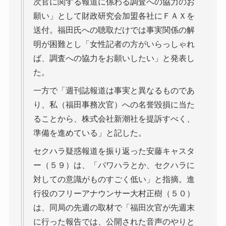
次官に関する報道に係わる調査への協力のお
願い」として財政研究会加盟各社にＦＡＸを
送付。福田氏への聴取だけでは事実関係の解
明が困難とし「女性記者の方がいらっしゃれ
ば、調査への協力をお願いしたい」と発表し
た。
一方で「週刊誌報道は事実と異なるものであ
り、私（福田事務次官）への名誉毀損に当た
ることから、株式会社新潮社を提訴すべく、
準備を進めている」と記した。
セクハラ疑惑報道を振り返った安藤キャスタ
ー（５９）は、「パワハラとか、セクハラに
対しての意識がものすごく低い」と指摘。進
行役のフリーアナウンサー大村正樹（５０）
は、同局の先週の取材で「福田次官が先週末
に行った報告では、公開された音声のやりと