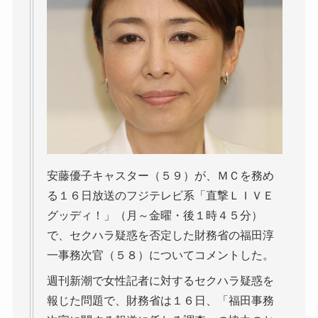
安藤優子キャスター（５９）が、ＭＣを務め
る１６日放送のフジテレビ系「直撃ＬＩＶＥ
グッディ！」（月～金曜・後１時４５分）
で、セクハラ疑惑を否定した財務省の福田淳
一事務次官（５８）についてコメントした。
週刊新潮で女性記者に対するセクハラ疑惑を
報じた問題で、財務省は１６日、「福田事務