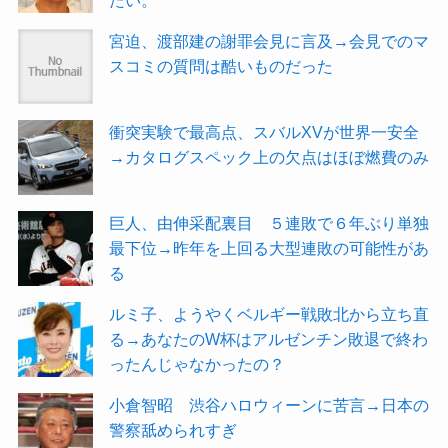
宮迫、渡部建の謝罪会見に言及→会見でのマ
スコミの質問は酷いものだった
衝突実験で最高点、スバルXVが世界一安全
→カタログスペック上の欠点はほぼ燃費のみ
巨人、由伸采配裏目 ５連敗で６年ぶり単独
最下位→昨年を上回る大型連敗の可能性があ
る
ルミ子、ようやくベルギー戦敗北から立ち直
る→あなたのW杯はアルゼンチン敗退で終わ
ったんじゃなかったの？
小倉智昭 渋谷ハロウィーンに苦言→日本の
警察舐められすぎ