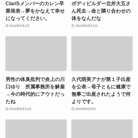
ClariSメンバーのカレン卒
ボディビルダー北井大五さ
業発表→夢をかなえて幸せ
ん死去→命と隣り合わせの
になってください。
体をなんだな
2024年9月1日
2024年8月21日
男性の体臭批判で炎上の川
久代萌美アナが第１子出産
口ゆり 所属事務所を解雇
を公表→母子ともに健康で
→今の時代的にアウトだっ
無事ご出産されたようで何
たね
よりです。
2024年8月11日
2024年8月9日