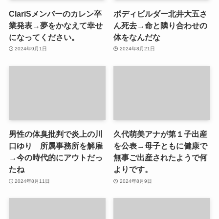
ClariSメンバーのカレン卒
ボディビルダー北井大五さ
業発表→夢をかなえて幸せ
ん死去→命と隣り合わせの
になってください。
体をなんだな
2024年9月1日
2024年8月21日
男性の体臭批判で炎上の川
久代萌美アナが第１子出産
口ゆり 所属事務所を解雇
を公表→母子ともに健康で
→今の時代的にアウトだっ
無事ご出産されたようで何
たね
よりです。
2024年8月11日
2024年8月9日