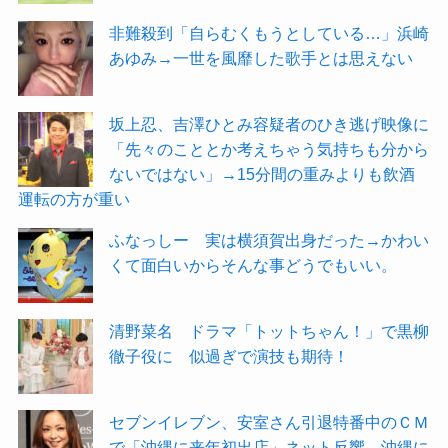
非難殺到「自らむくもうとしている…」浜崎
あゆみ→一世を風靡した歌手とは思えない
坂上忍、吉澤ひとみ容疑者のひき逃げ映像に
「先々のこととか考えちゃう気持ちも分から
ないではない」→15分間の重みよりも飲酒
運転の方が重い
ふなっしー 実は横須賀出身だった→かわい
くて面白いからそんな事どうでもいい。
清野菜名 ドラマ「トットちゃん！」で黒柳
徹子役に 似過ぎで演技も期待！
セブンイレブン、安室さん引退特番中のＣＭ
で「沖縄に来年初出店」ネット反響→沖縄に