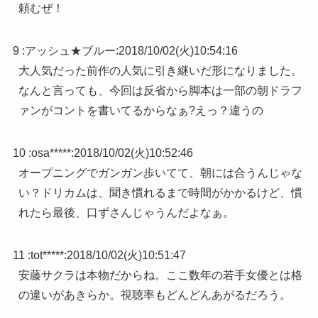
頼むぜ！
9 :
アッシュ★ブルー
:
2018/10/02(火)10:54:16
大人気だった前作の人気に引き継いだ形になりました。
なんと言っても、今回は反省から脚本は一部の朝ドラフ
ァンがコントを書いてるからなぁ?えっ？違うの
10 :
osa*****
:
2018/10/02(火)10:52:46
オープニングでガンガン歩いてて、朝には合うんじゃな
い？ドリカムは、聞き慣れるまで時間がかかるけど、慣
れたら最後、口ずさんじゃうんだよなぁ。
11 :
tot*****
:
2018/10/02(火)10:51:47
安藤サクラは本物だからね。ここ数年の若手女優とは格
の違いがあきらか。視聴率もどんどんあがるだろう。