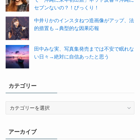
セブンないの？！びっくり！
中井りかのインスタねつ造画像がアップ、法
的措置も→典型的な因果応報
田中みな実、写真集発売までは不安で眠れな
い日々→絶対に自信あったと思う
カテゴリー
カ
テ
ゴ
リ
アーカイブ
ー