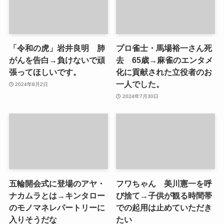
「令和の虎」岩井良明 肺
プロ雀士・馬場裕一さん死
がんを告白→負けないで頑
去 65歳→麻雀のエンタメ
張ってほしいです。
化に貢献された立役者のお
一人でした。
2024年8月2日
2024年7月30日
五輪開会式に登場のアヤ・
フワちゃん 美川憲一を呼
ナカムラとは→キンタロー
び捨て→子供が観る時間帯
のモノマネレパートリーに
での起用は止めていただき
入りそうだな
たい