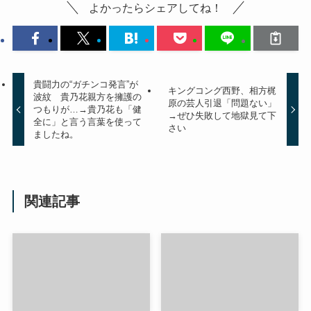
よかったらシェアしてね！
貴闘力の“ガチンコ発言”が
キングコング西野、相方梶
波紋 貴乃花親方を擁護の
原の芸人引退「問題ない」
つもりが…→貴乃花も「健
→ぜひ失敗して地獄見て下
全に」と言う言葉を使って
さい
ましたね。
関連記事