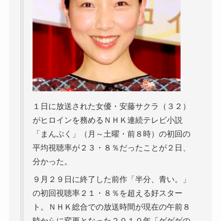
１日に放送された女優・安藤サクラ（３２）
がヒロインを務めるＮＨＫ連続テレビ小説
「まんぷく」（月～土曜・前８時）の初回の
平均視聴率が２３・８％だったことが２日、
分かった。
９月２９日に終了した前作「半分、青い。」
の初回視聴率２１・８％を超える好スター
ト。ＮＨＫ総合での放送時間が現在の午前８
時からに変更となった２０１０年「ゲゲゲの