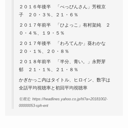
２０１６年後半 「べっぴんさん」芳根京
子 ２０・３％、２１・６％
２０１７年前半 「ひよっこ」有村架純 ２
０・４％、１９・５％
２０１７年後半 「わろてんか」葵わかな
２０・１％、２０・８％
２０１８年前半 「半分、青い。」永野芽
郁 ２１・１％、２１・８％
かぎかっこ内はタイトル、ヒロイン、数字は
全話平均視聴率と初回平均視聴率
引用元: https://headlines.yahoo.co.jp/hl?a=20181002-
00000053-sph-ent