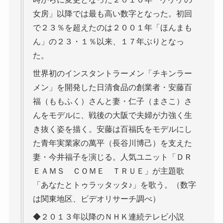
女房」以降では最も高い数字となった。初回
で２３％を超えたのは２００１年「ほんまも
ん」の２３・１％以来、１７年ぶりとなっ
た。
世界初のインスタントラーメン「チキンラー
メン」を開発した日清食品の創業者・安藤百
福（ももふく）さんと妻・仁子（まさこ）さ
んをモデルに、戦後の大阪で夫婦が力強く生
き抜く姿を描く。安藤は百福氏をモデルにし
た青年実業家の萬平（長谷川博己）を支えた
妻・今井福子を演じる。人気ユニット「ＤＲ
ＥＡＭＳ ＣＯＭＥ ＴＲＵＥ」が主題歌
「あなたとトゥラッタッタ♪」を歌う。（数字
は関東地区、ビデオリサーチ調べ）
◆２０１３年以降のＮＨＫ連続テレビ小説