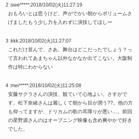
2 :
swe*****
:
2018/10/02(火)11:27:19
おもろいとは思うけど、声がでかい朝からボリュームさ
げましたもう少し力を入れずに演技してほしー
3 :
kkk
:
2018/10/02(火)11:27:07
これだけ並んで、さあ、舞台はどこだったでしょう？っ
て言われてあまちゃん以外なかなか出てこない。大阪制
作は特にわからない
4 :
mei*****
:
2018/10/02(火)11:25:08
安藤サクラさんの演技、観ていて心地よい。さすがで
す。松下奈緒さんは麗しくて朝から目が潤う??。他の方
も仰ってますが、ドリカムの歌の耳障りが悪い…。前回
の星野源さんのはオープニング映像も含め爽やかで好き
でした。