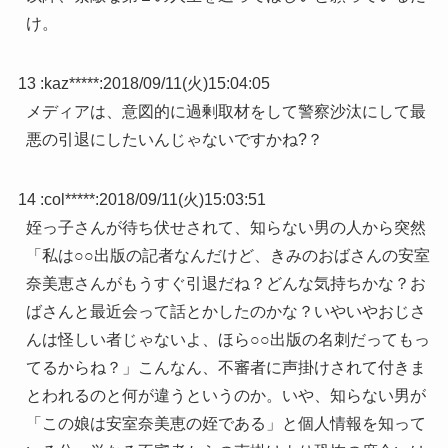
け。
13 :
kaz*****
:
2018/09/11(火)15:04:05
メディアは、意図的に過剰取材をして警察沙汰にして最
悪の引退にしたいんじゃないですかね?？
14 :
col*****
:
2018/09/11(火)15:03:51
姪っ子さんが待ち伏せされて、知らない男の人から突然
「私は○○出版の記者なんだけど、きみのおばさんの安室
奈美恵さんがもうすぐ引退だね？どんな気持ちかな？お
ばさんと最近会って話とかしたのかな？いやいやおじさ
んは怪しい者じゃないよ、ほら○○出版の名刺だってもっ
てるからね？」こんなん、不審者に声掛けされて付きま
とわれるのと何が違うというのか。いや、知らない男が
「この娘は安室奈美恵の姪である」と個人情報を知って