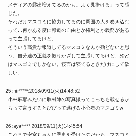
メディアの露出増えてるのかも。よく見掛ける」って感
じた。
それだけマスコミに協力してるのに周囲の人を巻き込む
って…何かある度に報道の自由とか権利とか義務がある
って主張してるけど、
そういう高貴な報道してるマスコミなんか殆どないと思
う。自分達の正義を振りかざして主張してるけど、殆ど
はマスゴミでしかない。寝言は寝てるときだけにして欲
しい。
25 :
hir*****
:
2018/09/11(火)14:48:52
小林麻耶みたいに取材陣の写真撮ってこっちも載せるか
らって言うするとびびって逃げる小心者のマスゴミw
26 :
aya*****
:
2018/09/11(火)14:45:54
これまで安室ちゃんに恩恵を受けたのだから、マスコミ