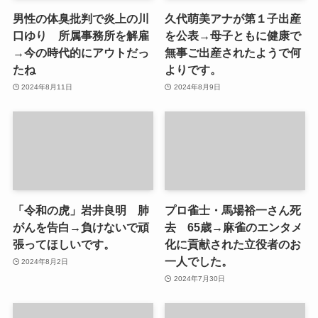
男性の体臭批判で炎上の川
久代萌美アナが第１子出産
口ゆり 所属事務所を解雇
を公表→母子ともに健康で
→今の時代的にアウトだっ
無事ご出産されたようで何
たね
よりです。
2024年8月11日
2024年8月9日
「令和の虎」岩井良明 肺
プロ雀士・馬場裕一さん死
がんを告白→負けないで頑
去 65歳→麻雀のエンタメ
張ってほしいです。
化に貢献された立役者のお
一人でした。
2024年8月2日
2024年7月30日