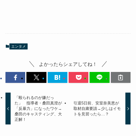
エンタメ
よかったらシェアしてね！
「殴られるのが嫌だっ
た」 指導者・桑田真澄が
引退5日前、安室奈美恵が
「反暴力」になったワケ→
取材自粛要請→少しはイモ
桑田のキャスティング、大
トを見習ったら…？
正解！