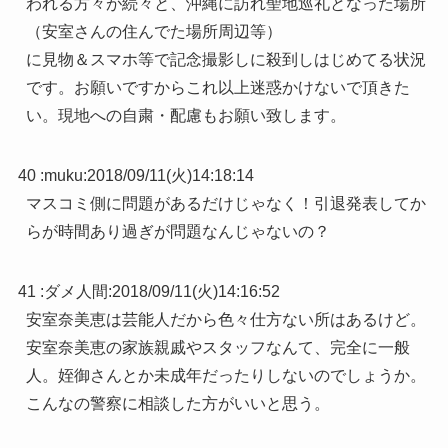
われる方々が続々と、沖縄に訪れ聖地巡礼となった場所
（安室さんの住んでた場所周辺等）
に見物＆スマホ等で記念撮影しに殺到しはじめてる状況
です。お願いですからこれ以上迷惑かけないで頂きた
い。現地への自粛・配慮もお願い致します。
40 :
muku
:
2018/09/11(火)14:18:14
マスコミ側に問題があるだけじゃなく！引退発表してか
らが時間あり過ぎが問題なんじゃないの？
41 :
ダメ人間
:
2018/09/11(火)14:16:52
安室奈美恵は芸能人だから色々仕方ない所はあるけど。
安室奈美恵の家族親戚やスタッフなんて、完全に一般
人。姪御さんとか未成年だったりしないのでしょうか。
こんなの警察に相談した方がいいと思う。