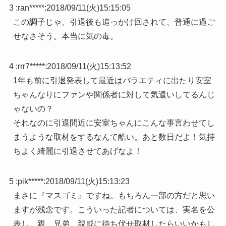
3 :
ran*****
:
2018/09/11(火)15:15:05
この調子じゃ、引退後も追っかけ回されて、普通に過ご
せなさそう。本当に気の毒。
4 :
rrr7*****
:
2018/09/11(火)15:13:52
1年も前に引退発表して最近はバラエティに出たり安室
ちゃんなりにファンや関係者に対して気遣いしてるんじ
ゃないの？
それなのに引退間近に安室ちゃんにこんな事言わせてし
まうような取材をするなんて酷い。あと数日だよ！気持
ちよく綺麗に引退させてあげなよ！
5 :
pik*****
:
2018/09/11(火)15:13:23
まさに『マスゴミ』ですね。もちろん一部の方だと思い
ますが残念です。こういった記者については、実名を公
表し、親、兄弟、親戚に待ち伏せ取材したらいいかもし