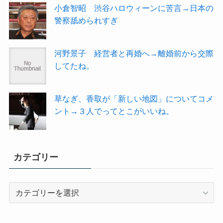
小倉智昭 渋谷ハロウィーンに苦言→日本の
警察舐められすぎ
河野景子 経営者と再婚へ→離婚前から交際
してたね。
草なぎ、香取が「新しい地図」についてコメ
ント→３人でってとこがいいね。
カテゴリー
カ
テ
ゴ