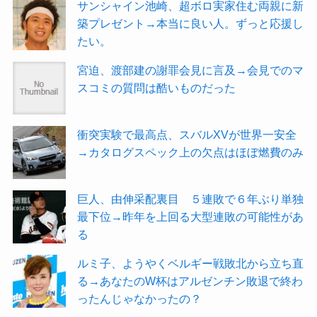
サンシャイン池崎、超ボロ実家住む両親に新
築プレゼント→本当に良い人。ずっと応援し
たい。
宮迫、渡部建の謝罪会見に言及→会見でのマ
スコミの質問は酷いものだった
衝突実験で最高点、スバルXVが世界一安全
→カタログスペック上の欠点はほぼ燃費のみ
巨人、由伸采配裏目 ５連敗で６年ぶり単独
最下位→昨年を上回る大型連敗の可能性があ
る
ルミ子、ようやくベルギー戦敗北から立ち直
る→あなたのW杯はアルゼンチン敗退で終わ
ったんじゃなかったの？