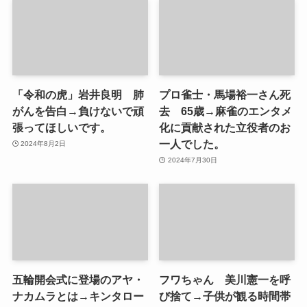
「令和の虎」岩井良明 肺
プロ雀士・馬場裕一さん死
がんを告白→負けないで頑
去 65歳→麻雀のエンタメ
張ってほしいです。
化に貢献された立役者のお
一人でした。
2024年8月2日
2024年7月30日
五輪開会式に登場のアヤ・
フワちゃん 美川憲一を呼
ナカムラとは→キンタロー
び捨て→子供が観る時間帯