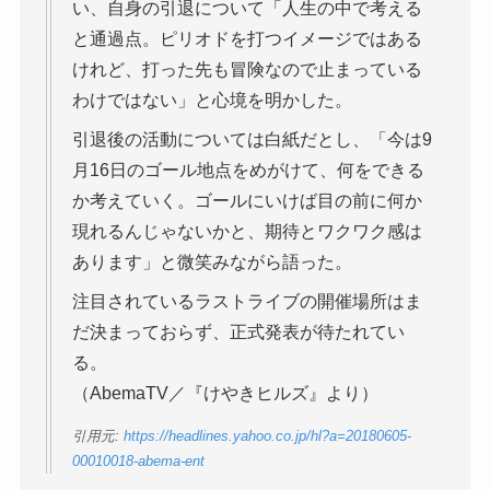
い、自身の引退について「人生の中で考える
と通過点。ピリオドを打つイメージではある
けれど、打った先も冒険なので止まっている
わけではない」と心境を明かした。
引退後の活動については白紙だとし、「今は9
月16日のゴール地点をめがけて、何をできる
か考えていく。ゴールにいけば目の前に何か
現れるんじゃないかと、期待とワクワク感は
あります」と微笑みながら語った。
注目されているラストライブの開催場所はま
だ決まっておらず、正式発表が待たれてい
る。
（AbemaTV／『けやきヒルズ』より）
引用元:
https://headlines.yahoo.co.jp/hl?a=20180605-
00010018-abema-ent