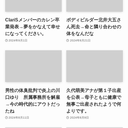
ClariSメンバーのカレン卒
ボディビルダー北井大五さ
業発表→夢をかなえて幸せ
ん死去→命と隣り合わせの
になってください。
体をなんだな
2024年9月1日
2024年8月21日
男性の体臭批判で炎上の川
久代萌美アナが第１子出産
口ゆり 所属事務所を解雇
を公表→母子ともに健康で
→今の時代的にアウトだっ
無事ご出産されたようで何
たね
よりです。
2024年8月11日
2024年8月9日