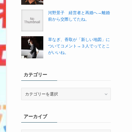
河野景子 経営者と再婚へ→離婚
前から交際してたね。
草なぎ、香取が「新しい地図」に
ついてコメント→３人でってとこ
がいいね。
カテゴリー
カ
テ
ゴ
リ
アーカイブ
ー