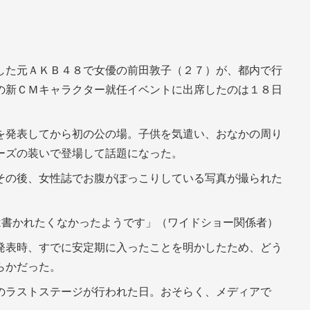
した元ＡＫＢ４８で女優の前田敦子（２７）が、都内で行
の新ＣＭキャラクター就任イベントに出席したのは１８日
を発表してから初の公の場。子供を気遣い、おなかの周り
ーズの装いで登場して話題になった。
その後、女性誌でお腹がぽっこりしている写真が撮られた
は書かれたくなかったようです」（ワイドショー関係者）
発表時、すでに安定期に入ったことを明かしたため、どう
らかだった。
のラストステージが行われた日。おそらく、メディアで