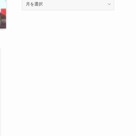
ア
ー
カ
イ
ブ