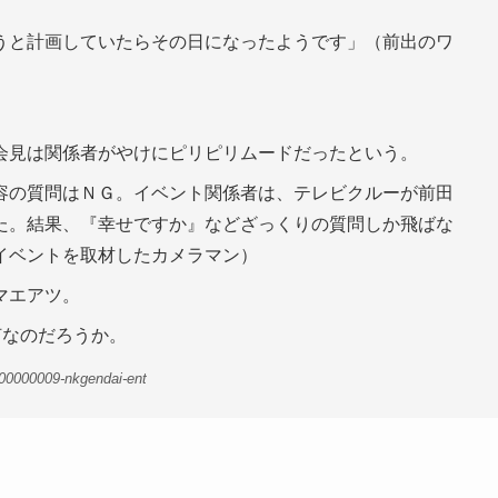
うと計画していたらその日になったようです」（前出のワ
会見は関係者がやけにピリピリムードだったという。
容の質問はＮＧ。イベント関係者は、テレビクルーが前田
た。結果、『幸せですか』などざっくりの質問しか飛ばな
イベントを取材したカメラマン）
マエアツ。
何なのだろうか。
00000009-nkgendai-ent