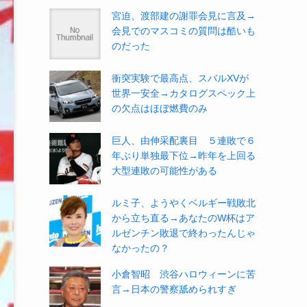
宮迫、渡部建の謝罪会見に言及→
会見でのマスコミの質問は酷いも
のだった
衝突実験で最高点、スバルXVが
世界一安全→カタログスペック上
の欠点はほぼ燃費のみ
巨人、由伸采配裏目 ５連敗で６
年ぶり単独最下位→昨年を上回る
大型連敗の可能性がある
ルミ子、ようやくベルギー戦敗北
から立ち直る→あなたのW杯はア
ルゼンチン敗退で終わったんじゃ
なかったの？
小倉智昭 渋谷ハロウィーンに苦
言→日本の警察舐められすぎ