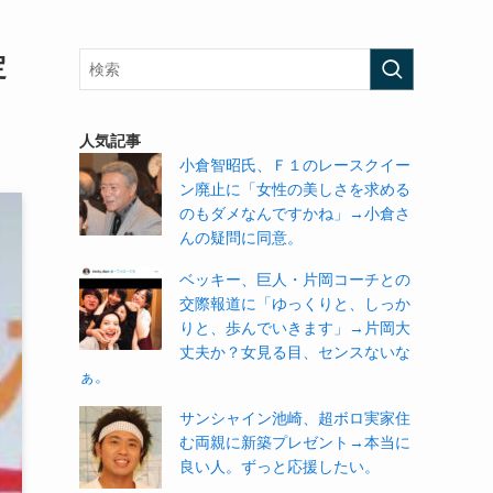
定
人気記事
小倉智昭氏、Ｆ１のレースクイー
ン廃止に「女性の美しさを求める
のもダメなんですかね」→小倉さ
んの疑問に同意。
ベッキー、巨人・片岡コーチとの
交際報道に「ゆっくりと、しっか
りと、歩んでいきます」→片岡大
丈夫か？女見る目、センスないな
ぁ。
サンシャイン池崎、超ボロ実家住
む両親に新築プレゼント→本当に
良い人。ずっと応援したい。