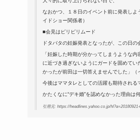
大々的に取り上げられない日で、
なおかつ、１８日のイベント前に発表しよ
イドショー関係者）
■会見はピリピリムード
ドタバタの妊娠発表となったが、この日の
「妊娠した時期が分かってしまうような内
に近づき過ぎないようにガードを固めてい
かったが前田は一切答えませんでした」（
今後はママタレとしての活躍も期待される
かたくなに“デキ婚”を認めなかった理由は
引用元: https://headlines.yahoo.co.jp/hl?a=20180921-