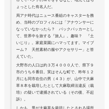
ょっとした有名人だ。
局アナ時代はニュース番組のキャスターを務
め、当時のプロフィルには「アナウンサーに
なっていなかったら？ バックパッカーとし
て、世界中を旅する『旅人』。趣味？ 『土
いじり』。家庭菜園にハマってます。マイブ
ーム？ 天然素材の服やアクセサリー」と答
えていた。
大野市の人口は約３万４０００人で、県下９
市のうち６番目。実はそんな町で、昨年１２
月にも同市在住の男（４３）が、山中で大麻
草８本を栽培したとして大麻取締法違反（栽
培）の疑いで逮捕されている（その後、不起
訴）。
しかも、男が大麻草を栽培したとされる場所