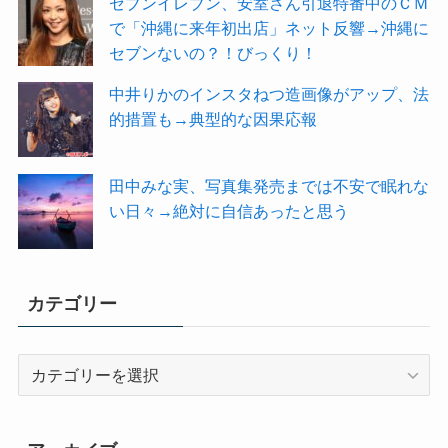
セブンイレブン、安室さん引退特番中のＣＭ
で「沖縄に来年初出店」ネット反響→沖縄に
セブンないの？！びっくり！
中井りかのインスタねつ造画像がアップ、法
的措置も→典型的な因果応報
田中みな実、写真集発売までは不安で眠れな
い日々→絶対に自信あったと思う
カテゴリー
カ
テ
ゴ
リ