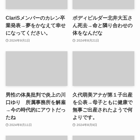
ClariSメンバーのカレン卒
ボディビルダー北井大五さ
業発表→夢をかなえて幸せ
ん死去→命と隣り合わせの
になってください。
体をなんだな
2024年9月1日
2024年8月21日
男性の体臭批判で炎上の川
久代萌美アナが第１子出産
口ゆり 所属事務所を解雇
を公表→母子ともに健康で
→今の時代的にアウトだっ
無事ご出産されたようで何
たね
よりです。
2024年8月11日
2024年8月9日