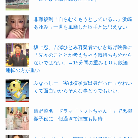
非難殺到「自らむくもうとしている…」浜崎
あゆみ→一世を風靡した歌手とは思えない
坂上忍、吉澤ひとみ容疑者のひき逃げ映像に
「先々のこととか考えちゃう気持ちも分から
ないではない」→15分間の重みよりも飲酒
運転の方が重い
ふなっしー 実は横須賀出身だった→かわい
くて面白いからそんな事どうでもいい。
清野菜名 ドラマ「トットちゃん！」で黒柳
徹子役に 似過ぎで演技も期待！