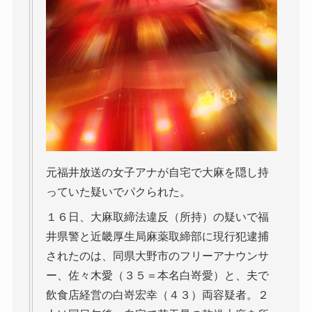
元福井放送の女子アナが自宅で大麻を隠し持
っていた疑いでパクられた。
１６日、大麻取締法違反（所持）の疑いで福
井県警と近畿厚生局麻薬取締部に現行犯逮捕
されたのは、同県大野市のフリーアナウンサ
ー、佐々木愛（３５＝本名白嵜愛）と、夫で
飲食店経営の白嵜宏幸（４３）両容疑者。２