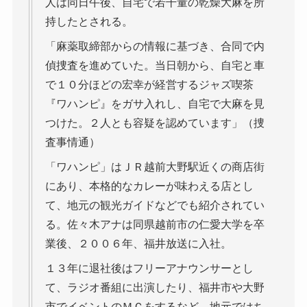
人は同日午後、自宅で若干量の乾燥大麻を所
持したとされる。
「麻薬取締部からの情報に基づき、合同で内
偵捜査を進めていた。当日朝から、自宅と車
で１０分ほどの宏幸が経営するジャズ喫茶
『ワハンピ』をガサ入れし、自宅で大麻を見
つけた。２人とも容疑を認めています」（捜
査事情通）
「ワハンピ」はＪＲ越前大野駅近くの商店街
にあり、本格的なカレーが味わえる店とし
て、地元の観光ガイドなどでも紹介されてい
る。佐々木アナは同県越前市の仁愛大学を卒
業後、２００６年、福井放送に入社。
１３年に退社後はフリーアナウンサーとし
て、ラジオ番組に出演したり、福井市や大野
市でイベントのＭＣをするなど、地元ではち