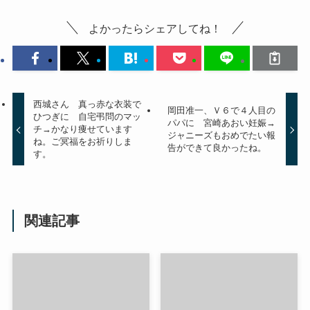
よかったらシェアしてね！
西城さん 真っ赤な衣装で
岡田准一、Ｖ６で４人目の
ひつぎに 自宅弔問のマッ
パパに 宮崎あおい妊娠→
チ→かなり痩せています
ジャニーズもおめでたい報
ね。ご冥福をお祈りしま
告ができて良かったね。
す。
関連記事