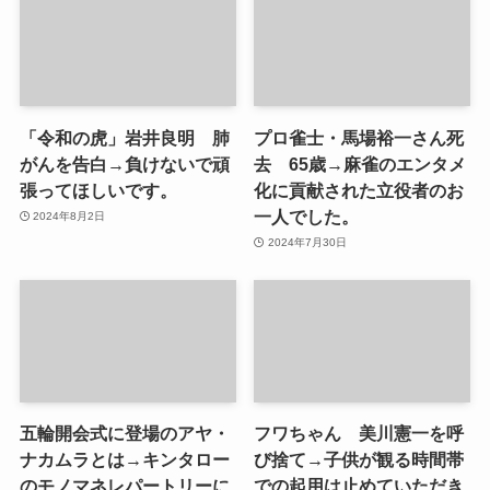
「令和の虎」岩井良明 肺
プロ雀士・馬場裕一さん死
がんを告白→負けないで頑
去 65歳→麻雀のエンタメ
張ってほしいです。
化に貢献された立役者のお
一人でした。
2024年8月2日
2024年7月30日
五輪開会式に登場のアヤ・
フワちゃん 美川憲一を呼
ナカムラとは→キンタロー
び捨て→子供が観る時間帯
のモノマネレパートリーに
での起用は止めていただき