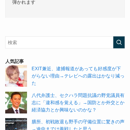
弾かれます
人気記事
EXIT兼近、逮捕報道があっても好感度が下
がらない理由→テレビへの露出はかなり減っ
た
八代弁護士、セクハラ問題抗議の野党議員有
志に「違和感を覚える」→国防とか外交とか
経済協力とか興味ないのかな？
膳所、初戦敗退も野手の守備位置に驚きの声
→途中までは善戦したと思う