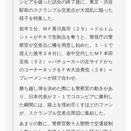
ンビアを破った試合の終了後に、東京・渋谷
駅前のスクランブル交差点が大混乱に陥った
様子を特集した。
前半５分、ＭＦ香川真司（２９）＝ドルトム
ント＝がＰＫで先制点を奪うと、警視庁の警
察官が交差点に柵を用意し始めた。１－１で
迎えた後半２８分に、途中交代したＭＦ本田
圭佑（３２）＝パチューカ＝の左サイドから
のコーナーキックをＦＷ大迫勇也（２８）＝
ブレーメン＝が頭で合わせ、
勝ち越し弾を決めた際にも警察官の動きがあ
り、日本代表が２－１でコロンビアに勝利し
た瞬間には、路上を埋め尽くすほどのファン
が、スクランブル交差点周辺に集結した。
あまりの数に、警察官数十人態勢で交通規制