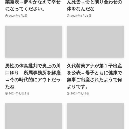
業発表→夢をかなえて幸せ
ん死去→命と隣り合わせの
になってください。
体をなんだな
2024年9月1日
2024年8月21日
男性の体臭批判で炎上の川
久代萌美アナが第１子出産
口ゆり 所属事務所を解雇
を公表→母子ともに健康で
→今の時代的にアウトだっ
無事ご出産されたようで何
たね
よりです。
2024年8月11日
2024年8月9日