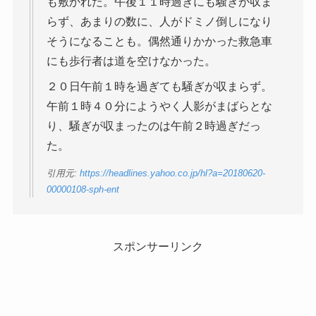
も敷かれた。午後１１時過ぎにも騒ぎが収ま
らず、あまりの数に、人がドミノ倒しになり
そうになることも。偶然通りかかった救急車
にも歩行者は道を空けなかった。
２０日午前１時を過ぎても騒ぎが収まらず。
午前１時４０分にようやく人影がまばらとな
り、騒ぎが収まったのは午前２時過ぎだっ
た。
引用元:
https://headlines.yahoo.co.jp/hl?a=20180620-
00000108-sph-ent
スポンサーリンク