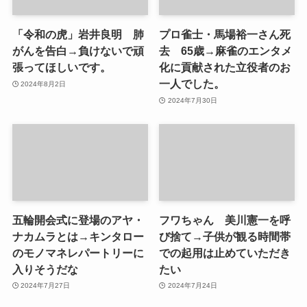
「令和の虎」岩井良明 肺
プロ雀士・馬場裕一さん死
がんを告白→負けないで頑
去 65歳→麻雀のエンタメ
張ってほしいです。
化に貢献された立役者のお
一人でした。
2024年8月2日
2024年7月30日
五輪開会式に登場のアヤ・
フワちゃん 美川憲一を呼
ナカムラとは→キンタロー
び捨て→子供が観る時間帯
のモノマネレパートリーに
での起用は止めていただき
入りそうだな
たい
2024年7月27日
2024年7月24日