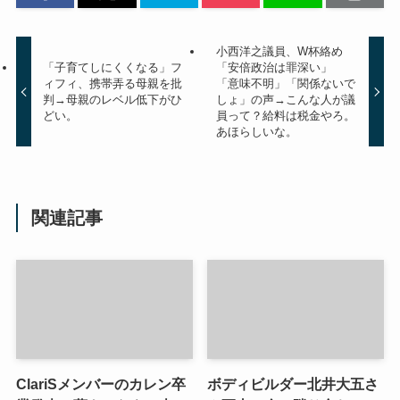
小西洋之議員、W杯絡め
「子育てしにくくなる」フ
「安倍政治は罪深い」
ィフィ、携帯弄る母親を批
「意味不明」「関係ないで
判→母親のレベル低下がひ
しょ」の声→こんな人が議
どい。
員って？給料は税金やろ。
あほらしいな。
関連記事
ClariSメンバーのカレン卒
ボディビルダー北井大五さ