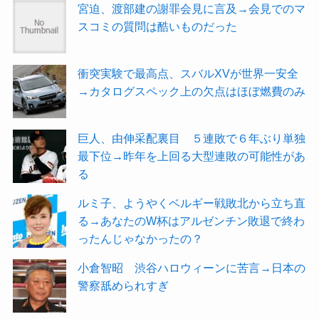
宮迫、渡部建の謝罪会見に言及→会見でのマ
スコミの質問は酷いものだった
衝突実験で最高点、スバルXVが世界一安全
→カタログスペック上の欠点はほぼ燃費のみ
巨人、由伸采配裏目 ５連敗で６年ぶり単独
最下位→昨年を上回る大型連敗の可能性があ
る
ルミ子、ようやくベルギー戦敗北から立ち直
る→あなたのW杯はアルゼンチン敗退で終わ
ったんじゃなかったの？
小倉智昭 渋谷ハロウィーンに苦言→日本の
警察舐められすぎ