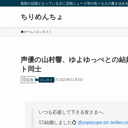
最新の話題となっている主に芸能ニュース等の色々な人の書き込み
ちりめんちょ
ホーム
エンタメ
声優の山村響、ゆよゆっぺとの結
ト同士
広告
2023年11月3日
エンタメ
いつも応援して下さる皆さまへ。
👰‍♀️結婚しました💍
@yupeyupe
pic.twitter