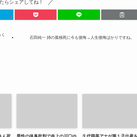
たらシェアしてね！
っく
石田純一 姉の孤独死に今も後悔→人生後悔ばかりですね。
さん死
男性の体臭批判で炎上の川口ゆ
久代萌美アナが第１子出産