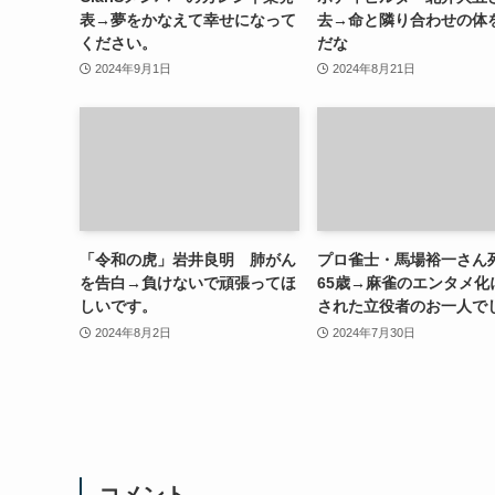
表→夢をかなえて幸せになって
去→命と隣り合わせの体
ください。
だな
2024年9月1日
2024年8月21日
「令和の虎」岩井良明 肺がん
プロ雀士・馬場裕一さ
を告白→負けないで頑張ってほ
65歳→麻雀のエンタメ化
しいです。
された立役者のお一人で
2024年8月2日
2024年7月30日