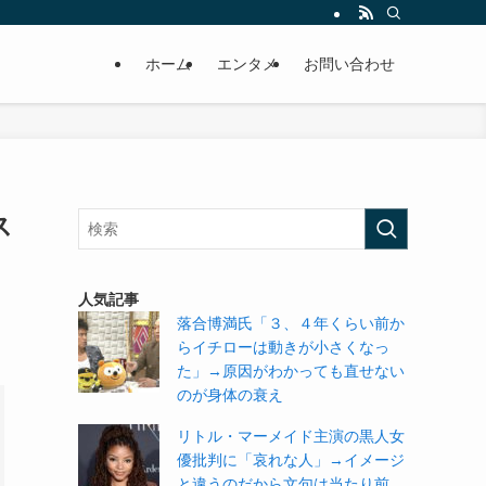
ホーム
エンタメ
お問い合わせ
ス
人気記事
落合博満氏「３、４年くらい前か
らイチローは動きが小さくなっ
た」→原因がわかっても直せない
のが身体の衰え
リトル・マーメイド主演の黒人女
優批判に「哀れな人」→イメージ
と違うのだから文句は当たり前。