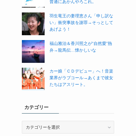
普通にあかんやろこれ。
羽生竜王の妻理恵さん「申し訳な
い」衝突事故を謝罪→そっとして
あげよう！
福山雅治＆香川照之が“自然愛”熱
弁→龍馬伝…懐かしいな
カー娘「ＣＤデビュー」へ！音楽
業界がラブコール→あくまで彼女
たちはアスリート。
カテゴリー
カ
テ