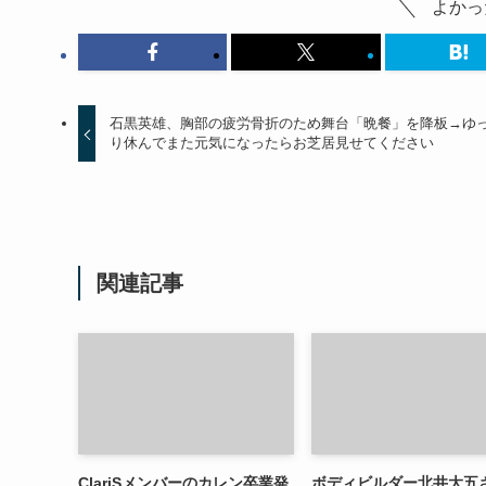
よかっ
石黒英雄、胸部の疲労骨折のため舞台「晩餐」を降板→ゆ
り休んでまた元気になったらお芝居見せてください
関連記事
ClariSメンバーのカレン卒業発
ボディビルダー北井大五