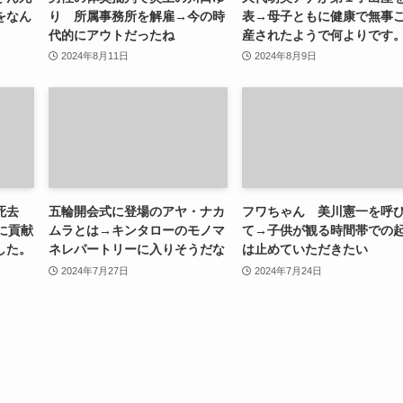
をなん
り 所属事務所を解雇→今の時
表→母子ともに健康で無事
代的にアウトだったね
産されたようで何よりです
2024年8月11日
2024年8月9日
ん死去
五輪開会式に登場のアヤ・ナカ
フワちゃん 美川憲一を呼
に貢献
ムラとは→キンタローのモノマ
て→子供が観る時間帯での
した。
ネレパートリーに入りそうだな
は止めていただきたい
2024年7月27日
2024年7月24日