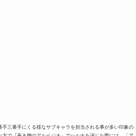
番手三番手にくる様なサブキャラを担当される事が多い印象の
お方で『蒼き鋼のアルペジオ』でハルナを演じた際には、「ア