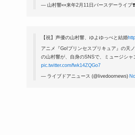
— 山村響🍬来年2月11日バースデーライブ❣️🎙️ (
【祝】声優の山村響、ゆよゆっぺと結婚
htt
アニメ『Go!プリンセスプリキュア』の天
の山村響が、自身のSNSで、ミュージシ
pic.twitter.com/fwk14ZQGo7
— ライブドアニュース (@livedoornews)
No