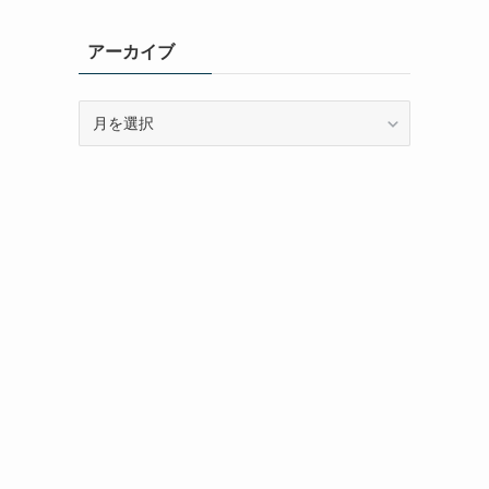
ゴ
リ
アーカイブ
ー
ア
ー
カ
イ
ブ