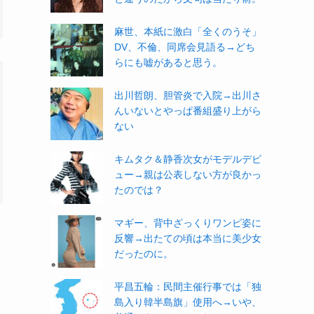
麻世、本紙に激白「全くのうそ」
DV、不倫、同席会見語る→どち
らにも嘘があると思う。
出川哲朗、胆管炎で入院→出川さ
んいないとやっぱ番組盛り上がら
ない
キムタク＆静香次女がモデルデビ
ュー→親は公表しない方が良かっ
たのでは？
マギー、背中ざっくりワンピ姿に
反響→出たての頃は本当に美少女
だったのに。
平昌五輪：民間主催行事では「独
島入り韓半島旗」使用へ→いや、