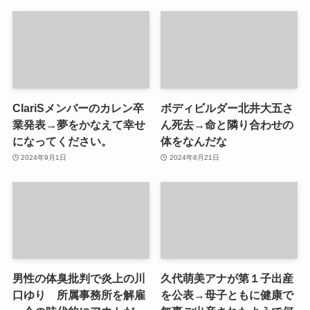
ClariSメンバーのカレン卒
ボディビルダー北井大五さ
業発表→夢をかなえて幸せ
ん死去→命と隣り合わせの
になってください。
体をなんだな
2024年9月1日
2024年8月21日
男性の体臭批判で炎上の川
久代萌美アナが第１子出産
口ゆり 所属事務所を解雇
を公表→母子ともに健康で