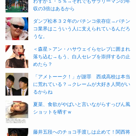
わずか１・５％→それでもサラリーマンの年
収の3倍はあるから
ダンプ松本３２年のパチンコ依存症→パチン
コ業界はこういう人に支えられているんだろ
うな。
＜森星＞アン・ハサウェイらセレブに囲まれ
落ち込む→もう、白人セレブを崇拝するの止
めたら？
「アメトーーク！」が謝罪 西成高校は本当
に荒れている？→クレームが大好き人間がい
るからね
夏菜、食欲がやばいと言いながらすっぴん風
ショットを晒すｗ
藤井五段へのチョコ手渡しは止めて！関西将