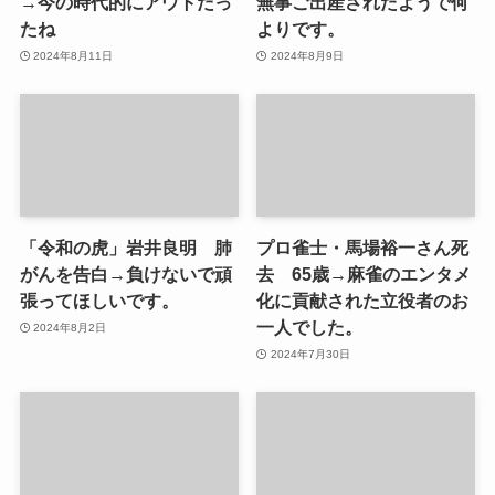
→今の時代的にアウトだっ
無事ご出産されたようで何
たね
よりです。
2024年8月11日
2024年8月9日
「令和の虎」岩井良明 肺
プロ雀士・馬場裕一さん死
がんを告白→負けないで頑
去 65歳→麻雀のエンタメ
張ってほしいです。
化に貢献された立役者のお
一人でした。
2024年8月2日
2024年7月30日