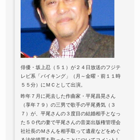
俳優・坂上忍（５１）が２４日放送のフジテ
レビ系「バイキング」（月～金曜・前１１時
５５分）にＭＣとして出演。
昨年７月に死去した作曲家・平尾昌晃さん
（享年７９）の三男で歌手の平尾勇気（３
７）が、平尾さんの３度目の結婚相手となっ
た５０代の妻で平尾さんの音楽出版権管理会
社社長のＭさんを相手取って遺産などをめぐ
る法的措置を取ったことについてコメントし