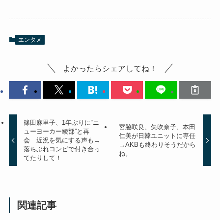
エンタメ
よかったらシェアしてね！
篠田麻里子、1年ぶりに“ニ
宮脇咲良、矢吹奈子、本田
ューヨーカー綾部”と再
仁美が日韓ユニットに専任
会 近況を気にする声も→
→AKBも終わりそうだから
落ちぶれコンビで付き合っ
ね。
てたりして！
関連記事