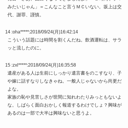
みたいじゃん」＝こんなこと言うＭＣいない。坂上は交
代、謝罪、謹慎。
14 :
oha*****
:
2018/09/24(月)16:42:14
こういう話題には時間を割くんだね。飲酒運転は、サラ
ッと流したのに。
15 :
zxl*****
:
2018/09/24(月)16:35:58
遺産がある人は生前にしっかり遺言書をのこすなり、子
や嫁に話すなりしなきゃね。一般人じゃないから尚更だ
よな。
家族の恥や見苦しさが世間に知れわたりみっともないよ
な。しばらく面白おかしく報道するわけでしょ？興味が
あるのは一部で大半は興味ないと思うよ。