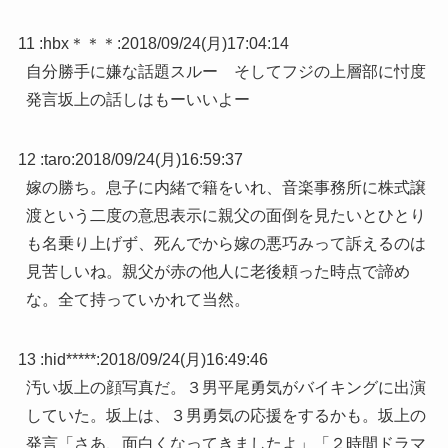
11 :
hbx＊＊＊
:
2018/09/24(月)17:04:14
自分勝手に嫌な話題スルー そしてフジの上層部に忖度
発言坂上の話しはもーいいよー
12 :
taro
:
2018/09/24(月)16:59:37
嫁の勝ち。息子に内緒で籍をいれ、音楽事務所に株式譲
渡という二度の意思表示に親父の面倒を見たいとひとり
も名乗り上げず、死んでから嫁の悪巧みって訴えるのは
見苦しいね。親父が赤の他人に老後頼った時点で諦め
な。全て持っていかれて当然。
13 :
hid*****
:
2018/09/24(月)16:49:46
汚い坂上の顔写真だ。３男平尾勇気がバイキングに出演
していた。坂上は、３男勇気の応援をするかも。坂上の
発言「さあ、面白くなってきましたよ」「２時間ドラマ