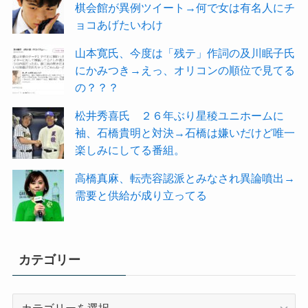
棋会館が異例ツイート→何で女は有名人にチ
ョコあげたいわけ
山本寛氏、今度は「残テ」作詞の及川眠子氏
にかみつき→えっ、オリコンの順位で見てる
の？？？
松井秀喜氏 ２６年ぶり星稜ユニホームに
袖、石橋貴明と対決→石橋は嫌いだけど唯一
楽しみにしてる番組。
高橋真麻、転売容認派とみなされ異論噴出→
需要と供給が成り立ってる
カテゴリー
カ