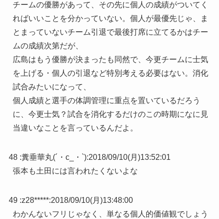
チームの優勝があって、その先に個人の成績がついてく
ればいいことを分かっていない。個人が最優先じゃ、ま
とまっていないチーム引退で最後打席に立てるかはチー
ムの成績次第だが、
広島はもう優勝が決まったも同然で、今更チームに士気
を上げる・個人の引退など特別考える必要はない。消化
試合みたいになって、
個人成績と選手の体調管理に重点を置いているだろう
に、今更士気？試合を消化するだけのこの時期になに見
当違いなことを言っているんだよ。
48 :
糞垂華丸(´・c_・`)
:
2018/09/10(月)13:52:01
張本も土田には言われたくないよな
49 :
z28*****
:
2018/09/10(月)13:48:00
わかんないフリじゃなく、単なる個人的価値観でしょう