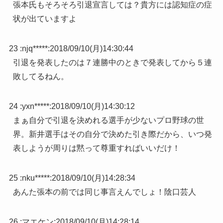
張本氏もそろそろ引退宣言しては？貴方には認知症の症
状が出ていますよ
23 :
njq*****
:
2018/09/10(月)14:30:44
引退を発表したのは７連勝中のときで発表してから５連
敗してるねん。
24 :
yxn*****
:
2018/09/10(月)14:30:12
まぁ自分で引退を決めれる選手が少ないプロ野球の世
界。新井選手はその自分で決めた引き際だから、いつ発
表しようが周りは黙って尊重すればいいだけ！
25 :
nku*****
:
2018/09/10(月)14:28:34
あんた張本の前では同じ事言えんでしょ！陰口芸人
26 :
マエケン
:
2018/09/10(月)14:28:14