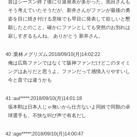
昔はシーズン終了後に引退発表が多かった。黒田さんも
そう考えていたそうだが、新井さんがファンが最後の勇
姿を目に焼き付ける意味でも早目に発表して欲しいと懇
願したとのこと。確かにファンとしても突然のお別れは
寂しすぎるもんね。 ありがとう 新井さん。
40 :
栗林メグリズム
:
2018/09/10(月)14:02:22
俺は広島ファンではなくて阪神ファンだけどこのタイミ
ングはありだと思うよ。ファンだって感情入りやすいし
今と昔では違うかも
41 :
aul*****
:
2018/09/10(月)14:01:18
張本勲は日本人じゃ無いから仕方ないよ同姓で同類の卓
球選手も、不快な叫び声で有名だし
42 :
age*****
:
2018/09/10(月)14:00:47