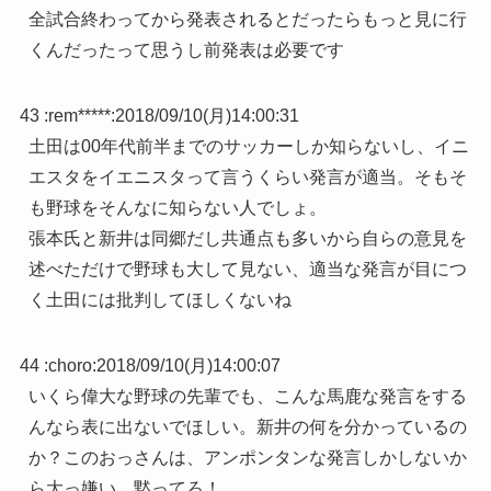
全試合終わってから発表されるとだったらもっと見に行
くんだったって思うし前発表は必要です
43 :
rem*****
:
2018/09/10(月)14:00:31
土田は00年代前半までのサッカーしか知らないし、イニ
エスタをイエニスタって言うくらい発言が適当。そもそ
も野球をそんなに知らない人でしょ。
張本氏と新井は同郷だし共通点も多いから自らの意見を
述べただけで野球も大して見ない、適当な発言が目につ
く土田には批判してほしくないね
44 :
choro
:
2018/09/10(月)14:00:07
いくら偉大な野球の先輩でも、こんな馬鹿な発言をする
んなら表に出ないでほしい。新井の何を分かっているの
か？このおっさんは、アンポンタンな発言しかしないか
ら大っ嫌い。黙ってろ！