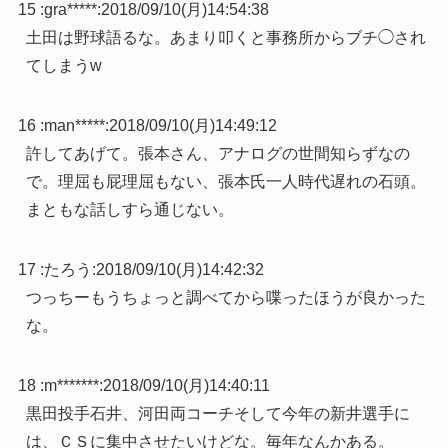
15 :
gra*****
:
2018/09/10(月)14:54:38
土田は野球語るな。あまり叩くと事務所からブチ◯され
てしまうw
16 :
man*****
:
2018/09/10(月)14:49:12
許してあげて。張本さん、アナログの世間知らずなの
で。理屈も屁理屈もない、張本氏一人時代遅れの石頭。
まともな話しすら通じない。
17 :
たろう
:
2018/09/10(月)14:42:32
つっちーもうちょっと調べてから喋ったほうが良かった
な。
18 :
m*******
:
2018/09/10(月)14:40:11
黒田投手石井、河田両コーチそして今年の新井選手に
は、ＣＳに集中させたいけどな。毎年なんかある。