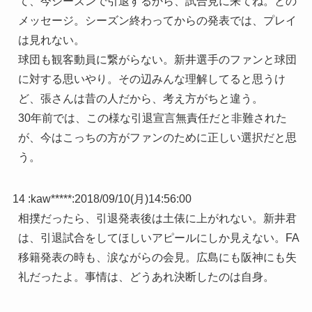
て、今シーズンで引退するから、試合見に来てね。との
メッセージ。シーズン終わってからの発表では、プレイ
は見れない。
球団も観客動員に繋がらない。新井選手のファンと球団
に対する思いやり。その辺みんな理解してると思うけ
ど、張さんは昔の人だから、考え方がちと違う。
30年前では、この様な引退宣言無責任だと非難された
が、今はこっちの方がファンのために正しい選択だと思
う。
14 :
kaw*****
:
2018/09/10(月)14:56:00
相撲だったら、引退発表後は土俵に上がれない。新井君
は、引退試合をしてほしいアピールにしか見えない。FA
移籍発表の時も、涙ながらの会見。広島にも阪神にも失
礼だったよ。事情は、どうあれ決断したのは自身。