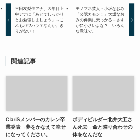
三田友梨佳アナ、３年目上
モノマネ芸人・小坂なおみ
中アナに「あとでしっかり
「公認カモン！」大坂なお
とお勉強しましょう」→こ
みの偉業に乗っかる→さす
れもパワハラ？なんか、き
がに小さいよな？ いろん
りがない！
な意味で。
関連記事
ClariSメンバーのカレン卒
ボディビルダー北井大五さ
業発表→夢をかなえて幸せ
ん死去→命と隣り合わせの
になってください。
体をなんだな