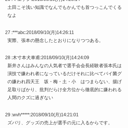
土田こそ浅い知識でなんでもかんでも首つっこんでくる
なよ
27 :
***abc
:
2018/09/10(月)14:26:11
実際、張本の懸念したとおりになりつつある。
28 :
木寸本犬車甫
:
2018/09/10(月)14:24:09
新井さんはみんなの人気者で選手会会長経験者張本氏は
演技で嫌われ者になっているだけそれに比べてバイ菌グ
の嫌われ四天王 坂・梅・土・小 はつまらない、揚げ
足取りばかり、批判だらけ全方位から徹底的に嫌われる
人間のクズに過ぎない
29 :
wvh*****
:
2018/09/10(月)14:21:01
ズバリ、グッズの売上が選手の元に入るからです。