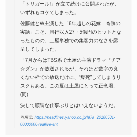
「トリガール!」が立て続けに公開されたが、
いずれもコケてしまった。
佐藤健とW主演した「8年越しの花嫁 奇跡の
実話」こそ、興行収入27・5億円のヒットとな
ったものの、土屋単独での集客力のなさを露
呈してしまった。
「7月からはTBS系で土屋の主演ドラマ『チア
☆ダン』が放送されるが、それほど数字の良
くない枠での放送だけに、“爆死”してしまうリ
スクもある。この夏は土屋にとって正念場」
(同)
決して順調な仕事ぶりとはいえないようだ。
引用元:
https://headlines.yahoo.co.jp/hl?a=20180531-
00000006-reallive-ent