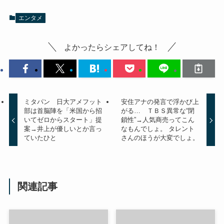
エンタメ
よかったらシェアしてね！
ミタパン 日大アメフット
安住アナの発言で浮かび上
部は首脳陣を「米国から招
がる… ＴＢＳ異常な“閉
いてゼロからスタート」提
鎖性”→人気商売ってこん
案→井上が優しいとか言っ
なもんでしょ。 タレント
ていたひと
さんのほうが大変でしょ。
関連記事