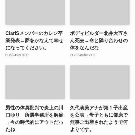
ClariSメンバーのカレン卒
ボディビルダー北井大五さ
業発表→夢をかなえて幸せ
ん死去→命と隣り合わせの
になってください。
体をなんだな
2024年9月1日
2024年8月21日
男性の体臭批判で炎上の川
久代萌美アナが第１子出産
口ゆり 所属事務所を解雇
を公表→母子ともに健康で
→今の時代的にアウトだっ
無事ご出産されたようで何
たね
よりです。