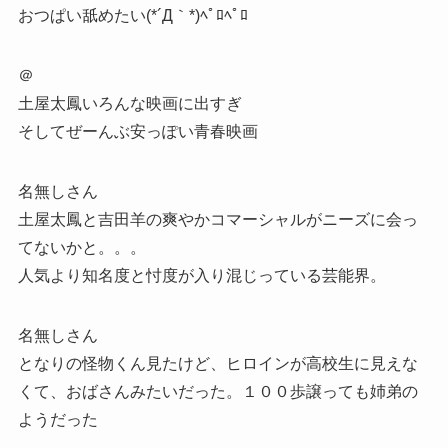
おつぱい舐めたい(*´Д｀*)ﾍﾟﾛﾍﾟﾛ
＠
土屋太鳳いろんな映画に出すぎ
そしてぜーんぶ安っぽい青春映画
名無しさん
土屋太鳳と吉田羊の爽やかコマーシャルがニーズに会っ
てないかと。。。
人気より知名度と忖度が入り混じっている芸能界。
名無しさん
となりの怪物くん見たけど、ヒロインが高校生に見えな
くて、おばさんみたいだった。１００歩譲っても姉弟の
ようだった