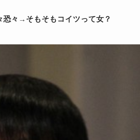
々恐々→そもそもコイツって女？