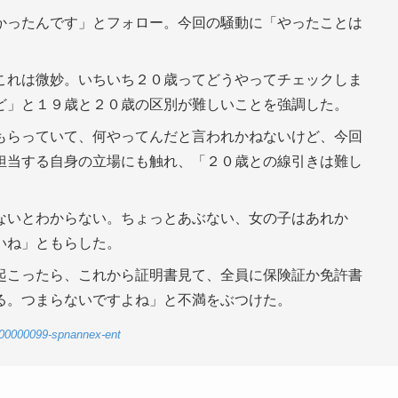
かったんです」とフォロー。今回の騒動に「やったことは
これは微妙。いちいち２０歳ってどうやってチェックしま
ど」と１９歳と２０歳の区別が難しいことを強調した。
もらっていて、何やってんだと言われかねないけど、今回
担当する自身の立場にも触れ、「２０歳との線引きは難し
ないとわからない。ちょっとあぶない、女の子はあれか
いね」ともらした。
起こったら、これから証明書見て、全員に保険証か免許書
る。つまらないですよね」と不満をぶつけた。
0-00000099-spnannex-ent