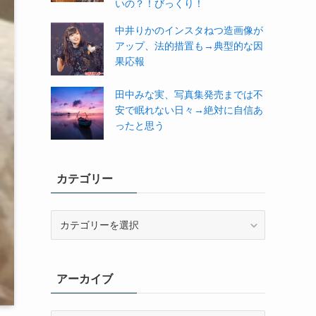
いの？！びっくり！
中井りかのインスタねつ造画像が
アップ、法的措置も→典型的な因
果応報
田中みな実、写真集発売までは不
安で眠れない日々→絶対に自信あ
ったと思う
カテゴリー
カ
テ
ゴ
リ
アーカイブ
ー