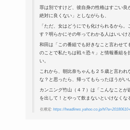
罪は別ですけど、彼自身の性格はすごい良
絶対に良くない」としながらも、
「ただ、女はどうにでも化けられるから。
す？明らかにその年ってわかる人はいいけ
和田は「この番組でも好きなこと言わせて
のことで私たちは戦々恐々」と情報番組を
い。
これから、朝比奈ちゃんも２５歳と言われ
な？と思ったら、帰ってもらったほうがい
カンニング竹山（４７）は「こんなことが
を出して！とやって飲まないといけなくな
引用元:
https://headlines.yahoo.co.jp/hl?a=2018061