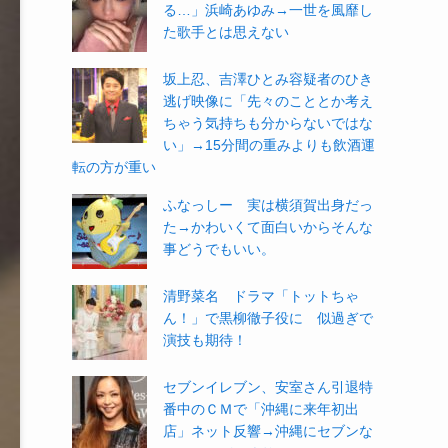
る…」浜崎あゆみ→一世を風靡し
た歌手とは思えない
坂上忍、吉澤ひとみ容疑者のひき
逃げ映像に「先々のこととか考え
ちゃう気持ちも分からないではな
い」→15分間の重みよりも飲酒運
転の方が重い
ふなっしー 実は横須賀出身だっ
た→かわいくて面白いからそんな
事どうでもいい。
清野菜名 ドラマ「トットちゃ
ん！」で黒柳徹子役に 似過ぎで
演技も期待！
セブンイレブン、安室さん引退特
番中のＣＭで「沖縄に来年初出
店」ネット反響→沖縄にセブンな