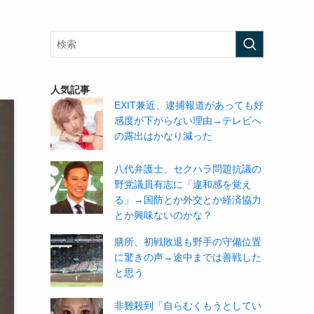
人気記事
EXIT兼近、逮捕報道があっても好
感度が下がらない理由→テレビへ
の露出はかなり減った
八代弁護士、セクハラ問題抗議の
野党議員有志に「違和感を覚え
る」→国防とか外交とか経済協力
とか興味ないのかな？
膳所、初戦敗退も野手の守備位置
に驚きの声→途中までは善戦した
と思う
非難殺到「自らむくもうとしてい