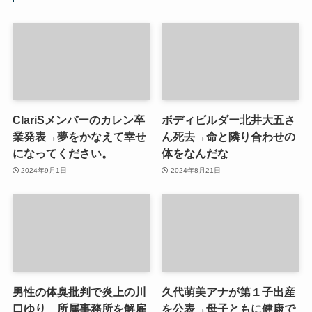
ClariSメンバーのカレン卒
ボディビルダー北井大五さ
業発表→夢をかなえて幸せ
ん死去→命と隣り合わせの
になってください。
体をなんだな
2024年9月1日
2024年8月21日
男性の体臭批判で炎上の川
久代萌美アナが第１子出産
口ゆり 所属事務所を解雇
を公表→母子ともに健康で