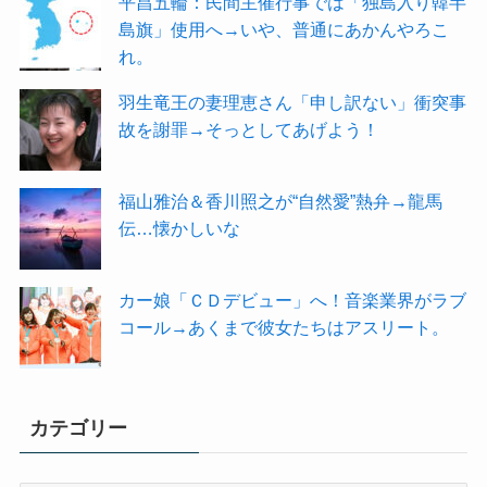
平昌五輪：民間主催行事では「独島入り韓半
島旗」使用へ→いや、普通にあかんやろこ
れ。
羽生竜王の妻理恵さん「申し訳ない」衝突事
故を謝罪→そっとしてあげよう！
福山雅治＆香川照之が“自然愛”熱弁→龍馬
伝…懐かしいな
カー娘「ＣＤデビュー」へ！音楽業界がラブ
コール→あくまで彼女たちはアスリート。
カテゴリー