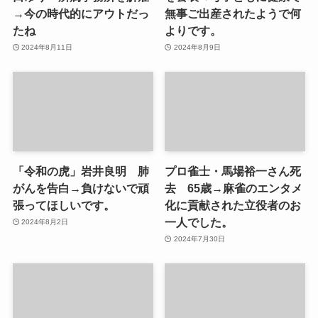
→今の時代的にアウトだっ
無事ご出産されたようで何
たね
よりです。
2024年8月11日
2024年8月9日
「令和の虎」岩井良明 肺
プロ雀士・馬場裕一さん死
がんを告白→負けないで頑
去 65歳→麻雀のエンタメ
張ってほしいです。
化に貢献された立役者のお
一人でした。
2024年8月2日
2024年7月30日