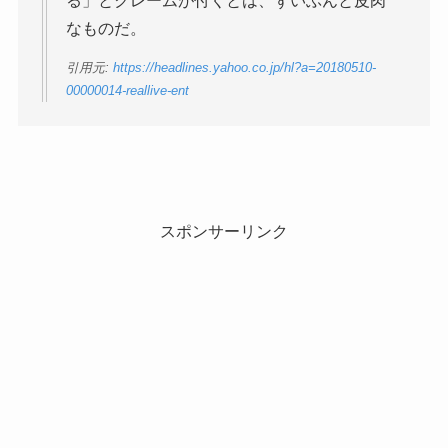
る」とクレームが付くとは、ずいぶんと皮肉
なものだ。
引用元:
https://headlines.yahoo.co.jp/hl?a=20180510-
00000014-reallive-ent
スポンサーリンク