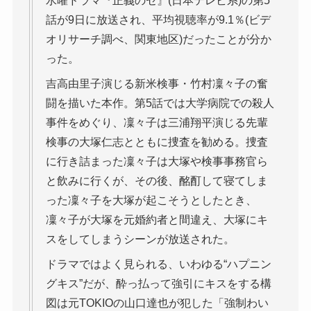
水曜ドラマ『正義のセ』(日本テレビ系)の第5
話が9日に放送され、平均視聴率が9.1％(ビデ
オリサーチ調べ、関東地区)だったことが分か
った。
吉高由里子演じる新米検事・竹村凜々子の奮
闘を描いた本作。第5話では大学病院での殺人
事件をめぐり、凜々子は三浦翔平演じる先輩
検事の大塚仁志とともに捜査を勧める。捜査
に行き詰まった凜々子は大塚や検事事務官ら
と飲みに行くが、その後、酩酊して寝てしま
った凜々子を大塚が起こそうとしたとき、
凜々子が大塚を元婚約者と間違え、大塚にキ
スをしてしまうシーンが放送された。
ドラマではよく見られる、いわゆる“ハプニン
グキス”だが、酔っ払って強引にキスをする構
図は元TOKIOの山口達也が犯した「強制わい