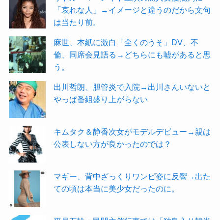
「哀れな人」→イメージと違うのだから文句
は当たり前。
麻世、本紙に激白「全くのうそ」DV、不
倫、同席会見語る→どちらにも嘘があると思
う。
出川哲朗、胆管炎で入院→出川さんいないと
やっぱ番組盛り上がらない
キムタク＆静香次女がモデルデビュー→親は
公表しない方が良かったのでは？
マギー、背中ざっくりワンピ姿に反響→出た
ての頃は本当に美少女だったのに。