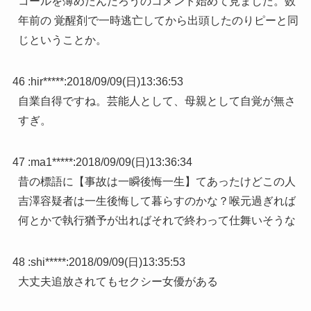
コールを薄めたんだろうのコメント始めて見ました。数
年前の 覚醒剤で一時逃亡してから出頭したのりピーと同
じということか。
46 :
hir*****
:
2018/09/09(日)13:36:53
自業自得ですね。芸能人として、母親として自覚が無さ
すぎ。
47 :
ma1*****
:
2018/09/09(日)13:36:34
昔の標語に【事故は一瞬後悔一生】てあったけどこの人
吉澤容疑者は一生後悔して暮らすのかな？喉元過ぎれば
何とかで執行猶予が出ればそれで終わって仕舞いそうな
48 :
shi*****
:
2018/09/09(日)13:35:53
大丈夫追放されてもセクシー女優がある