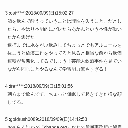
3 :
osi*****
:
2018/09/09(日)15:02:27
酒を飲んで酔うっていうことは理性を失うこと。だとし
たら、やはり本能的にバレたらあかんという本性が働い
たから逃げた
逮捕までに水をがぶ飲みしてちょっとでもアルコールを
抜こうと偽装工作をやってると見ると相当な前から飲酒
運転が常態化してるでしょう！芸能人飲酒事件を見てい
ながら同じことやるなんて学習能力無さすぎる！
4 :
fre*****
:
2018/09/09(日)15:01:56
朝方まで飲んでて、ちょっと仮眠して起きてきた様な顔
してる。
5 :
goldrush0089
:
2018/09/09(日)14:42:53
おそらく誰かが「change.org」などで所属事務所に解雇