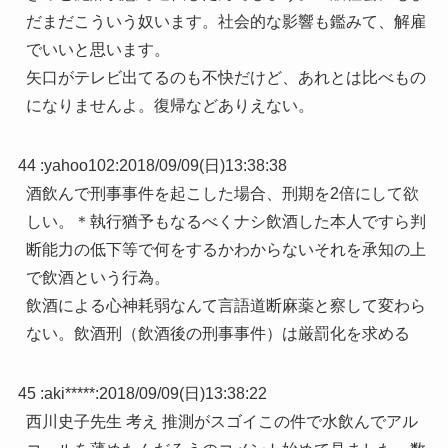
だまだこういう奴います。社会的な影響も鑑みて、解雇
でいいと思います。
矢口がテレビ出てるのも不快だけど、あれとは比べもの
になりませんよ。復帰などありえない。
44 :
yahoo102
:
2018/09/09(日)13:38:38
酒飲んで刑事事件を起こした場合、刑期を2倍にして欲
しい。＊執行猶予もなるべくナシ飲酒した本人ですら判
断能力の低下等で何をするかわからないそれを承知の上
で飲酒という行為。
飲酒による心神耗弱なんて言語道断麻薬と察して変わら
ない。飲酒刑（飲酒後の刑事事件）は厳罰化を求める
45 :
aki*****
:
2018/09/09(日)13:38:22
西川史子先生 考え 推測がスゴイこの件で水飲んでアル