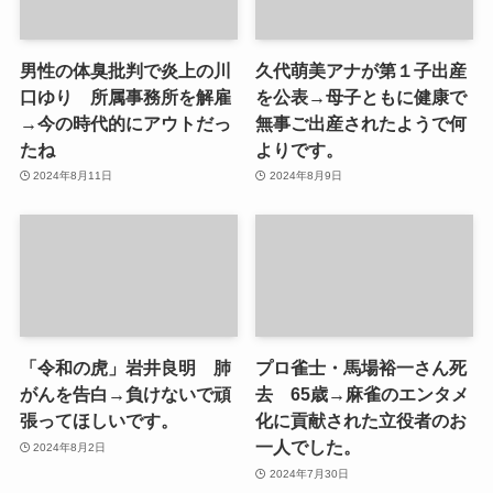
男性の体臭批判で炎上の川
久代萌美アナが第１子出産
口ゆり 所属事務所を解雇
を公表→母子ともに健康で
→今の時代的にアウトだっ
無事ご出産されたようで何
たね
よりです。
2024年8月11日
2024年8月9日
「令和の虎」岩井良明 肺
プロ雀士・馬場裕一さん死
がんを告白→負けないで頑
去 65歳→麻雀のエンタメ
張ってほしいです。
化に貢献された立役者のお
一人でした。
2024年8月2日
2024年7月30日