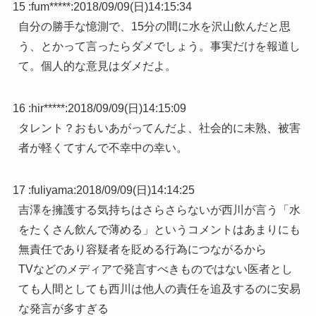
15 :
fum*****
:
2018/09/09(日)14:15:34
自分の勝手な憶測で、15分の間に水を沢山飲んだと思
う、とかって言ったらダメでしょう。事実だけを報道し
て。個人的な意見はダメだよ。
16 :
hir*****
:
2018/09/09(日)14:15:09
タレント？おもいあがってんだよ、社会的に未熟、被害
者が軽くてすんで不幸中の幸い。
17 :
fuliyama
:
2018/09/09(日)14:14:25
吉澤を擁護する気持ちはさらさらないが西川が言う「水
をたくさん飲んで薄める」というコメントはあまりにも
無責任であり容疑者を貶める行為につながるから
TVなどのメディアで発言すべきものではない医者とし
ても人間としても西川は他人の責任を追及するのに安易
な発言が多すぎる