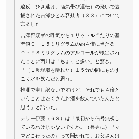
違反（ひき逃げ、酒気帯び運転）の疑いで逮
捕された吉澤ひとみ容疑者（３３）について
言及した。
吉澤容疑者の呼気から１リットル当たりの基
準値０・１５ミリグラムの約４倍に当たる
０・５８ミリグラムのアルコールが検出され
たことに西川は「ちょっと多い」と驚き。
「（１度現場を離れた）１５分の間にものす
ごく水を飲んだと思う。
推測で申し訳ないですけど、それでも４倍と
いうことはたくさんお酒を飲んでいたんだと
思う」と語った。
テリー伊藤（６８）は「最初から信号無視し
ているわけじゃないですか。（長男に）『マ
マどこ行ったの』って聞かれて、お父さんは