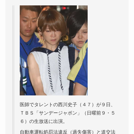
医師でタレントの西川史子（４７）が９日、
ＴＢＳ「サンデージャポン」（日曜前９・５
６）の生放送に出演。
自動車運転処罰法違反（過失傷害）と道交法