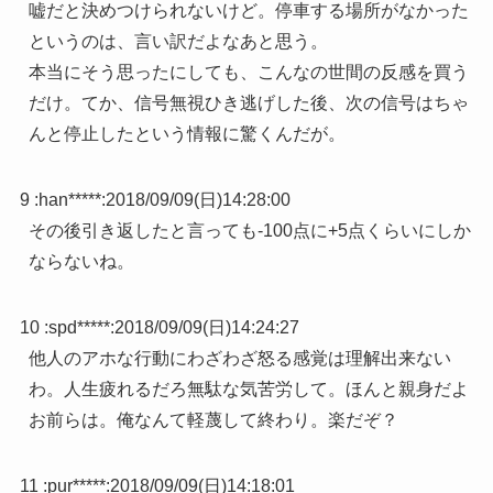
嘘だと決めつけられないけど。停車する場所がなかった
というのは、言い訳だよなあと思う。
本当にそう思ったにしても、こんなの世間の反感を買う
だけ。てか、信号無視ひき逃げした後、次の信号はちゃ
んと停止したという情報に驚くんだが。
9 :
han*****
:
2018/09/09(日)14:28:00
その後引き返したと言っても-100点に+5点くらいにしか
ならないね。
10 :
spd*****
:
2018/09/09(日)14:24:27
他人のアホな行動にわざわざ怒る感覚は理解出来ない
わ。人生疲れるだろ無駄な気苦労して。ほんと親身だよ
お前らは。俺なんて軽蔑して終わり。楽だぞ？
11 :
pur*****
:
2018/09/09(日)14:18:01