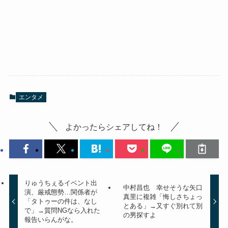
エンタメ
よかったらシェアしてね！
りゅうちぇるイベント出
中村昌也 幸せそうな矢口
演、厳戒態勢…関係者が
真里に複雑「悔しさちょっ
「タトゥーの件は、なし
とある」→又すぐ別れて別
で」→質問NGなら入れた
の男探すよ
報告いらんがな。