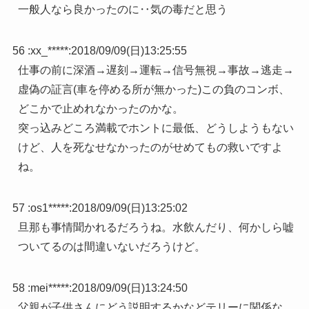
一般人なら良かったのに‥気の毒だと思う
56 :
xx_*****
:
2018/09/09(日)13:25:55
仕事の前に深酒→遅刻→運転→信号無視→事故→逃走→
虚偽の証言(車を停める所が無かった)この負のコンボ、
どこかで止めれなかったのかな。
突っ込みどころ満載でホントに最低、どうしようもない
けど、人を死なせなかったのがせめてもの救いですよ
ね。
57 :
os1*****
:
2018/09/09(日)13:25:02
旦那も事情聞かれるだろうね。水飲んだり、何かしら嘘
ついてるのは間違いないだろうけど。
58 :
mei*****
:
2018/09/09(日)13:24:50
父親が子供さんにどう説明するかなどテリーに関係な