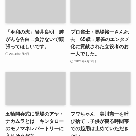
「令和の虎」岩井良明 肺
プロ雀士・馬場裕一さん死
がんを告白→負けないで頑
去 65歳→麻雀のエンタメ
張ってほしいです。
化に貢献された立役者のお
一人でした。
2024年8月2日
2024年7月30日
五輪開会式に登場のアヤ・
フワちゃん 美川憲一を呼
ナカムラとは→キンタロー
び捨て→子供が観る時間帯
のモノマネレパートリーに
での起用は止めていただき
入りそうだな
たい