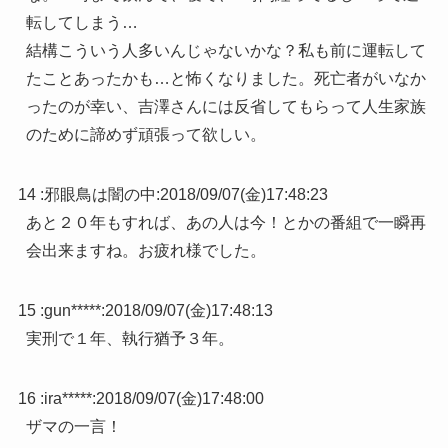
転してしまう…
結構こういう人多いんじゃないかな？私も前に運転して
たことあったかも…と怖くなりました。死亡者がいなか
ったのが幸い、吉澤さんには反省してもらって人生家族
のために諦めず頑張って欲しい。
14 :
邪眼鳥は闇の中
:
2018/09/07(金)17:48:23
あと２０年もすれば、あの人は今！とかの番組で一瞬再
会出来ますね。お疲れ様でした。
15 :
gun*****
:
2018/09/07(金)17:48:13
実刑で１年、執行猶予３年。
16 :
ira*****
:
2018/09/07(金)17:48:00
ザマの一言！