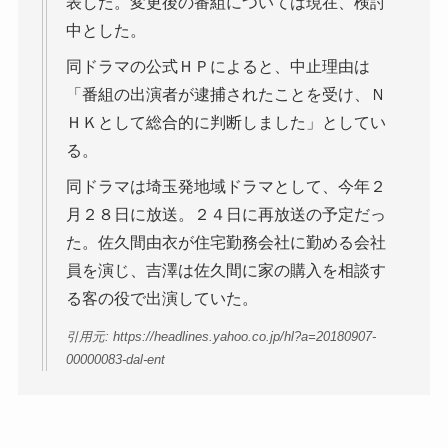
表した。変更後の番組については現在、検討
中とした。
同ドラマの公式ＨＰによると、中止理由は
「番組の出演者が逮捕されたことを受け、Ｎ
ＨＫとして総合的に判断しました」としてい
る。
同ドラマは埼玉発地域ドラマとして、今年２
月２８日に放送。２４日に再放送の予定だっ
た。佐久間由衣が住宅勤務会社に勤める会社
員を演じ、吉澤は佐久間に家の購入を相談す
る客の役で出演していた。
引用元: https://headlines.yahoo.co.jp/hl?a=20180907-
00000083-dal-ent