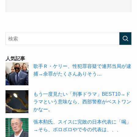
人気記事
歌手Ｒ・ケリー、性犯罪容疑で連邦当局が逮
捕→余罪がたくさんありそう…
もう一度見たい「刑事ドラマ」BEST10→ド
ラマという意味なら、西部警察がベストワン
かなー。
張本勲氏、スイスに完敗の日本代表に「喝」
→そら、ボロボロやで今の代表は、、、