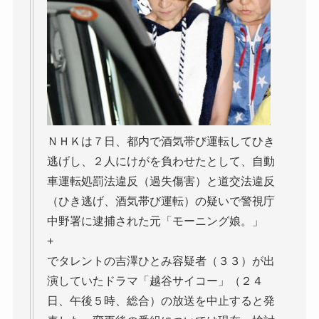
ＮＨＫは７日、都内で酒気帯び運転してひき
逃げし、２人にけがを負わせたとして、自動
車運転処罰法違反（過失傷害）と道交法違反
（ひき逃げ、酒気帯び運転）の疑いで警視庁
中野署に逮捕された元「モーニング娘。」
+
でタレントの吉澤ひとみ容疑者（３３）が出
演していたドラマ「越谷サイコー」（２４
日、午後５時、総合）の放送を中止すると発