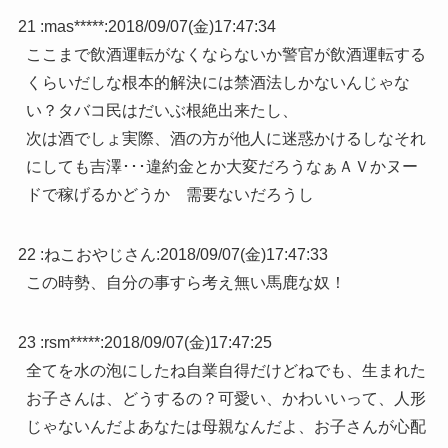
21 :
mas*****
:
2018/09/07(金)17:47:34
ここまで飲酒運転がなくならないか警官が飲酒運転する
くらいだしな根本的解決には禁酒法しかないんじゃな
い？タバコ民はだいぶ根絶出来たし、
次は酒でしょ実際、酒の方が他人に迷惑かけるしなそれ
にしても吉澤･･･違約金とか大変だろうなぁＡＶかヌー
ドで稼げるかどうか 需要ないだろうし
22 :
ねこおやじさん
:
2018/09/07(金)17:47:33
この時勢、自分の事すら考え無い馬鹿な奴！
23 :
rsm*****
:
2018/09/07(金)17:47:25
全てを水の泡にしたね自業自得だけどねでも、生まれた
お子さんは、どうするの？可愛い、かわいいって、人形
じゃないんだよあなたは母親なんだよ、お子さんが心配