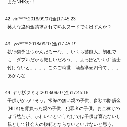
またNHKか！
42 :
vin*****
:
2018/09/07(金)17:45:23
莫大な違約金請求されて熟女ヌードでも出すんか？
43 :
iyw*****
:
2018/09/07(金)17:45:19
執行猶予はつかんだろーな。。いくら芸能人。初犯で
も、ダブルだから厳しいだろう。。よっぽどいい弁護士
付けないと。。。。このご時世、酒基準値四倍て、、。
あかんな
44 :
ヤリ杉タミオ
:
2018/09/07(金)17:45:18
子供がかわいそう。常識の無い親の子供、多額の賠償金
(NHK)を背負った親の子供、犯罪者の子供。お金稼ぐの
は当然だが、かわいいというだけでは子供は育たないし
親として社会人の模範とならないといけないと思う。