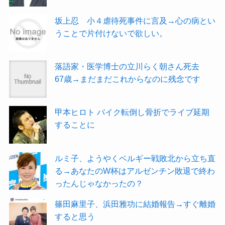
坂上忍 小４虐待死事件に言及→心の病とい
うことで片付けないで欲しい。
落語家・医学博士の立川らく朝さん死去
67歳→まだまだこれからなのに残念です
甲本ヒロト バイク転倒し骨折でライブ延期
することに
ルミ子、ようやくベルギー戦敗北から立ち直
る→あなたのW杯はアルゼンチン敗退で終わ
ったんじゃなかったの？
篠田麻里子、浜田雅功に結婚報告→すぐ離婚
すると思う