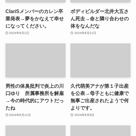
ClariSメンバーのカレン卒
ボディビルダー北井大五さ
業発表→夢をかなえて幸せ
ん死去→命と隣り合わせの
になってください。
体をなんだな
2024年9月1日
2024年8月21日
男性の体臭批判で炎上の川
久代萌美アナが第１子出産
口ゆり 所属事務所を解雇
を公表→母子ともに健康で
→今の時代的にアウトだっ
無事ご出産されたようで何
たね
よりです。
2024年8月11日
2024年8月9日