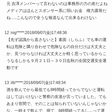
元 吉澤メンバーって言わないのは事務所の力の差だよね
メディアはほんとスポンサー系に弱いお金 権力露骨だ
ね…..こんなので全うな報道なんて出来るわけない
12 :
nig*****
:
2018/09/07(金)17:48:36
【先ず認識から直さないと】素面（しらふ）でも車の運
転は危険と隣り合わせで危険なもの自分だけは大丈夫と
か、見つからなければ大丈夫とか軽く思っているからこ
うなるしかも９月２１日～３０日迄秋の全国交通安全運
動です
13 :
ilb*****
:
2018/09/07(金)17:48:34
酒を飲んでから最低でも8時間経ってからでないと運転
はしてはいけないと警察の友達が言っていました。でも
あまり世間で、そのことは知られていないんじゃないか
な。一時まで飲んで、寝て、6時間経ってるし…って運