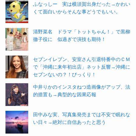
ふなっしー 実は横須賀出身だった→かわい
くて面白いからそんな事どうでもいい。
清野菜名 ドラマ「トットちゃん！」で黒柳
徹子役に 似過ぎで演技も期待！
セブンイレブン、安室さん引退特番中のＣＭ
で「沖縄に来年初出店」ネット反響→沖縄に
セブンないの？！びっくり！
中井りかのインスタねつ造画像がアップ、法
的措置も→典型的な因果応報
田中みな実、写真集発売までは不安で眠れな
い日々→絶対に自信あったと思う