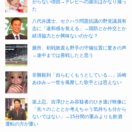
がらない理由→テレビへの露出はかなり減っ
た
八代弁護士、セクハラ問題抗議の野党議員有
志に「違和感を覚える」→国防とか外交とか
経済協力とか興味ないのかな？
膳所、初戦敗退も野手の守備位置に驚きの声
→途中までは善戦したと思う
非難殺到「自らむくもうとしている…」浜崎
あゆみ→一世を風靡した歌手とは思えない
坂上忍、吉澤ひとみ容疑者のひき逃げ映像に
「先々のこととか考えちゃう気持ちも分から
ないではない」→15分間の重みよりも飲酒
運転の方が重い