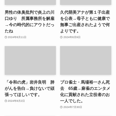
男性の体臭批判で炎上の川
久代萌美アナが第１子出産
口ゆり 所属事務所を解雇
を公表→母子ともに健康で
→今の時代的にアウトだっ
無事ご出産されたようで何
たね
よりです。
2024年8月11日
2024年8月9日
「令和の虎」岩井良明 肺
プロ雀士・馬場裕一さん死
がんを告白→負けないで頑
去 65歳→麻雀のエンタメ
張ってほしいです。
化に貢献された立役者のお
一人でした。
2024年8月2日
2024年7月30日