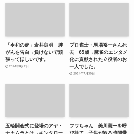
「令和の虎」岩井良明 肺
プロ雀士・馬場裕一さん死
がんを告白→負けないで頑
去 65歳→麻雀のエンタメ
張ってほしいです。
化に貢献された立役者のお
一人でした。
2024年8月2日
2024年7月30日
五輪開会式に登場のアヤ・
フワちゃん 美川憲一を呼
ナカムラとは→キンタロー
び捨て→子供が観る時間帯