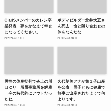
ClariSメンバーのカレン卒
ボディビルダー北井大五さ
業発表→夢をかなえて幸せ
ん死去→命と隣り合わせの
になってください。
体をなんだな
2024年9月1日
2024年8月21日
男性の体臭批判で炎上の川
久代萌美アナが第１子出産
口ゆり 所属事務所を解雇
を公表→母子ともに健康で
→今の時代的にアウトだっ
無事ご出産されたようで何
たね
よりです。
2024年8月11日
2024年8月9日