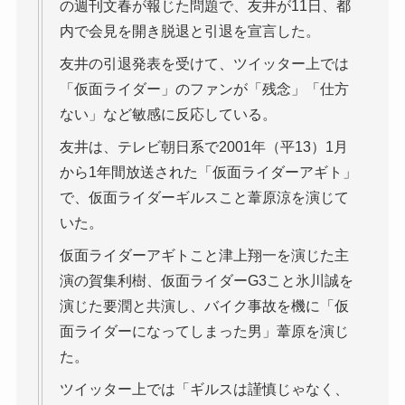
の週刊文春が報じた問題で、友井が11日、都
内で会見を開き脱退と引退を宣言した。
友井の引退発表を受けて、ツイッター上では
「仮面ライダー」のファンが「残念」「仕方
ない」など敏感に反応している。
友井は、テレビ朝日系で2001年（平13）1月
から1年間放送された「仮面ライダーアギト」
で、仮面ライダーギルスこと葦原涼を演じて
いた。
仮面ライダーアギトこと津上翔一を演じた主
演の賀集利樹、仮面ライダーG3こと氷川誠を
演じた要潤と共演し、バイク事故を機に「仮
面ライダーになってしまった男」葦原を演じ
た。
ツイッター上では「ギルスは謹慎じゃなく、