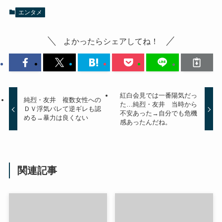
エンタメ
よかったらシェアしてね！
紅白会見では一番陽気だっ
純烈・友井 複数女性への
た…純烈・友井 当時から
ＤＶ浮気バレて逆ギレも認
不安あった→自分でも危機
める→暴力は良くない
感あったんだね。
関連記事