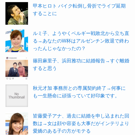
甲本ヒロト バイク転倒し骨折でライブ延期
することに
ルミ子、ようやくベルギー戦敗北から立ち直
る→あなたのW杯はアルゼンチン敗退で終わ
ったんじゃなかったの？
篠田麻里子、浜田雅功に結婚報告→すぐ離婚
すると思う
秋元才加 事務所との専属契約終了→何事に
も一生懸命に頑張っていて好印象です。
皆藤愛子アナ、過去に結婚を申し込まれた回
数は→女は顔や容姿も大事だがインテリより
愛嬌のある子の方がモテる