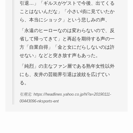
引退…」「ギルスがゲストで今後、出てくる
ことはないんだな」「小さい頃に見ていたか
ら、本当にショック」という悲しみの声、
「永遠のヒーローなのは変わらないので、反
省して帰ってきて」と再起を期待する声の一
方「自業自得」「金と女にだらしないのは許
せない」などと突き放す声もあった。
「純烈」の主なファン層である熟年女性以外
にも、友井の芸能界引退は波紋を広げてい
る。
引用元: https://headlines.yahoo.co.jp/hl?a=20190111-
00443096-nksports-ent