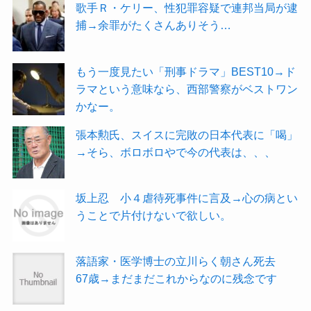
歌手Ｒ・ケリー、性犯罪容疑で連邦当局が逮
捕→余罪がたくさんありそう…
もう一度見たい「刑事ドラマ」BEST10→ド
ラマという意味なら、西部警察がベストワン
かなー。
張本勲氏、スイスに完敗の日本代表に「喝」
→そら、ボロボロやで今の代表は、、、
坂上忍 小４虐待死事件に言及→心の病とい
うことで片付けないで欲しい。
落語家・医学博士の立川らく朝さん死去
67歳→まだまだこれからなのに残念です