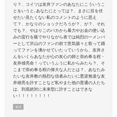
り？、コイツは友井ファンのあなたにこういうこ
とをいうと､あなたにとっては？、まさに目を伏
せたい見たくない私のコメントのように思え
て？、かなりのショックだろうが？、が？、それ
でも？、やはりこのバカから暴力やお金の使い込
みの蛮行を蔭でやりながら表では純烈の一メンバ
ーとして沢山のファンの前で意気揚々と歌って踊
ってファンを沸かせていたっていうから、友井さ
んをいくらあなたが心の友心の師と崇め奉る程・
友井雄亮命！っていうふうに私からみたら？、そ
こまで崇め奉る程の偉大な人だとは？、あなたみ
たいな友井教の熱烈な信者みたいに悪逆無道な友
井雄亮を許すことなど私やまた他の普通の人たち
は、到底絶対に未来型に許すことはできな
い！！！！！！！！
返信