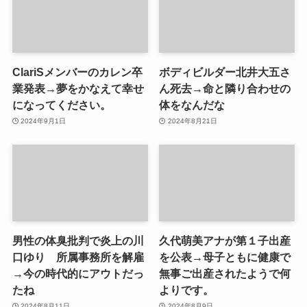
ClariSメンバーのカレン卒
ボディビルダー北井大五さ
業発表→夢をかなえて幸せ
ん死去→命と隣り合わせの
になってください。
体をなんだな
2024年9月1日
2024年8月21日
男性の体臭批判で炎上の川
久代萌美アナが第１子出産
口ゆり 所属事務所を解雇
を公表→母子ともに健康で
→今の時代的にアウトだっ
無事ご出産されたようで何
たね
よりです。
2024年8月11日
2024年8月9日