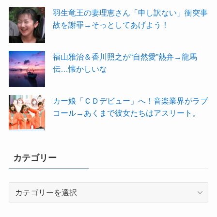
羽生竜王の妻理恵さん「申し訳ない」衝突事
故を謝罪→そっとしてあげよう！
福山雅治＆香川照之が“自然愛”熱弁→龍馬
伝…懐かしいな
カー娘「ＣＤデビュー」へ！音楽業界がラブ
コール→あくまで彼女たちはアスリート。
カテゴリー
カ
テ
ゴ