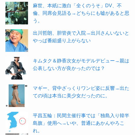
麻世、本紙に激白「全くのうそ」DV、不
倫、同席会見語る→どちらにも嘘があると思
う。
出川哲朗、胆管炎で入院→出川さんいないと
やっぱ番組盛り上がらない
キムタク＆静香次女がモデルデビュー→親は
公表しない方が良かったのでは？
マギー、背中ざっくりワンピ姿に反響→出た
ての頃は本当に美少女だったのに。
平昌五輪：民間主催行事では「独島入り韓半
島旗」使用へ→いや、普通にあかんやろこ
れ。