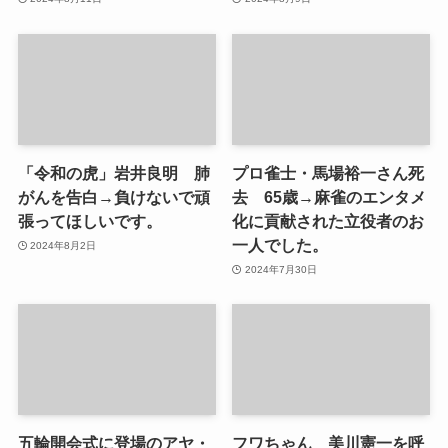
「令和の虎」岩井良明 肺
プロ雀士・馬場裕一さん死
がんを告白→負けないで頑
去 65歳→麻雀のエンタメ
張ってほしいです。
化に貢献された立役者のお
一人でした。
2024年8月2日
2024年7月30日
五輪開会式に登場のアヤ・
フワちゃん 美川憲一を呼