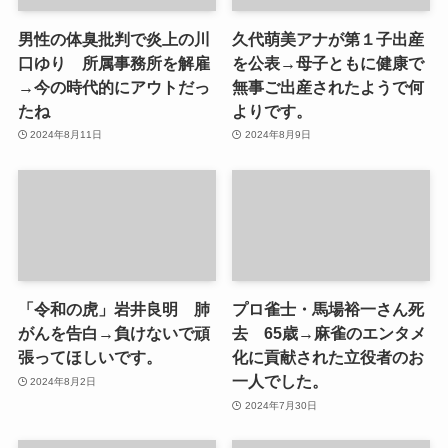
男性の体臭批判で炎上の川
久代萌美アナが第１子出産
口ゆり 所属事務所を解雇
を公表→母子ともに健康で
→今の時代的にアウトだっ
無事ご出産されたようで何
たね
よりです。
2024年8月11日
2024年8月9日
「令和の虎」岩井良明 肺
プロ雀士・馬場裕一さん死
がんを告白→負けないで頑
去 65歳→麻雀のエンタメ
張ってほしいです。
化に貢献された立役者のお
一人でした。
2024年8月2日
2024年7月30日