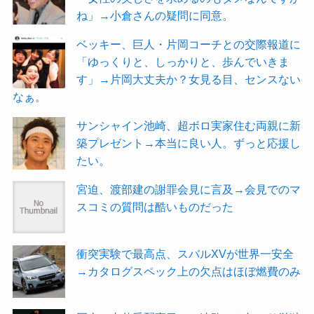
ね」→小倉さんの疑問に同意。
ベッキー、巨人・片岡コーチとの交際報道に
「ゆっくりと、しっかりと、歩んでいきま
す」→片岡大丈夫か？女見る目、センスない
なぁ。
サンシャイン池崎、超ボロ実家住む両親に新
築プレゼント→本当に良い人。ずっと応援し
たい。
宮迫、渡部建の謝罪会見に言及→会見でのマ
スコミの質問は酷いものだった
衝突実験で最高点、スバルXVが世界一安全
→カタログスペック上の欠点はほぼ燃費のみ