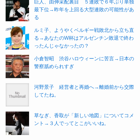
巨人、由伸采配裏目 ５連敗で６年ぶり単独
最下位→昨年を上回る大型連敗の可能性があ
る
ルミ子、ようやくベルギー戦敗北から立ち直
る→あなたのW杯はアルゼンチン敗退で終わ
ったんじゃなかったの？
小倉智昭 渋谷ハロウィーンに苦言→日本の
警察舐められすぎ
河野景子 経営者と再婚へ→離婚前から交際
してたね。
草なぎ、香取が「新しい地図」についてコメ
ント→３人でってとこがいいね。