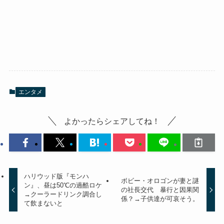
エンタメ
よかったらシェアしてね！
ハリウッド版『モンハ
ボビー・オロゴンが妻と謎
ン』、昼は50℃の過酷ロケ
の社長交代 暴行と因果関
→クーラードリンク調合し
係？→子供達が可哀そう。
て飲まないと