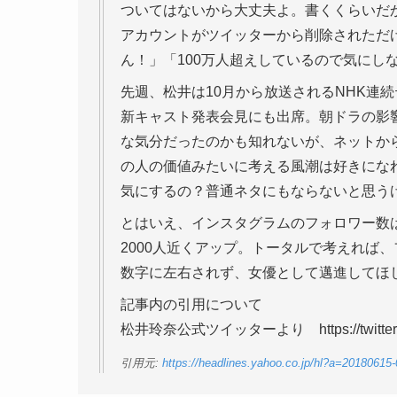
ついてはないから大丈夫よ。書くくらいだ
アカウントがツイッターから削除されただ
ん！」「100万人超えしているので気にし
先週、松井は10月から放送されるNHK連
新キャスト発表会見にも出席。朝ドラの影
な気分だったのかも知れないが、ネットから
の人の価値みたいに考える風潮は好きになれ
気にするの？普通ネタにもならないと思う
とはいえ、インスタグラムのフォロワー数は先
2000人近くアップ。トータルで考えれば
数字に左右されず、女優として邁進してほ
記事内の引用について
松井玲奈公式ツイッターより https://twitter.
引用元:
https://headlines.yahoo.co.jp/hl?a=20180615-