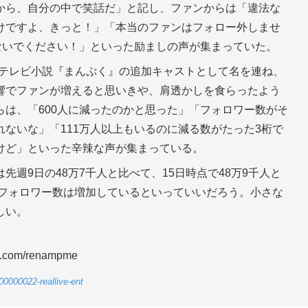
から、自分の中で笑話だ」と記し、ファンからは「違法な
けですよ、きっと！」「本当のファンはフォロー外しませ
ないでください！」といった励ましの声が集まっていた。
続テレビ小説『まんぷく』の追加キャストとして名を連ね、
響でファンが増えると思いきや、肩透かしを食らったよう
は、「600人に減ったのかと思った」「フォロワー数がそ
ないな」「111万人以上もいるのに減る数がたった3桁で
けど」といった辛辣な声が集まっている。
週9日の48万7千人と比べて、15日時点で48万9千人と
、フォロワー数は増加しているといっていいだろう。小さな
しい。
com/renampme
00000022-reallive-ent