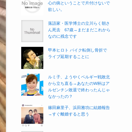
心の病ということで片付けないで
欲しい。
落語家・医学博士の立川らく朝さ
ん死去 67歳→まだまだこれから
なのに残念です
甲本ヒロト バイク転倒し骨折で
ライブ延期することに
ルミ子、ようやくベルギー戦敗北
から立ち直る→あなたのW杯はア
ルゼンチン敗退で終わったんじゃ
なかったの？
篠田麻里子、浜田雅功に結婚報告
→すぐ離婚すると思う