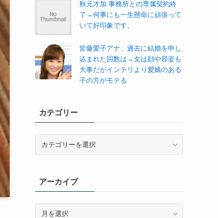
秋元才加 事務所との専属契約終
了→何事にも一生懸命に頑張って
いて好印象です。
皆藤愛子アナ、過去に結婚を申し
込まれた回数は→女は顔や容姿も
大事だがインテリより愛嬌のある
子の方がモテる
カテゴリー
カ
テ
ゴ
リ
アーカイブ
ー
ア