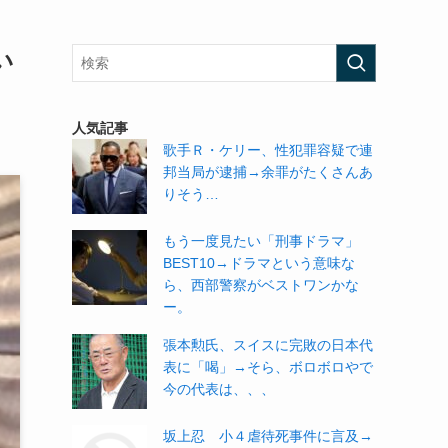
い
人気記事
歌手Ｒ・ケリー、性犯罪容疑で連
邦当局が逮捕→余罪がたくさんあ
りそう…
もう一度見たい「刑事ドラマ」
BEST10→ドラマという意味な
ら、西部警察がベストワンかな
ー。
張本勲氏、スイスに完敗の日本代
表に「喝」→そら、ボロボロやで
今の代表は、、、
坂上忍 小４虐待死事件に言及→