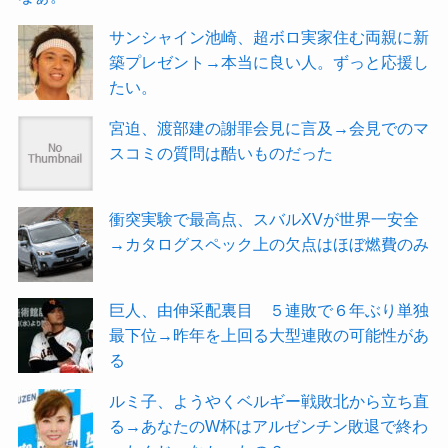
サンシャイン池崎、超ボロ実家住む両親に新
築プレゼント→本当に良い人。ずっと応援し
たい。
宮迫、渡部建の謝罪会見に言及→会見でのマ
スコミの質問は酷いものだった
衝突実験で最高点、スバルXVが世界一安全
→カタログスペック上の欠点はほぼ燃費のみ
巨人、由伸采配裏目 ５連敗で６年ぶり単独
最下位→昨年を上回る大型連敗の可能性があ
る
ルミ子、ようやくベルギー戦敗北から立ち直
る→あなたのW杯はアルゼンチン敗退で終わ