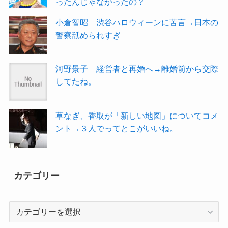
ったんじゃなかったの？
小倉智昭 渋谷ハロウィーンに苦言→日本の
警察舐められすぎ
河野景子 経営者と再婚へ→離婚前から交際
してたね。
草なぎ、香取が「新しい地図」についてコメ
ント→３人でってとこがいいね。
カテゴリー
カ
テ