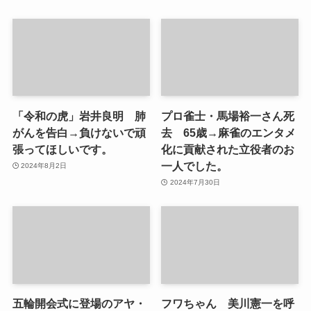
「令和の虎」岩井良明 肺
プロ雀士・馬場裕一さん死
がんを告白→負けないで頑
去 65歳→麻雀のエンタメ
張ってほしいです。
化に貢献された立役者のお
一人でした。
2024年8月2日
2024年7月30日
五輪開会式に登場のアヤ・
フワちゃん 美川憲一を呼