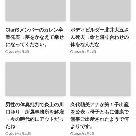
ClariSメンバーのカレン卒
ボディビルダー北井大五さ
業発表→夢をかなえて幸せ
ん死去→命と隣り合わせの
になってください。
体をなんだな
2024年9月1日
2024年8月21日
男性の体臭批判で炎上の川
久代萌美アナが第１子出産
口ゆり 所属事務所を解雇
を公表→母子ともに健康で
→今の時代的にアウトだっ
無事ご出産されたようで何
たね
よりです。
2024年8月11日
2024年8月9日