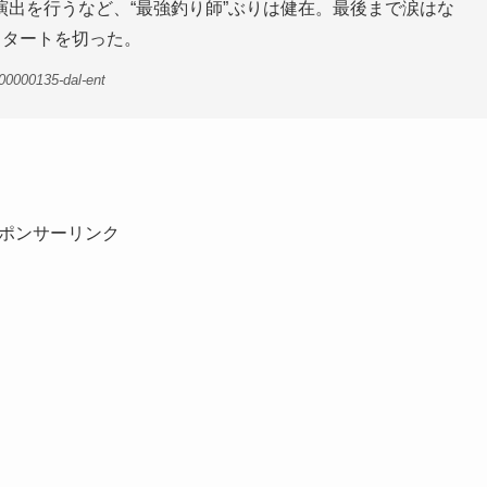
出を行うなど、“最強釣り師”ぶりは健在。最後まで涙はな
スタートを切った。
00000135-dal-ent
ポンサーリンク