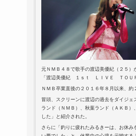
元ＮＭＢ４８で歌手の渡辺美優紀（２５）
「渡辺美優紀 １ｓｔ ＬＩＶＥ ＴＯＵ
ＮＭＢ卒業直後の２０１６年８月以来、約
冒頭、スクリーンに渡辺の過去をダイジェ
ランド（ＮＭＢ）、秋葉ランド（ＡＫＢ）、
した」と紹介された。
さらに「釣りに疲れたみるきーは、お休み
い夢でした」と、休業中の心境を示唆する