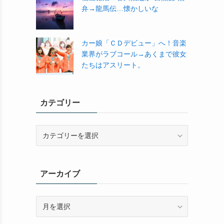
弁→龍馬伝…懐かしいな
カー娘「ＣＤデビュー」へ！音楽
業界がラブコール→あくまで彼女
たちはアスリート。
カテゴリー
カ
テ
ゴ
リ
アーカイブ
ー
ア
ー
カ