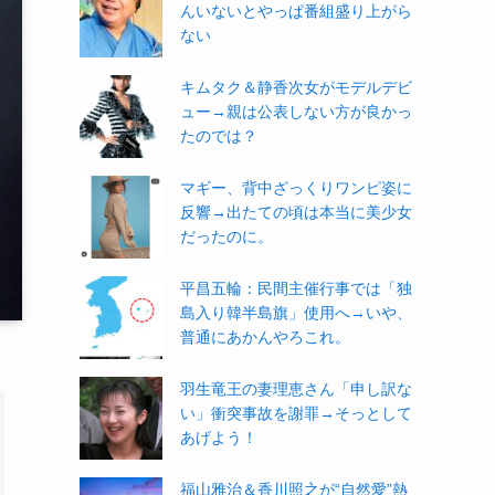
んいないとやっぱ番組盛り上がら
ない
キムタク＆静香次女がモデルデビ
ュー→親は公表しない方が良かっ
たのでは？
マギー、背中ざっくりワンピ姿に
反響→出たての頃は本当に美少女
だったのに。
平昌五輪：民間主催行事では「独
島入り韓半島旗」使用へ→いや、
普通にあかんやろこれ。
羽生竜王の妻理恵さん「申し訳な
い」衝突事故を謝罪→そっとして
あげよう！
福山雅治＆香川照之が“自然愛”熱