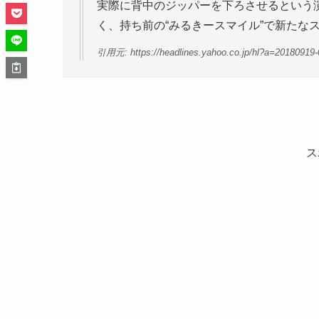
実際に背中のジッパーを下ろさせるという演
く、持ち前の“みるきースマイル”で新たな
引用元: https://headlines.yahoo.co.jp/hl?a=20180919-
ス