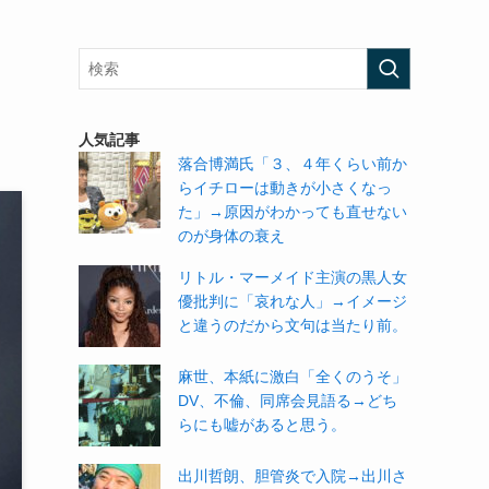
い
人気記事
落合博満氏「３、４年くらい前か
らイチローは動きが小さくなっ
た」→原因がわかっても直せない
のが身体の衰え
リトル・マーメイド主演の黒人女
優批判に「哀れな人」→イメージ
と違うのだから文句は当たり前。
麻世、本紙に激白「全くのうそ」
DV、不倫、同席会見語る→どち
らにも嘘があると思う。
出川哲朗、胆管炎で入院→出川さ